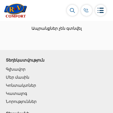
Ապրանքներ չեն գտնվել
Կերամիկական սալիկներ և
Տեղեկատվություն
հավաքածուներ
Գլխավոր
Պատի կերամիկական սալիկներ
(292)
Մեր մասին
Կարնիզներ և դեկորներ
(451)
Կոնտակտներ
Հատակի սալիկներ
(392)
Կատալոգ
Կերամոգրանիտ
(92)
Նորություններ
Բոլորը