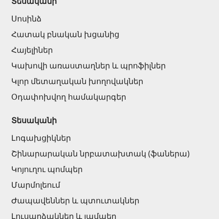
Տեսականի
Սանտեխնիկա
Սոսինձ
Հատակ բնական խցանից
Խոհանոցի լվացարաններ
(7)
Հայելիներ
Կերամիկական լվացարաններ
(27)
Կախովի առաստաղներ և պրոֆիլներ
Հիդրոմերսող լոգարաններ
(1)
Կլոր մետաղական խողովակներ
Լոգարանի աքսեսուարներ
(53)
Օդափոխվող համակարգեր
Բոլորը
Տեսականի
Բնական քարեր
Լոգախցիկներ
Շինարարական նրբատախտակ (ֆաներա)
Գրանիտ
(34)
Կոյուղու պոմպեր
Մարմար
(7)
Մարմոլեում
Տապանաքարեր
(14)
Ժապավեններ և պտուտակներ
Կվարցներ
(6)
Լուսարձակներ և լամպեր