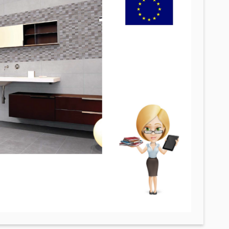
Փայտամած և կաղապարամած
(20)
Բոլորը