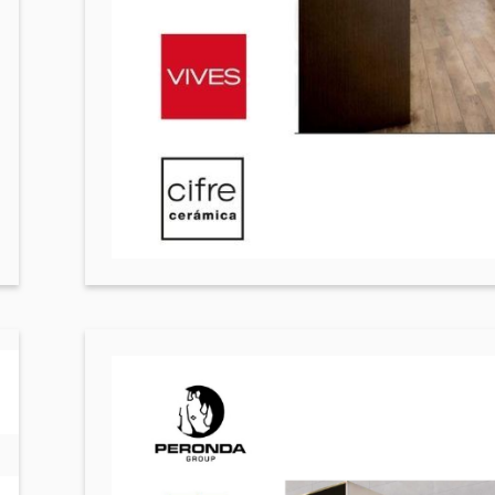
ազանի աստիճաններ
(2)
ազանի համակարգեր
(14)
Լողավազանի ֆիլտրացիոն համակարգեր
(4)
Ցինկապատ թիթեղներ
(4)
Բոլորը
Հովհանոցներ և ճոճեր
 դռներ
(1)
Հովանոցներ
(10)
յակային դռներ
(3)