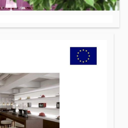
KNAUF
Շինարարական և
սպասարկման
տեխնիկաներ
Մտոց (Լյուկեր)՝ գիպս-ստվարաթղթե սալիկներից
(9)
Վերամբարձ տեխնիկա
(32)
ր
(8)
Մեքենաներ
(5)
Գործիքներ
(10)
Ժապավեններ և պտուտակներ
(7)
Շինարարական տեխնիկա
(25)
Բոլորը
ներ
Սալիկների եզրաձողեր