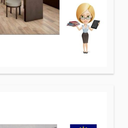
Քառանկյուն մետաղական խողովակներ
(17)
Ալյումինե պրոֆիլներ
(25)
Կլոր մետաղական խողովակներ
(9)
Սալիկի անկյունակներ
(49)
Եզրաձողեր
(27)
PVC խողովակներ և կցամասեր
(46)
Այլ տեսականի
Շինարարական նրբատախտակ (ֆաներա)
(4)
Կղմինդր՝ կերամիկական
(13)
Ռադիատոր
(4)