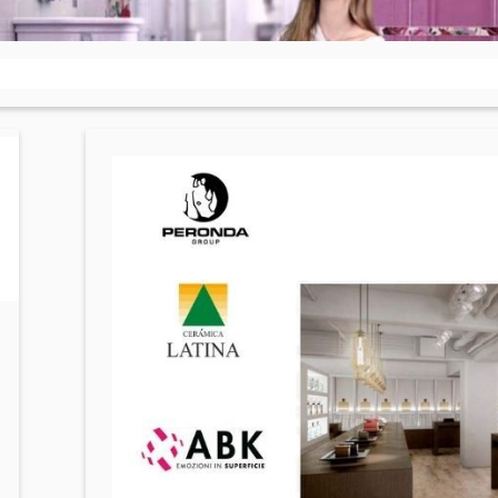
տաղներ
Գիպս-ստվարաթուղթ 
Կախովի առաստաղներ և պրոֆիլներ
(10)
մասե առաստաղներ
(20)
Գիպսստվարաթղթե սալե
ձակներ և լամպեր
(28)
Պրոֆիլներ
(34)
վազանի պարագաներ
Խողովակներ և թիթեղ