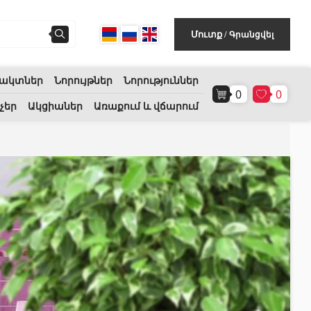
Գրանցվել
Մուտք
/
ակտներ
Նորույթներ
Նորություններ
0
0
Հատակի ծածկույթ
(1)
չեր
Ակցիաներ
Առաքում և վճարում
Լամինատե հատակներ
(38)
Փայտե մանրահատակ
(3)
Բամբուկե հատակներ
(3)
Հատակ բնական խցանից
(3)
Բոլորը