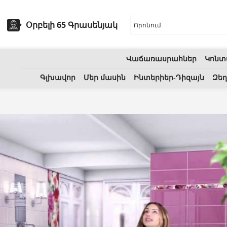
Օրբելի 65 Գրասենյակ
Վաճառասրահներ
Կոնտ
եխնիկա
Բնական քարեր
Գլխավոր
Մեր մասին
Ինտերիեր-Դիզայն
Զեղ
ոցի լվացարաններ
(7)
Գրանիտ
(34)
Կերամիկական լվացարաններ
(27)
Մարմար
(7)
երսող լոգարաններ
(1)
Տապանաքարեր
(14)
անի աքսեսուարներ
(53)
Կվարցներ
(6)