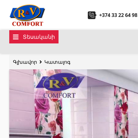
+374 33 22 64 98
Տեսականի
Կերամիկական սալիկներ և
Սանտ
հավաքածուներ
Գլխավոր
Կատալոգ
Խոհան
Պատի կերամիկական սալիկներ
(292)
Կարնիզներ և դեկորներ
(450)
Հիդրոմ
Հատակի սալիկներ
(392)
Լոգար
Կերամոգրանիտ
(92)
Բոլորը
Բոլորը