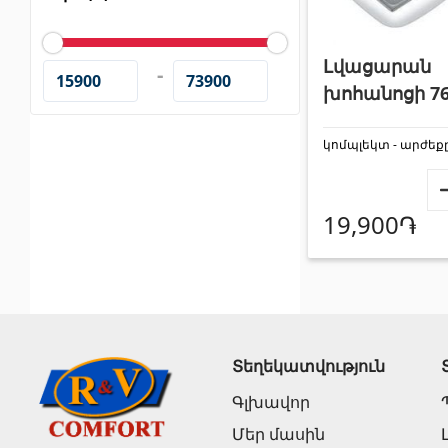
Սոսինձ
(3)
Լողավ
Քսանյութեր
(15)
Լողավ
Լվացարան
-
խոհանոցի 76
կոմպլեկտ - արժեք
19,900֏
Պոլիկարբոնատե թերթեր և
Դռներ
արևապաշտպան ծածկեր
Մուտքի
Արևապաշտպան ծածկեր
(4)
Տեղեկատվություն
Միջսեն
Պոլիկարբոնատե թերթեր
(31)
Գլխավոր
Մեր մասին