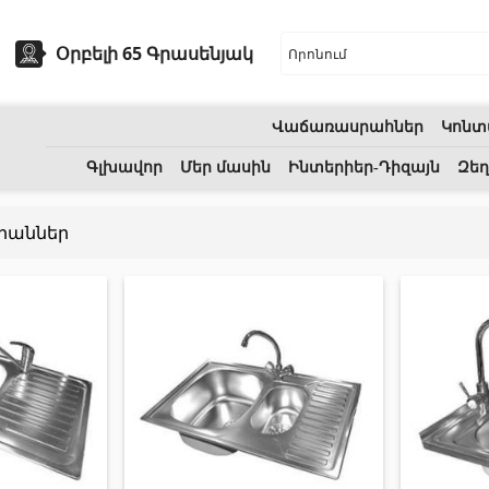
Օրբելի 65 Գրասենյակ
Վաճառասրահներ
Կոնտ
եխնիկա
Բնական քարեր
Գլխավոր
Մեր մասին
Ինտերիեր-Դիզայն
Զեղ
րաններ
ոցի լվացարաններ
(7)
Գրանիտ
(34)
Կերամիկական լվացարաններ
(27)
Մարմար
(7)
երսող լոգարաններ
(1)
Տապանաքարեր
(14)
անի աքսեսուարներ
(53)
Կվարցներ
(6)