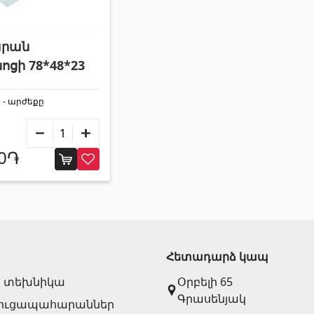
Քառանկյուն մետաղական խողովակներ
(17)
Ալյումինե պրոֆիլներ
(25)
Կլոր մետաղական խողովակներ
(9)
Սալիկի անկյունակներ
(49)
արան
Եզրաձողեր
(27)
ցի 78*48*23
PVC խողովակներ և կցամասեր
(46)
 - արժեքը
00֏
Այլ տեսականի
Շինարարական նրբատախտակ (ֆաներա)
(4)
Հետադարձ կապ
Կղմինդր՝ կերամիկական
(13)
 տեխնիկա
Օրբելի 65
Ռադիատոր
(4)
Գրասենյակ
ուցապահարաններ