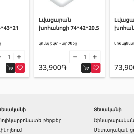
ազանի աստիճաններ
(2)
ազանի համակարգեր
(14)
Լվացարան
Լվաց
Լողավազանի ֆիլտրացիոն համակարգեր
(4)
Ցինկապատ թիթեղներ
(4)
*43*21
խոհանոցի 74*42*20.5
խոհանո
ը
կոմպլեկտ - արժեքը
կոմպլեկտ
Բոլորը
33,900֏
73,9
Հովհանոցներ և ճոճեր
 դռներ
(1)
Հովանոցներ
(10)
Տեսականի
Տեսականի
յակային դռներ
(3)
Պոլիկարբոնատե թերթեր
Շինարարական
Լինոլեում
Մետաղական ց