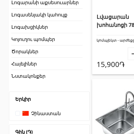
Լոգարանի աքսեսուարներ
Պատերի երեսապատում
Առաս
Լոգասենյակի կահույք
Լվացարան
խոհանոցի 78
Լոգախցիկներ
Օդափոխվող համակարգեր
(1)
Կոյուղու պոմպեր
կոմպլեկտ - արժեք
Ֆիբրոցեմենտային սալ
(2)
Պլաստ
Ծորակներ
Ալյումինե բազմաշերտ թերթեր
(5)
Լուսար
15,900֏
Հայելիներ
Նստակոնքեր
Երկիր
Սոսինձներ և քսանյութեր
(4)
Լողա
Չինաստան
Գին (֏)