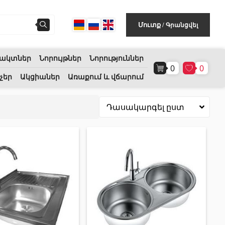
Գրանցվել
Մուտք
/
ակտներ
Նորույթներ
Նորություններ
0
0
Հատակի ծածկույթ
(1)
չեր
Ակցիաներ
Առաքում և վճարում
Լամինատե հատակներ
(38)
Փայտե մանրահատակ
(3)
Բամբուկե հատակներ
(3)
Հատակ բնական խցանից
(3)
Բոլորը