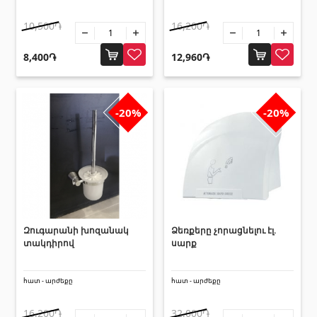
Սանտեխնիկա
10,500֏
16,200֏
8,400֏
12,960֏
Խոհանոցի լվացարաններ
(7)
Կերամիկական լվացարաններ
(27)
Հիդրոմերսող լոգարաններ
(1)
-20%
-20%
Լոգարանի աքսեսուարներ
(53)
Բոլորը
Բնական քարեր
Զուգարանի խոզանակ
Ձեռքերը չորացնելու էլ.
Գրանիտ
(34)
տակդիրով
սարք
Մարմար
(7)
Տապանաքարեր
(14)
հատ - արժեքը
հատ - արժեքը
Կվարցներ
(6)
16,200֏
32,000֏