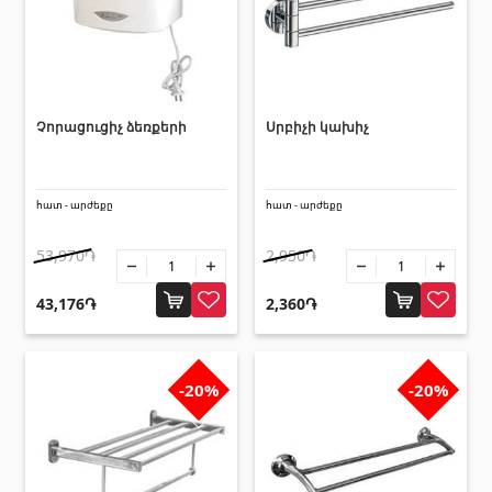
Սալիկի անկյունակներ
(49)
Եզրաձողեր
(27)
Չորացուցիչ ձեռքերի
Սրբիչի կախիչ
Պոլիկարբոնատե թերթեր և
արևապաշտպան ծածկեր
հատ - արժեքը
հատ - արժեքը
Արևապաշտպան ծածկեր
(4)
Պոլիկարբոնատե թերթեր
53,970֏
2,950֏
(31)
43,176֏
2,360֏
Դռներ
-20%
-20%
Մուտքի դռներ
(1)
Միջսենյակային դռներ
(3)