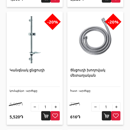
Առաստաղներ
-20%
-20%
Կախովի առաստաղներ և պրոֆիլներ
(10)
Պլաստմասե առաստաղներ
(20)
Լուսարձակներ և լամպեր
(28)
Գիպս-ստվարաթուղթ KNAUF
Կանգնակ ցնցուղի
Ցնցուղի խողովակ
մետաղական
Մտոց (Լյուկեր)՝ գիպս-ստվարաթղթե սալիկներից
(9)
Գիպսստվարաթղթե սալեր
(8)
կոմպլեկտ - արժեքը
հատ - արժեքը
Պրոֆիլներ
(34)
6,900֏
770֏
Ժապավեններ և պտուտակներ
(7)
5,520֏
616֏
Շինարարական և սպասարկման