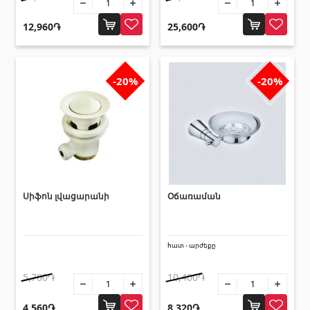
12,960֏
25,600֏
Հատակի ծածկույթ
(1)
Լամինատե հատակներ
(38)
-20%
-20%
Փայտե մանրահատակ
(3)
Բամբուկե հատակներ
(3)
Հատակ բնական խցանից
(3)
Բոլորը
Պատերի երեսապատում
Սիֆոն լվացարանի
Օճառաման
Օդափոխվող համակարգեր
(1)
հատ - արժեքը
Ֆիբրոցեմենտային սալ
(1)
5,700֏
10,400֏
Ալյումինե բազմաշերտ թերթեր
(5)
4,560֏
8,320֏