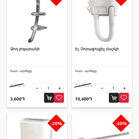
Լողավազանի աստիճաններ
(2)
Լողավազանի համակարգեր
(14)
Լողավազանի ֆիլտրացիոն համակարգեր
(4)
Խողովակներ և թիթեղներ
Ձող լոգարանի
Էլ. Չորացուցիչ մաշկի
Քառանկյուն մետաղական խողովակներ
(17)
Կլոր մետաղական խողովակներ
(9)
հատ - արժեքը
հատ - արժեքը
Ցինկապատ թիթեղներ
(4)
4,500֏
13,000֏
PVC խողովակներ և կցամասեր
(46)
3,600֏
10,400֏
Բոլորը
Սալիկների եզրաձողեր
-20%
-20%
Ալյումինե պրոֆիլներ
(25)