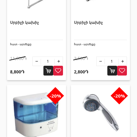
Հովհանոցներ և ճոճեր
Հովանոցներ
(10)
Սրբիչի կախիչ
Սրբիչի կախիչ
Այլ տեսականի
հատ - արժեքը
հատ - արժեքը
11,000֏
3,500֏
Շինարարական նրբատախտակ (ֆաներա)
(4)
Կղմինդր՝ կերամիկական
(13)
8,800֏
2,800֏
Ռադիատոր
(4)
Փայտամած և կաղապարամած
(20)
-20%
-20%
Բոլորը