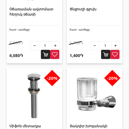
Օճառաման ավտոմատ
Ցնցուղի գլուխ
հեղուկ օճառի
հատ - արժեքը
հատ - արժեքը
7,600֏
1,750֏
6,080֏
1,400֏
-20%
-20%
Սիֆոն մետաղյա
Տակդիր խոզանակի