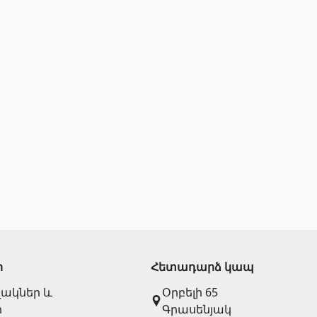
Փայտամած և կաղապարամած
(20)
Բոլորը
ի
Հետադարձ կապ
վակներ և
Օրբելի 65
ր
Գրասենյակ