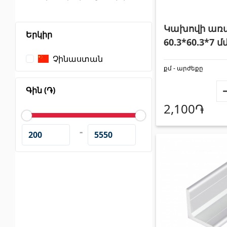
Պատերի երեսապատում
Առաս
Կախովի առ
Երկիր
60.3*60.3*7 մ
պոլիմերային
Չինաստան
Օդափոխվող համակարգեր
(1)
քմ - արժեքը
Ֆիբրոցեմենտային սալ
(2)
Պլաստ
Գին (֏)
Ալյումինե բազմաշերտ թերթեր
(5)
Լուսար
2,100֏
-
Սոսինձներ և քսանյութեր
(4)
Լողա