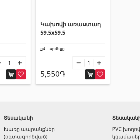
Կախովի առաստաղ
59.5x59.5
քմ - արժեքը
5,550֏
Տեսականի
Տեսական
Խառը ապրանքներ
PVC խողո
(օգտագործված)
կցամասե