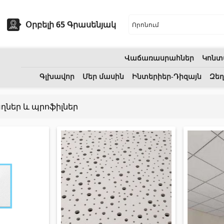
Օրբելի 65 Գրասենյակ
Վաճառասրահներ
Կոնտ
եխնիկա
Բնական քարեր
Գլխավոր
Մեր մասին
Ինտերիեր-Դիզայն
Զեղ
ներ և պրոֆիլներ
ոցի լվացարաններ
(7)
Գրանիտ
(34)
Կերամիկական լվացարաններ
(27)
Մարմար
(7)
երսող լոգարաններ
(1)
Տապանաքարեր
(14)
անի աքսեսուարներ
(53)
Կվարցներ
(6)