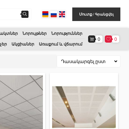
Գրանցվել
Մուտք
/
ակտներ
Նորույթներ
Նորություններ
0
0
Հատակի ծածկույթ
(1)
չեր
Ակցիաներ
Առաքում և վճարում
Լամինատե հատակներ
(38)
Փայտե մանրահատակ
(3)
Բամբուկե հատակներ
(3)
Հատակ բնական խցանից
(3)
Բոլորը