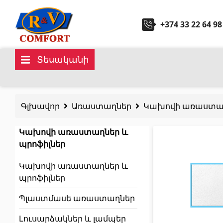
+374 33 22 64 98
Տեսականի
Կերամիկական սալիկներ և
Սանտ
հավաքածուներ
Գլխավոր
Առաստաղներ
Կախովի առաստաղ
Խոհան
Պատի կերամիկական սալիկներ
(292)
Կախովի առաստաղներ և
Կարնիզներ և դեկորներ
(450)
պրոֆիլներ
Հիդրոմ
Հատակի սալիկներ
(392)
Կախովի առաստաղներ և
պրոֆիլներ
Լոգար
Կերամոգրանիտ
(92)
Պլաստմասե առաստաղներ
Բոլորը
Բոլորը
Լուսարձակներ և լամպեր