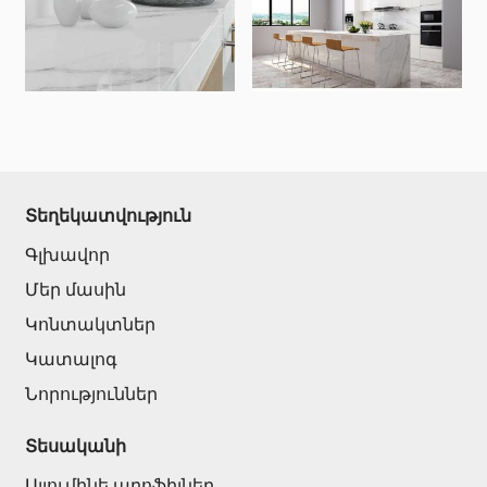
Հովհանոցներ և ճոճեր
Հովանոցներ
(10)
Այլ տեսականի
Շինարարական նրբատախտակ (ֆաներա)
(4)
Տեղեկատվություն
Կղմինդր՝ կերամիկական
(13)
Գլխավոր
Ռադիատոր
(4)
Մեր մասին
Փայտամած և կաղապարամած
(20)
Կոնտակտներ
Բոլորը
Կատալոգ
Նորություններ
Տեսականի
Ալյումինե պրոֆիլներ