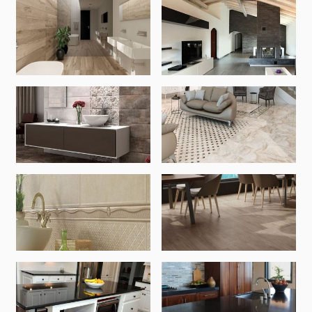
Առաստաղներ
Կախովի առաստաղներ և պրոֆիլներ
(10)
Պլաստմասե առաստաղներ
(20)
Լուսարձակներ և լամպեր
(28)
Գիպս-ստվարաթուղթ KNAUF
Մտոց (Լյուկեր)՝ գիպս-ստվարաթղթե սալիկներից
(9)
Գիպսստվարաթղթե սալեր
(8)
Պրոֆիլներ
(34)
Ժապավեններ և պտուտակներ
(7)
Շինարարական և սպասարկման