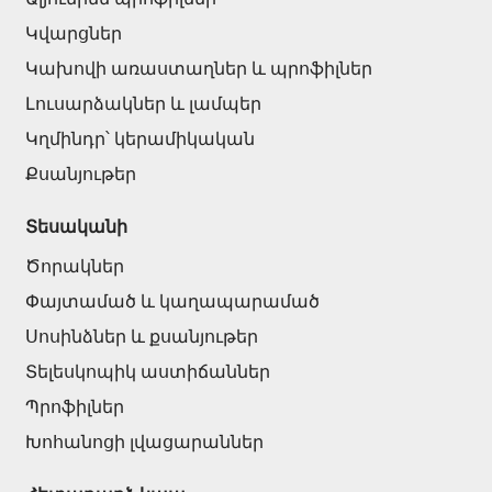
Կվարցներ
Կախովի առաստաղներ և պրոֆիլներ
Լուսարձակներ և լամպեր
Կղմինդր՝ կերամիկական
Քսանյութեր
Տեսականի
Ծորակներ
Փայտամած և կաղապարամած
Սոսինձներ և քսանյութեր
Տելեսկոպիկ աստիճաններ
Պրոֆիլներ
Խոհանոցի լվացարաններ