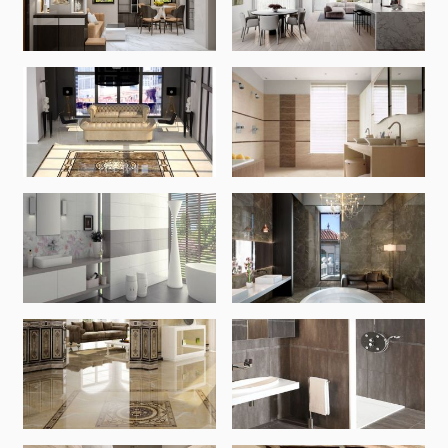
Հատակի ծածկույթ
(1)
Լամինատե հատակներ
(38)
Փայտե մանրահատակ
(3)
Բամբուկե հատակներ
(3)
Հատակ բնական խցանից
(3)
Բոլորը
Պատերի երեսապատում
Օդափոխվող համակարգեր
(1)
Ֆիբրոցեմենտային սալ
(2)
Ալյումինե բազմաշերտ թերթեր
(5)