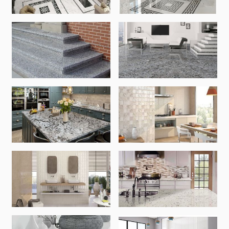
Սալիկի անկյունակներ
(49)
Եզրաձողեր
(27)
Պոլիկարբոնատե թերթեր և
արևապաշտպան ծածկեր
Արևապաշտպան ծածկեր
(4)
Պոլիկարբոնատե թերթեր
(31)
Դռներ
Մուտքի դռներ
(1)
Միջսենյակային դռներ
(3)