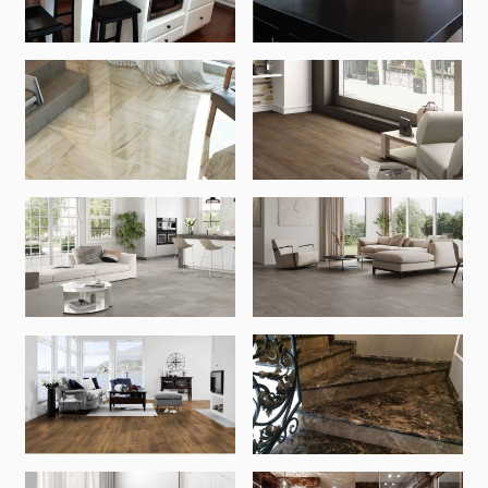
տեխնիկաներ
Վերամբարձ տեխնիկա
(32)
Մեքենաներ
(5)
Գործիքներ
(10)
Շինարարական տեխնիկա
(25)
Բոլորը
Սոսինձներ և քսանյութեր
(4)
Սոսինձ
(3)
Քսանյութեր
(15)
Լողավազանի պարագաներ