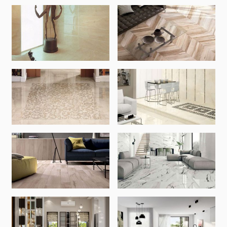
Սանտեխնիկա
Խոհանոցի լվացարաններ
(7)
Կերամիկական լվացարաններ
(27)
Հիդրոմերսող լոգարաններ
(1)
Լոգարանի աքսեսուարներ
(53)
Բոլորը
Բնական քարեր
Գրանիտ
(34)
Մարմար
(7)
Տապանաքարեր
(14)
Կվարցներ
(6)