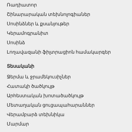
Ռադիատոր
Առաստաղներ
Շինարարական տեխնոլոգիաներ
Սոսինձներ և քսանյութեր
Կախովի առաստաղներ և պրոֆիլներ
(10)
Կերամոգրանիտ
Պլաստմասե առաստաղներ
(20)
Սոսինձ
Լուսարձակներ և լամպեր
(28)
Լողավազանի ֆիլտրացիոն համակարգեր
Գիպս-ստվարաթուղթ KNAUF
Տեսականի
Ջերմա և ջրամեկուսիչներ
Մտոց (Լյուկեր)՝ գիպս-ստվարաթղթե սալիկներից
(9)
Հատակի ծածկույթ
Գիպսստվարաթղթե սալեր
(8)
Արհեստական խոտածածկույթ
Պրոֆիլներ
(34)
Մետաղական ցուցապահարաններ
Ժապավեններ և պտուտակներ
(7)
Վերամբարձ տեխնիկա
Մարմար
Շինարարական և սպասարկման