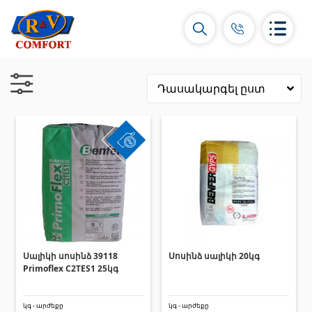
Կերամիկական սալիկներ և
հավաքածուներ
Պատի կերամիկական սալիկներ
(292)
Կարնիզներ և դեկորներ
(451)
Հատակի սալիկներ
(392)
Սալիկի սոսինձ 39118
Սոսինձ սալիկի 20կգ
Primoflex C2TES1 25կգ
Կերամոգրանիտ
(92)
Բոլորը
կգ - արժեքը
կգ - արժեքը