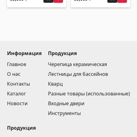
Потолки
Подвесные потолки и профили
(10)
Пластиковые потолки
(20)
Лампочки
(28)
Информация
Продукция
Гипсокартон KNAUF
Главное
Черепица керамическая
О нас
Лестницы для бассейнов
Люки-из гипсокартона
(9)
Контакты
Кварц
Гипсокартонные листы
(8)
Каталог
Разные товары (использованные)
Профили
(34)
Новости
Входные двери
Ленты и винты
(7)
Инструменты
Строительные техники
Продукция