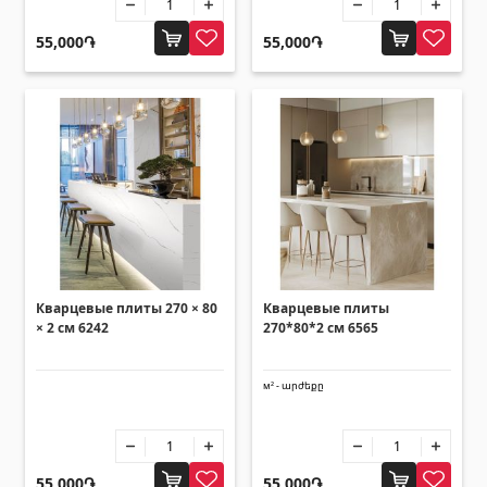
Напольное покрытие
(1)
55,000֏
55,000֏
Полы из ламината
(38)
Деревянный паркет
(3)
Полы из бамбука
(3)
Пробковые полы
(3)
Все
Облицовочные материалы
Кварцевые плиты 270 × 80
Кварцевые плиты
× 2 см 6242
270*80*2 см 6565
Вентиляционные системы
(1)
Фиброцементные плиты
(2)
м² - արժեքը
Алюминиевые композитные панели
(5)
55,000֏
55,000֏