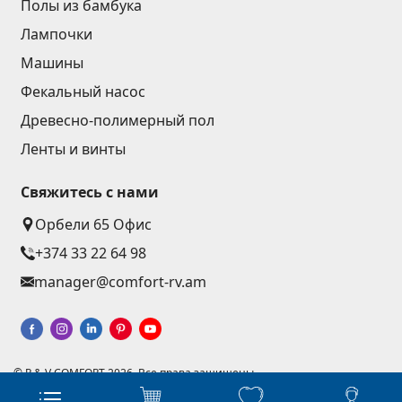
Полы из бамбука
Подъёмная техника
(32)
Лампочки
Машины
(5)
Машины
Инструменты
(10)
Фекальный насос
Строительная техника
(25)
Древесно-полимерный пол
Все
Ленты и винты
Клеии
(4)
Свяжитесь с нами
Орбели 65 Офис
Клеи
(3)
+374 33 22 64 98
Затирка
(15)
manager@comfort-rv.am
Аксессуары для бассейна
Лестницы для бассейнов
© R & V COMFORT 2026. Все права защищены
(2)
Разработка веб-сайтов - Астудио
Системы бассейнов