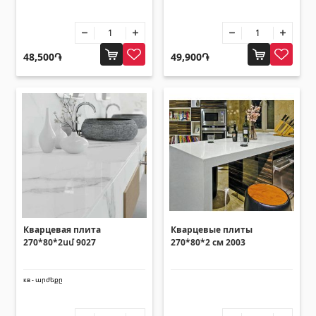
Санитарная керамика
Кухонные умывальники
(7)
48,500֏
49,900֏
Керамические умывальники
(27)
Гидромассажные ванны
(1)
Аксессуары для ванной комнаты
(53)
Все
Камни
Гранит
(34)
Кварцевая плита
Кварцевые плиты
Мрамор
270*80*2սմ 9027
270*80*2 см 2003
(7)
НАДГРОБНЫЕ ПЛИТЫ
(14)
кв - արժեքը
Кварц
(6)