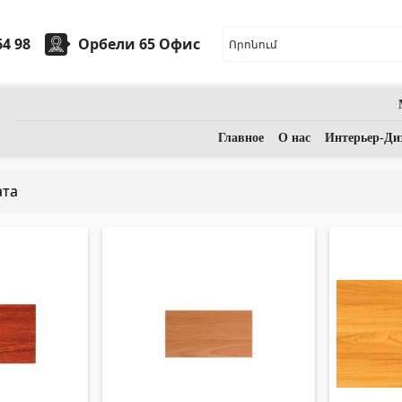
64 98
Орбели 65 Офис
арная керамика
Камни
Главное
О нас
Интерьер-Ди
ата
ые умывальники
(7)
Гранит
(34)
ческие умывальники
(27)
Мрамор
(7)
ассажные ванны
(1)
НАДГРОБНЫЕ ПЛИТЫ
(14)
Аксессуары для ванной комнаты
(53)
Кварц
(6)