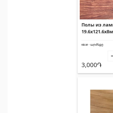
Полы из лам
19.6x121.6x8
кв.м - արժեքը
3,000֏