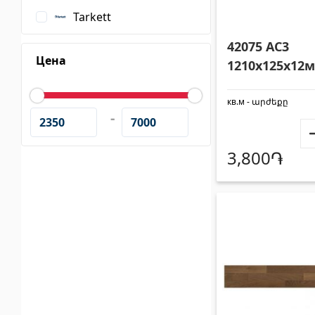
Клеи
(3)
Лестни
Tarkett
Затирка
(15)
Систем
42075 AC3
Цена
1210x125x12
Crystal 42077
кв.м - արժեքը
-
3,800֏
Поликарбонатные листы и
Двери
солнцезащитные навесы
Входны
Солнцезащитные навесы
(4)
Межком
Поликарбонатные листы
(31)