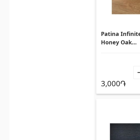
Patina Infinit
Honey Oak
1292x331x8мм
3,000֏