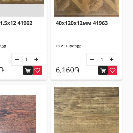
Строительные леса, опалубка
(20)
Все
1.5x12 41962
40x120x12мм 41963
ժեքը
кв.м - արժեքը
0֏
6,160֏