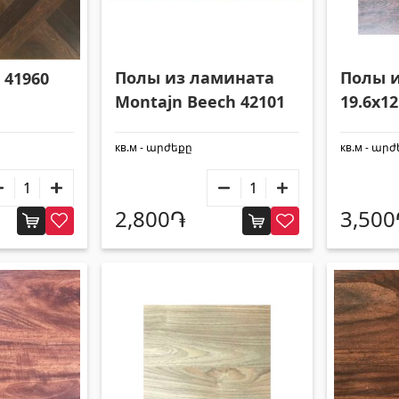
Полы из ламината
Полы 
2 41960
Montajn Beech 42101
19.6x1
кв.м - արժեքը
кв.м - ար
2,800֏
3,50