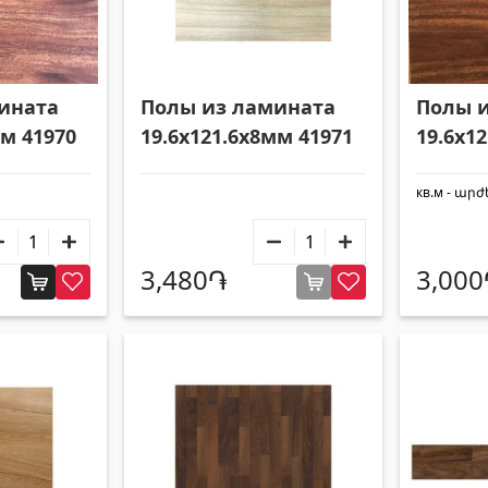
ината
Полы из ламината
Полы 
мм 41970
19.6x121.6x8мм 41971
19.6x1
кв.м - ար
3,480֏
3,00