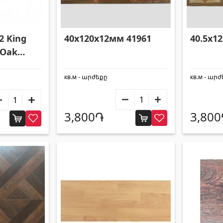
2 King
40x120x12мм 41961
40.5x12
 Oak
м 41943
кв.м - արժեքը
кв.м - ար
3,800֏
3,80