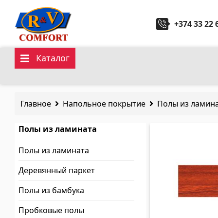
+374 33 22 
Каталог
Керамические плитки и
Санит
коллекции
Главное
Напольное покрытие
Полы из ламин
Кухонн
Керамическая настенная плитка
(292)
Полы из ламината
Керами
Карнизы и декоры
(451)
Полы из ламината
Гидром
Напольные плитки
(392)
Деревянный паркет
Керамогранит
(92)
Полы из бамбука
Все
Все
Пробковые полы