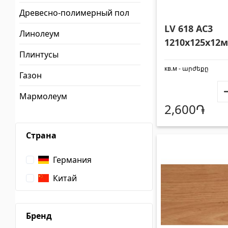
Облицовочные материалы
Потол
Древесно-полимерный пол
LV 618 AC3
Линолеум
1210x125x12
Плинтусы
Crystal 42078
Вентиляционные системы
(1)
кв.м - արժեքը
Газон
Фиброцементные плиты
(1)
Пласти
Мармолеум
Алюминиевые композитные панели
(5)
Лампоч
2,600֏
Страна
Германия
Китай
Клеии
(4)
Аксес
Бренд