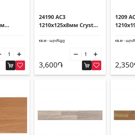
ки
Гипсокартон KNAUF
24190 AC3
1209 A
мм
1210x125x8мм Crystal
1210x1
42075
Crystal
Подвесные потолки и профили
(10)
Люки-из гипсокартона
(9)
кв.м - արժեքը
кв.м - ար
ковые потолки
(20)
Гипсокартонные листы
(8)
ки
(28)
Профили
(34)
3,600֏
2,35
Ленты и винты
(7)
суары для бассейна
Трубы и листы