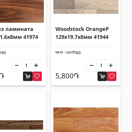
из ламината
Woodstock OrangeP
21.6x8мм 41974
129x19.7x8мм 41944
ժեքը
кв.м - արժեքը
0֏
5,800֏