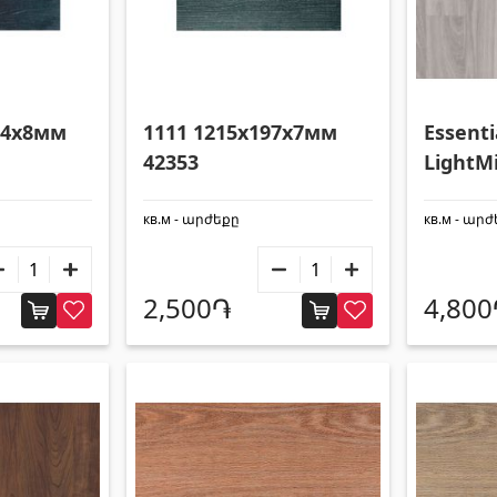
94x8мм
1111 1215x197x7мм
Essenti
42353
LightM
1292x1
кв.м - արժեքը
кв.м - ար
2,500֏
4,80