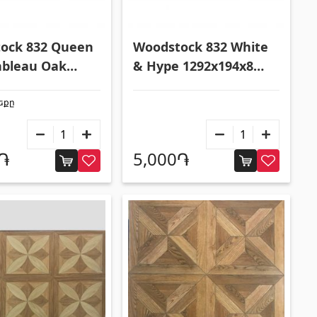
Квадратные металлические трубы
(17)
Алюминиевые профили
(25)
убы
(9)
Плиточные уголки
(49)
ock 832 Queen
Woodstock 832 White
Уголки
(27)
nbleau Oak
& Hype 1292x194x8
94x8 мм 41951
мм 41949
ժեքը
0֏
5,000֏
Другие
Строительная фанера
(4)
Черепица керамическая
(13)
Батареи
(4)