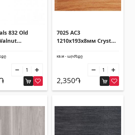
als 832 Old
7025 AC3
Walnut
1210x193x8мм Crystal
94x8 мм 41948
42069
ժեքը
кв.м - արժեքը
0֏
2,350֏