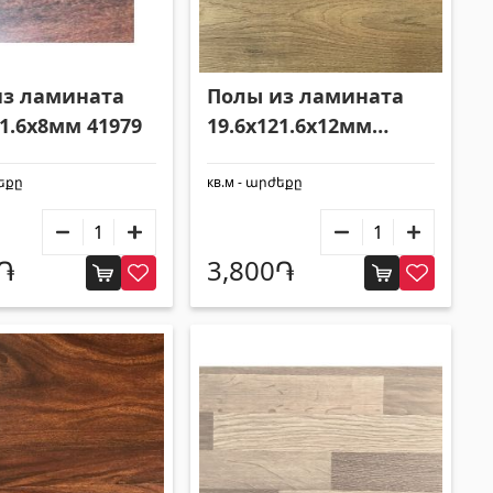
из ламината
Полы из ламината
21.6x8мм 41979
19.6x121.6x12мм
41981
ժեքը
кв.м - արժեքը
0֏
3,800֏