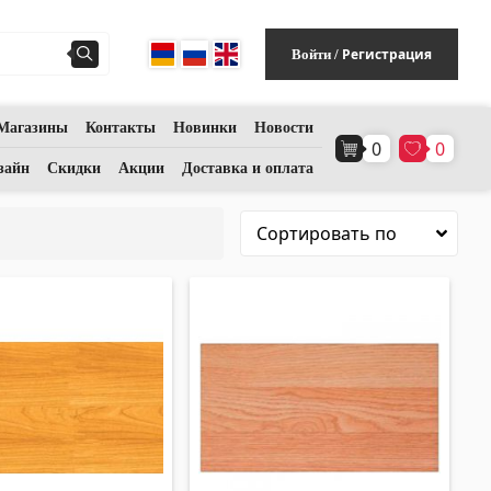
Регистрация
Войти
/
Магазины
Контакты
Новинки
Новости
0
0
Напольное покрытие
(1)
зайн
Скидки
Акции
Доставка и оплата
Полы из ламината
(38)
Деревянный паркет
(3)
Полы из бамбука
(3)
Пробковые полы
(3)
Все