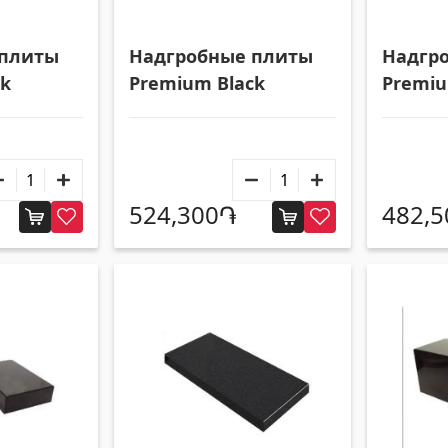
ки
Гипсокартон KNAUF
 плиты
Надгробные плиты
Надгр
ck
Premium Black
Premiu
Подвесные потолки и профили
(10)
Люки-из гипсокартона
(9)
ковые потолки
(20)
Гипсокартонные листы
(8)
ки
(28)
Профили
(34)
524,300֏
482,
Ленты и винты
(7)
суары для бассейна
Трубы и листы