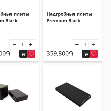
Строительные техники
обные плиты
Надгробные плиты
m Black
Premium Black
Подъёмная техника
(32)
Машины
(5)
Инструменты
(10)
500֏
359,800֏
Строительная техника
(25)
Все
Плиточный уголок