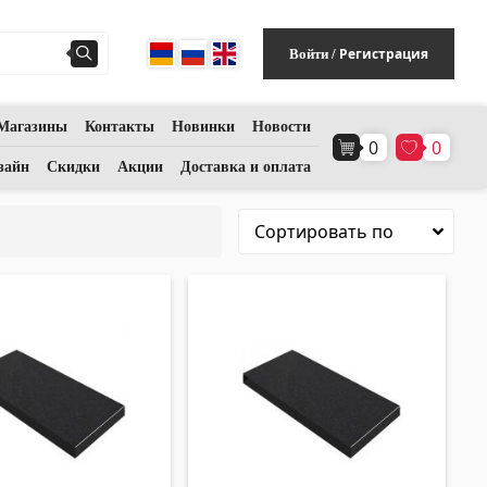
Регистрация
Войти
/
Магазины
Контакты
Новинки
Новости
0
0
Напольное покрытие
(1)
зайн
Скидки
Акции
Доставка и оплата
Полы из ламината
(38)
Деревянный паркет
(3)
Полы из бамбука
(3)
Пробковые полы
(3)
Все