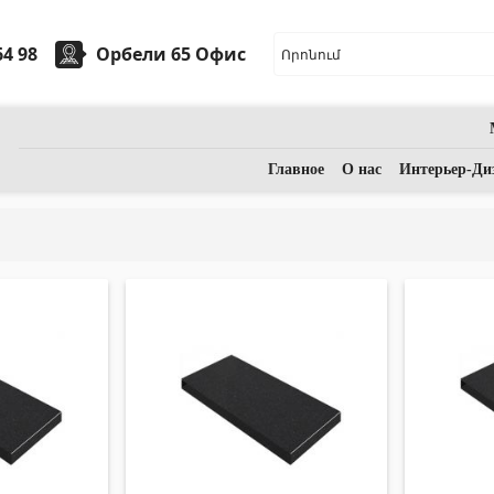
64 98
Орбели 65 Офис
арная керамика
Камни
Главное
О нас
Интерьер-Ди
ые умывальники
(7)
Гранит
(34)
ческие умывальники
(27)
Мрамор
(7)
ассажные ванны
(1)
НАДГРОБНЫЕ ПЛИТЫ
(14)
Аксессуары для ванной комнаты
(53)
Кварц
(6)