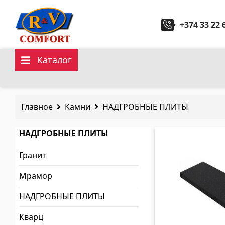
+374 33 22 
Каталог
Керамические плитки и
Санит
коллекции
Главное
Камни
НАДГРОБНЫЕ ПЛИТЫ
Кухонн
Керамическая настенная плитка
(292)
НАДГРОБНЫЕ ПЛИТЫ
Керами
Карнизы и декоры
(450)
Гранит
Гидром
Напольные плитки
(392)
Мрамор
Керамогранит
(92)
НАДГРОБНЫЕ ПЛИТЫ
Все
Все
Кварц