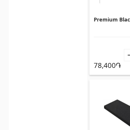
Клеи
(3)
Лестни
Затирка
(15)
Систем
Premium Bla
78,400֏
Поликарбонатные листы и
Двери
солнцезащитные навесы
Входны
Солнцезащитные навесы
(4)
Межком
Поликарбонатные листы
(31)