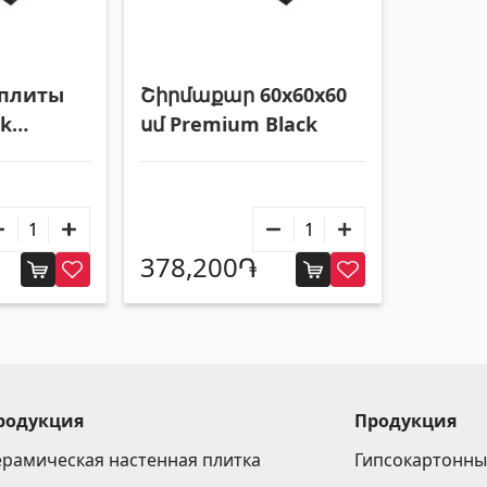
 плиты
Շիրմաքար 60x60x60
ck
սմ Premium Black
378,200֏
родукция
Продукция
ерамическая настенная плитка
Гипсокартонны