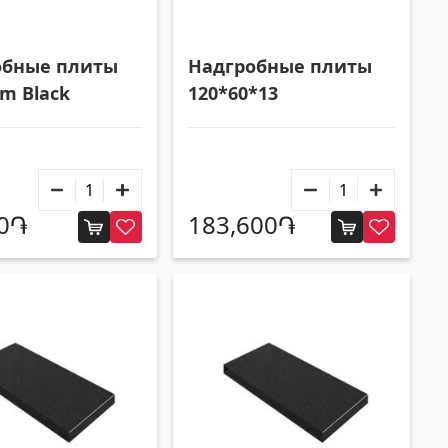
Квадратные металлические трубы
(17)
Алюминиевые профили
(25)
убы
(9)
Плиточные уголки
(49)
обные плиты
Надгробные плиты
Уголки
(27)
m Black
120*60*13
00֏
183,600֏
Другие
Строительная фанера
(4)
Черепица керамическая
(13)
Батареи
(4)