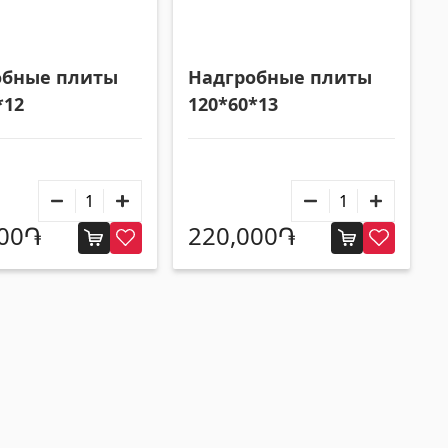
Строительные леса, опалубка
(20)
Все
обные плиты
Надгробные плиты
*12
120*60*13
700֏
220,000֏