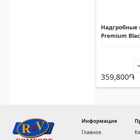
Надгробные
Premium Bla
120*70*15
359,800֏
Информация
П
Главное
К