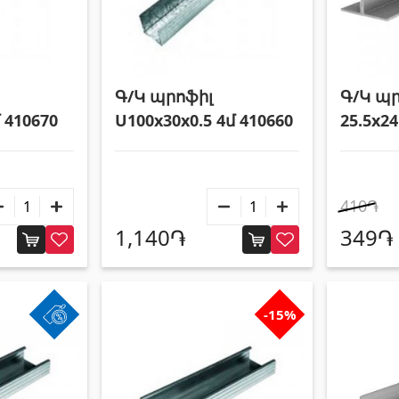
Գ/Կ պրոֆիլ
Գ/Կ պր
 410670
U100x30x0.5 4մ 410660
25.5x2
410֏
1,140֏
349֏
-15%