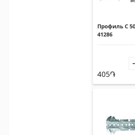
Профиль C 5
41286
405֏