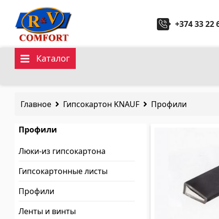
+374 33 22 
Каталог
Керамические плитки и
Санит
коллекции
Главное
Гипсокартон KNAUF
Профили
Кухонн
Керамическая настенная плитка
(292)
Профили
Керами
Карнизы и декоры
(451)
Люки-из гипсокартона
Гидром
Напольные плитки
(392)
Гипсокартонные листы
Керамогранит
(92)
Профили
Все
Все
Ленты и винты