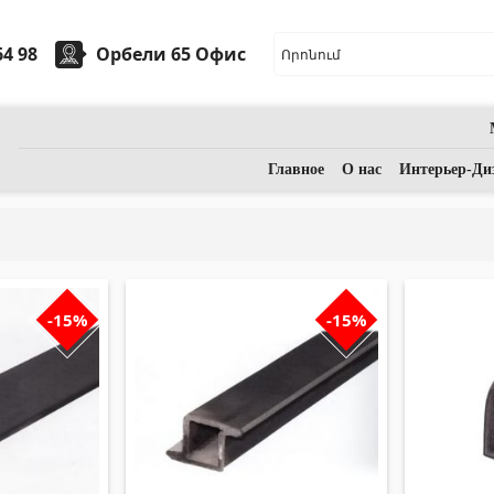
64 98
Орбели 65 Офис
арная керамика
Камни
Главное
О нас
Интерьер-Ди
ые умывальники
(7)
Гранит
(34)
ческие умывальники
(27)
Мрамор
(7)
-15%
-15%
ассажные ванны
(1)
НАДГРОБНЫЕ ПЛИТЫ
(14)
Аксессуары для ванной комнаты
(53)
Кварц
(6)