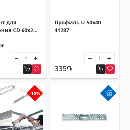
Строительные леса, опалубка
(20)
Все
нт для
Профиль U 50x40
ния CD 60x27
41287
եքը
335֏
-15%