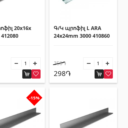
ոֆիլ 20x16x
Գ/Կ պրոֆիլ L ARA
 412080
24x24mm 3000 410860
350֏
298֏
-15%