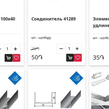
100x40
Элеме
Соединитель 41289
удлине
41288
шт. - արժեքը
шт. - արժ
70֏
50֏
35֏