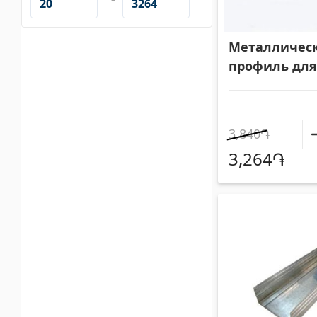
Клеи
(3)
Лестни
Затирка
(15)
Систем
Металличес
профиль для
N86-8 33030
3,840֏
3,264֏
Поликарбонатные листы и
Двери
солнцезащитные навесы
Входны
Солнцезащитные навесы
(4)
Межком
Поликарбонатные листы
(31)