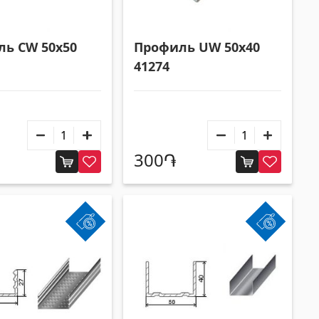
Квадратные металлические трубы
(17)
Алюминиевые профили
(25)
убы
(9)
Плиточные уголки
(49)
ь CW 50x50
Профиль UW 50x40
Уголки
(27)
41274
300֏
Другие
Строительная фанера
(4)
Черепица керамическая
(13)
Батареи
(4)