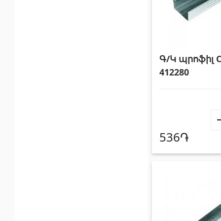
Գ/Կ պրոֆիլ 
412280
536֏