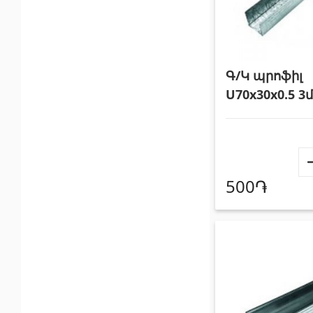
Գ/Կ պրոֆիլ
U70x30x0.5 3մ
500֏