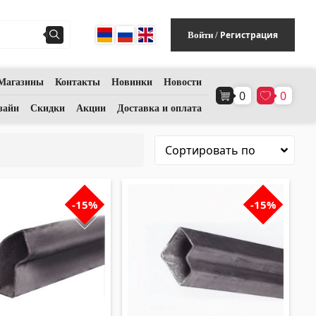
Регистрация
Войти
/
Магазины
Контакты
Новинки
Новости
0
0
Напольное покрытие
(1)
зайн
Скидки
Акции
Доставка и оплата
Полы из ламината
(38)
Деревянный паркет
(3)
-15%
-15%
Полы из бамбука
(3)
Пробковые полы
(3)
Все