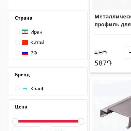
Облицовочные материалы
Потол
Металличес
Страна
профиль для
N95 33024
Иран
Вентиляционные системы
(1)
Китай
Фиброцементные плиты
(1)
Пласти
690֏
РФ
Алюминиевые композитные панели
(5)
Лампоч
587֏
Бренд
Knauf
Клеии
(4)
Аксес
Цена
-