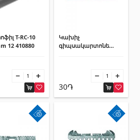
ոֆիլ T-RC-10
Կախիչ
m 12 410880
գիպսակարտոնե
պրոֆիլի 30սմ 410763
30֏