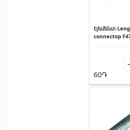
էլեմենտ Leng
connectop F4
60֏