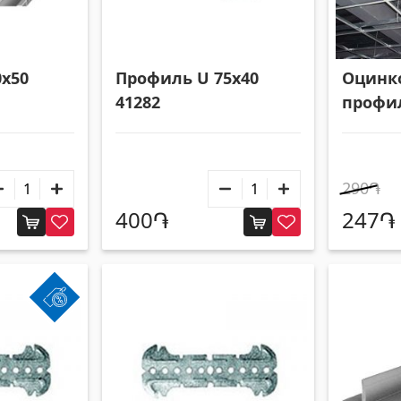
0x50
Профиль U 75x40
Оцинк
41282
профи
метал
подвес
41265
290֏
400֏
247֏