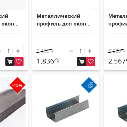
ки
Гипсокартон KNAUF
кий
Металлический
Метал
 окон
профиль для окон
профи
N601 33027
N9001 
Подвесные потолки и профили
(10)
Люки-из гипсокартона
(9)
ковые потолки
(20)
Гипсокартонные листы
(8)
2,160֏
3,020֏
ки
(28)
Профили
(34)
1,836֏
2,56
Ленты и винты
(7)
-15%
суары для бассейна
Трубы и листы