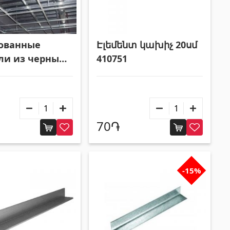
ованные
Էլեմենտ կախիչ 20սմ
ли из черных
410751
лов для
ных потолков
70֏
-15%