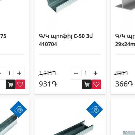
C75
Գ/Կ պրոֆիլ C-50 3մ
Գ/Կ պր
410704
29x24m
1,095֏
430֏
931֏
366֏