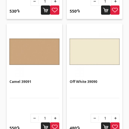
Напольное покрытие
(1)
530֏
550֏
Полы из ламината
(38)
Деревянный паркет
(3)
Полы из бамбука
(3)
Пробковые полы
(3)
Все
Облицовочные материалы
Camel 39091
Off White 39090
Вентиляционные системы
(1)
Фиброцементные плиты
(2)
Алюминиевые композитные панели
(5)
550֏
480֏