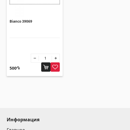
Зонты
(10)
Bianco 39069
Другие
Строительная фанера
(4)
Черепица керамическая
(13)
Батареи
(4)
500֏
Строительные леса, опалубка
(20)
Все
Информация