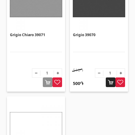
Уголки
(27)
Поликарбонатные листы и
солнцезащитные навесы
Grigio Chiaro 39071
Grigio 39070
Солнцезащитные навесы
(4)
Поликарбонатные листы
(31)
510֏
Двери
500֏
Входные двери
(1)
Межкомнатные двери
(3)
Зонты и качели