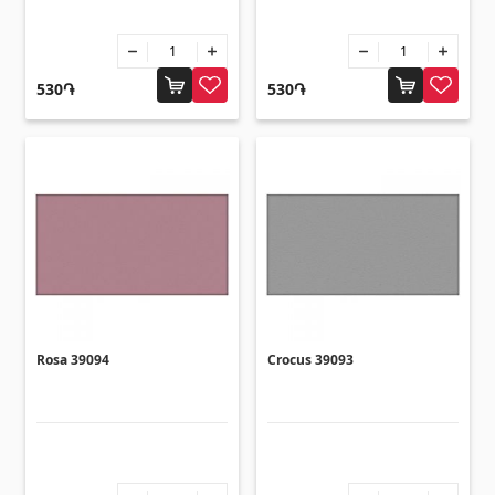
Санитарная керамика
Кухонные умывальники
(7)
530֏
530֏
Керамические умывальники
(27)
Гидромассажные ванны
(1)
Аксессуары для ванной комнаты
(53)
Все
Камни
Гранит
(34)
Rosa 39094
Crocus 39093
Мрамор
(7)
НАДГРОБНЫЕ ПЛИТЫ
(14)
Кварц
(6)