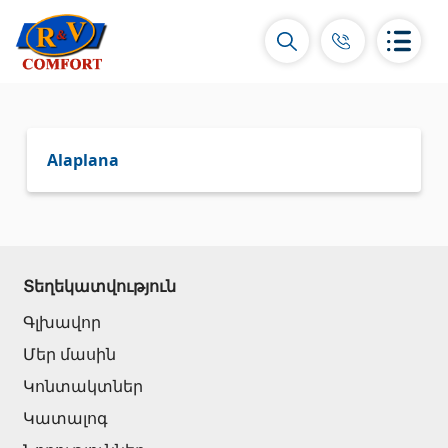
Alaplana
Կերամիկական սալիկներ և
հավաքածուներ
Տեղեկատվություն
Պատի կերամիկական սալիկներ
(292)
Գլխավոր
Կարնիզներ և դեկորներ
(450)
Մեր մասին
Հատակի սալիկներ
(392)
Կոնտակտներ
Կերամոգրանիտ
(92)
Կատալոգ
Բոլորը