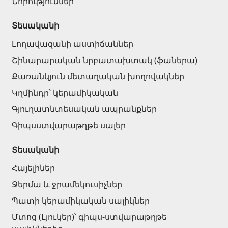
Նորություններ
Սանտեխնիկա
Տեսականի
Լողավազանի աստիճաններ
Խոհանոցի լվացարաններ
(7)
Շինարարական նրբատախտակ (ֆաներա)
Կերամիկական լվացարաններ
(27)
Քառանկյուն մետաղական խողովակներ
Հիդրոմերսող լոգարաններ
(1)
Կղմինդր՝ կերամիկական
Լոգարանի աքսեսուարներ
(53)
Գյուղատնտեսական ապրանքներ
Բոլորը
Գիպսստվարաթղթե սալեր
Բնական քարեր
Տեսականի
Հայելիներ
Գրանիտ
(34)
Ջերմա և ջրամեկուսիչներ
Մարմար
(7)
Պատի կերամիկական սալիկներ
Տապանաքարեր
(14)
Մտոց (Լյուկեր)՝ գիպս-ստվարաթղթե
Կվարցներ
(6)