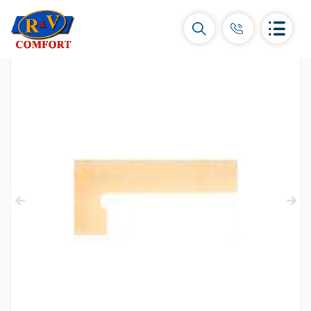
Կերամիկական սալիկներ և
հավաքածուներ
Պատի կերամիկական սալիկներ
(292)
Կարնիզներ և դեկորներ
(450)
Հատակի սալիկներ
(392)
Կերամոգրանիտ
(92)
Բոլորը