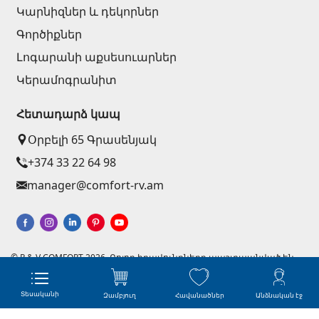
Կարնիզներ և դեկորներ
Գործիքներ
Լոգարանի աքսեսուարներ
Կերամոգրանիտ
Հետադարձ կապ
Օրբելի 65 Գրասենյակ
+374 33 22 64 98
manager@comfort-rv.am
© R & V COMFORT 2026. Բոլոր իրավունքները պաշտպանված են
Կայքերի պատրաստում - Աստուդիո
Ինտերնետ խանութների ստեղծում զրոյից
Տեսականի
Զամբյուղ
Հավանածներ
Անձնական էջ