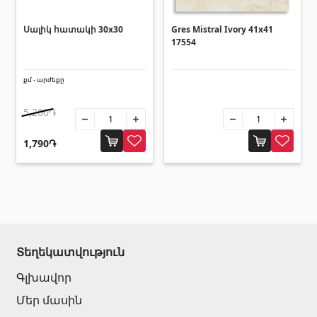
Հովհանոցներ և ճոճեր
Սալիկ հատակի 30x30
Gres Mistral Ivory 41x41
17554
Հովանոցներ
(10)
քմ - արժեքը
Այլ տեսականի
5,200֏
Շինարարական նրբատախտակ (ֆաներա)
(4)
1,790֏
Կղմինդր՝ կերամիկական
(13)
Ռադիատոր
(4)
Փայտամած և կաղապարամած
(20)
Բոլորը
Տեղեկատվություն
Գլխավոր
Մեր մասին