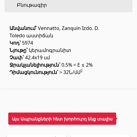
Բնութագիր
Հատակի ծածկույթ
(1)
Անվանում՝
Vennatto, Zanquin Izdo. D.
Լամինատե հատակներ
(38)
Toledo աստիճան
Փայտե մանրահատակ
(3)
Կոդ՝
5974
Նյութը՝
կերամոգրանիտ
Բամբուկե հատակներ
(3)
Չափ՝
42.4x19 սմ
Հատակ բնական խցանից
(3)
Ջրակլանելիություն՝
0.5% < E ≤ 2%
Բոլորը
2
Դիմացկունություն՝
> 32Ն/մմ
Պատերի երեսապատում
Օդափոխվող համակարգեր
(1)
Ֆիբրոցեմենտային սալ
(2)
Այս Ապրանքների հետ խորհուրդ ենք տալիս
Ալյումինե բազմաշերտ թերթեր
(5)