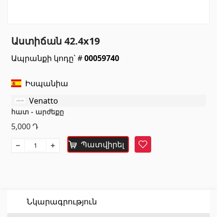
Սանտեխնիկա
Աստիճան 42.4x19
Խոհանոցի լվացարաններ
(7)
Ապրանքի կոդը՝ #
00059740
Կերամիկական լվացարաններ
(27)
Հիդրոմերսող լոգարաններ
(1)
Իսպանիա
Լոգարանի աքսեսուարներ
(53)
Venatto
Բոլորը
հատ - արժեքը
5,000
Դ
Բնական քարեր
Պատվիրել
Հավանել
Գրանիտ
(34)
Մարմար
(7)
Տապանաքարեր
(14)
Նկարագրություն
Կվարցներ
(6)