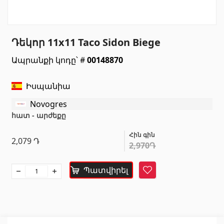
Սանտեխնիկա
Դեկոր 11x11 Taco Sidon Biege
Խոհանոցի լվացարաններ
(7)
Ապրանքի կոդը՝ #
00148870
Կերամիկական լվացարաններ
(27)
Հիդրոմերսող լոգարաններ
(1)
Իսպանիա
Լոգարանի աքսեսուարներ
(53)
Novogres
Բոլորը
հատ - արժեքը
Հին գին
Բնական քարեր
2,079
Դ
2,970Դ
Գրանիտ
(34)
Պատվիրել
Հավանել
Մարմար
(7)
Տապանաքարեր
(14)
Կվարցներ
(6)