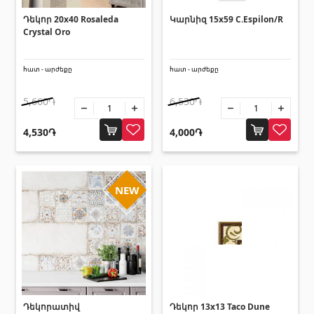
տեխնիկաներ
Դեկոր 20x40 Rosaleda
Կարնիզ 15x59 C.Espilon/R
Crystal Oro
Վերամբարձ տեխնիկա
(32)
Մեքենաներ
(5)
հատ - արժեքը
հատ - արժեքը
Գործիքներ
(10)
5,660֏
6,530֏
Շինարարական տեխնիկա
(25)
Բոլորը
4,530֏
4,000֏
Սոսինձներ և քսանյութեր
(4)
NEW
Սոսինձ
(3)
Քսանյութեր
(15)
Լողավազանի պարագաներ
Դեկորատիվ
Դեկոր 13x13 Taco Dune