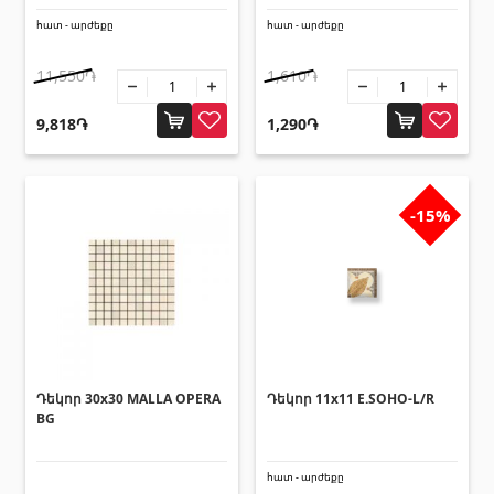
Սալիկի անկյունակներ
(49)
հատ - արժեքը
հատ - արժեքը
Եզրաձողեր
(27)
11,550֏
1,610֏
9,818֏
1,290֏
Պոլիկարբոնատե թերթեր և
արևապաշտպան ծածկեր
-15%
Արևապաշտպան ծածկեր
(4)
Պոլիկարբոնատե թերթեր
(31)
Դռներ
Մուտքի դռներ
(1)
Դեկոր 30x30 MALLA OPERA
Դեկոր 11x11 E.SOHO-L/R
BG
Միջսենյակային դռներ
(3)
հատ - արժեքը