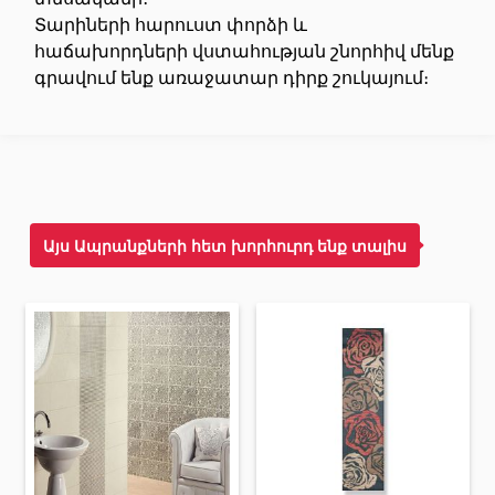
Տարիների հարուստ փորձի և
Առաստաղներ
հաճախորդների վստահության շնորհիվ մենք
գրավում ենք առաջատար դիրք շուկայում։
Կախովի առաստաղներ և պրոֆիլներ
(10)
Պլաստմասե առաստաղներ
(20)
Լուսարձակներ և լամպեր
(28)
Գիպս-ստվարաթուղթ KNAUF
Այս Ապրանքների հետ խորհուրդ ենք տալիս
Մտոց (Լյուկեր)՝ գիպս-ստվարաթղթե սալիկներից
(9)
Գիպսստվարաթղթե սալեր
(8)
Պրոֆիլներ
(34)
Ժապավեններ և պտուտակներ
(7)
Շինարարական և սպասարկման