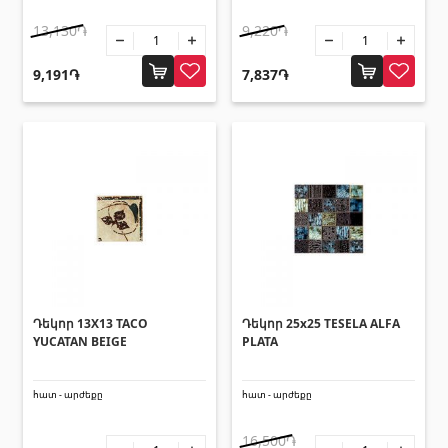
Հովհանոցներ և ճոճեր
13,130֏
9,220֏
Հովանոցներ
(10)
9,191֏
7,837֏
Այլ տեսականի
Շինարարական նրբատախտակ (ֆաներա)
(4)
Կղմինդր՝ կերամիկական
(13)
Ռադիատոր
(4)
Փայտամած և կաղապարամած
(20)
Բոլորը
Դեկոր 13X13 TACO
Դեկոր 25x25 TESELA ALFA
YUCATAN BEIGE
PLATA
հատ - արժեքը
հատ - արժեքը
16,500֏