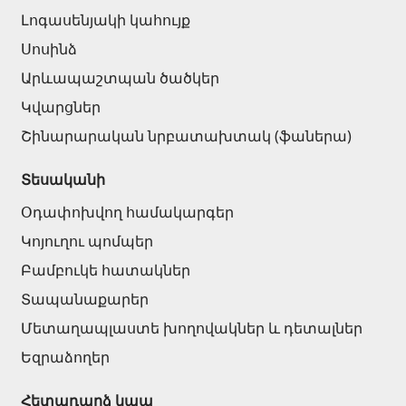
Լոգասենյակի կահույք
Սոսինձ
Արևապաշտպան ծածկեր
Կվարցներ
Շինարարական նրբատախտակ (ֆաներա)
Տեսականի
Օդափոխվող համակարգեր
Կոյուղու պոմպեր
Բամբուկե հատակներ
Տապանաքարեր
Մետաղապլաստե խողովակներ և դետալներ
Եզրաձողեր
Հետադարձ կապ