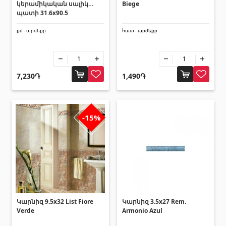
կերամիկական սալիկ
Biege
Լողավազանի աստիճաններ
(2)
պատի 31.6x90.5
Լողավազանի համակարգեր
(14)
քմ - արժեքը
հատ - արժեքը
Լողավազանի ֆիլտրացիոն համակարգեր
(4)
Խողովակներ և թիթեղներ
7,230֏
1,490֏
Քառանկյուն մետաղական խողովակներ
(17)
Կլոր մետաղական խողովակներ
(9)
-15%
Ցինկապատ թիթեղներ
(4)
PVC խողովակներ և կցամասեր
(46)
Բոլորը
Սալիկների եզրաձողեր
Կարնիզ 9.5x32 List Fiore
Կարնիզ 3.5x27 Rem.
Verde
Armonio Azul
Ալյումինե պրոֆիլներ
(25)