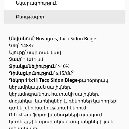
Նկարագրություն
Հատակի ծածկույթ
(1)
Բնութագիր
Լամինատե հատակներ
(38)
Անվանում՝
Novogres, Taco Sidon Beige
Փայտե մանրահատակ
(3)
Կոդ՝
14887
Բամբուկե հատակներ
(3)
Նյութը՝
սպիտակ կավ
Հատակ բնական խցանից
(3)
Չափ՝
11x11 սմ
Բոլորը
Ջրակլանելիություն՝
>10%
2
Դիմացկունություն՝
≥15/մմ
Դեկոր 11x11 Taco Sidon Biege
-բարձրորակ
Պատերի երեսապատում
կերամիկական սալիկներ,
կերամոգրանիտ,
հատակի սալիկներ
,
Օդափոխվող համակարգեր
(1)
մոզաիկա, կարնիզներ և դեկորներ կարող եք
գտնել մեր խանութ-սրահներում։
Ֆիբրոցեմենտային սալ
(2)
Ռ և Վ Կոմֆորտ խանութների ցանցում
Ալյումինե բազմաշերտ թերթեր
(5)
կգտնեք շինարարական ապրանքների լայն
տեսականի։