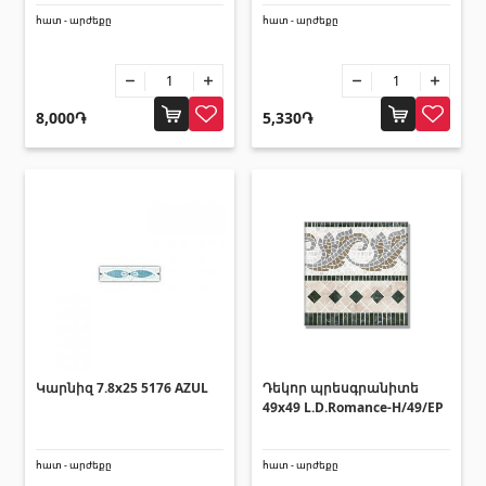
Լողավազանի աստիճաններ
(2)
հատ - արժեքը
հատ - արժեքը
Լողավազանի համակարգեր
(14)
Լողավազանի ֆիլտրացիոն համակարգեր
(4)
8,000֏
5,330֏
Խողովակներ և թիթեղներ
Քառանկյուն մետաղական խողովակներ
(17)
Կլոր մետաղական խողովակներ
(9)
Ցինկապատ թիթեղներ
(4)
PVC խողովակներ և կցամասեր
(46)
Բոլորը
Կարնիզ 7.8x25 5176 AZUL
Դեկոր պրեսգրանիտե
49x49 L.D.Romance-H/49/EP
Սալիկների եզրաձողեր
հատ - արժեքը
հատ - արժեքը
Ալյումինե պրոֆիլներ
(25)