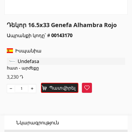
Սանտեխնիկա
Դեկոր 16.5x33 Genefa Alhambra Rojo
Խոհանոցի լվացարաններ
(7)
Ապրանքի կոդը՝ #
00143170
Կերամիկական լվացարաններ
(27)
Հիդրոմերսող լոգարաններ
(1)
Իսպանիա
Լոգարանի աքսեսուարներ
(53)
Undefasa
Բոլորը
հատ - արժեքը
3,230
Դ
Բնական քարեր
Պատվիրել
Հավանել
Գրանիտ
(34)
Մարմար
(7)
Տապանաքարեր
(14)
Նկարագրություն
Կվարցներ
(6)