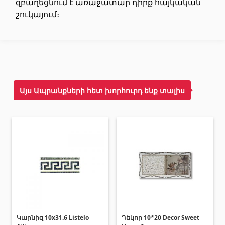
զբաղեցնում է առաջատար դիրք հայկական
Առաստաղներ
շուկայում։
Կախովի առաստաղներ և պրոֆիլներ
(10)
Պլաստմասե առաստաղներ
(20)
Լուսարձակներ և լամպեր
(28)
Այս Ապրանքների հետ խորհուրդ ենք տալիս
Գիպս-ստվարաթուղթ KNAUF
Մտոց (Լյուկեր)՝ գիպս-ստվարաթղթե սալիկներից
(9)
Գիպսստվարաթղթե սալեր
(8)
Պրոֆիլներ
(34)
Ժապավեններ և պտուտակներ
(7)
Շինարարական և սպասարկման
Կարնիզ 10x31.6 Listelo
Դեկոր 10*20 Decor Sweet