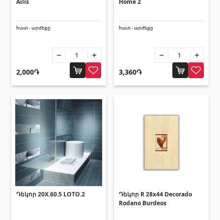
տեխնիկաներ
Ailis
Home 2
հատ - արժեքը
հատ - արժեքը
Վերամբարձ տեխնիկա
(32)
Մեքենաներ
(5)
Գործիքներ
(10)
2,000֏
3,360֏
Շինարարական տեխնիկա
(25)
Բոլորը
Սոսինձներ և քսանյութեր
(4)
Սոսինձ
(3)
Քսանյութեր
(15)
Դեկոր 20X.60.5 LOTO.2
Դեկոր R 28x44 Decorado
Լողավազանի պարագաներ
Rodano Burdeos