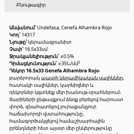
Բնութագիր
Հատակի ծածկույթ
(1)
Անվանում՝
Undefasa, Cenefa Alhambra Rojo
Լամինատե հատակներ
(38)
Կո
դ
՝
14317
Փայտե մանրահատակ
(3)
Նյութը՝
կերամագրանիտ
Չափ՝
16.5x33սմ
Բամբուկե հատակներ
(3)
Ջ
ր
ակլանելիություն՝
≤0.5%
Հատակ բնական խցանից
(3)
2
Դիմացկունություն՝
≥35Ն/մմ
Բոլորը
Դեկոր 16.5x33 Genefa Alhambra Rojo
-
բարձրորակ
պատի կերամիկական սալիկներ
,
հատակի սալիկներ, կարնիզներ և
Պատերի երեսապատում
դեկորներ կգտնեք մեր խանութ-սրահներում։
Տարիների ընթացքում ձեռք բերելով հարուստ
Օդափոխվող համակարգեր
(1)
փորձ, գնահատելով յուրաքանչյուր
Ֆիբրոցեմենտային սալ
(2)
հաճախորդի վստահությունը,
համագործակցելով համաշխարհային
Ալյումինե բազմաշերտ թերթեր
(5)
բրենդների հետ այսօր մեր ընկերությունը