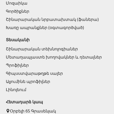
Մոզաիկա
Գործիքներ
Շինարարական նրբատախտակ (ֆաներա)
Խառը ապրանքներ (օգտագործված)
Տեսականի
Շինարարական տեխնոլոգիաներ
Մետաղապլաստե խողովակներ և դետալներ
Պրոֆիլներ
Գիպսստվարաթղթե սալեր
Ալյումինե պրոֆիլներ
Լինոլեում
Հետադարձ կապ
Օրբելի 65 Գրասենյակ