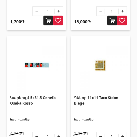
Սալիկի անկյունակներ
(49)
Եզրաձողեր
(27)
1,700֏
15,000֏
Պոլիկարբոնատե թերթեր և
արևապաշտպան ծածկեր
Արևապաշտպան ծածկեր
(4)
Պոլիկարբոնատե թերթեր
(31)
Դռներ
Կարնիզ 4.5x31.5 Cenefa
Դեկոր 11x11 Taco Sidon
Osaka Rosso
Biege
Մուտքի դռներ
(1)
Միջսենյակային դռներ
(3)
հատ - արժեքը
հատ - արժեքը
4,840֏
2,970֏