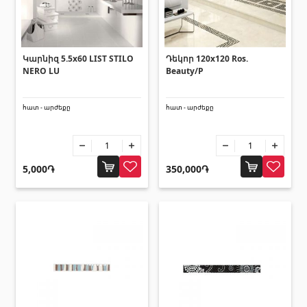
Լողավազանի աստիճաններ
(2)
Լողավազանի համակարգեր
(14)
Լողավազանի ֆիլտրացիոն համակարգեր
(4)
Կարնիզ 5.5x60 LIST STILO
Դեկոր 120x120 Ros.
NERO LU
Beauty/P
Խողովակներ և թիթեղներ
հատ - արժեքը
հատ - արժեքը
Քառանկյուն մետաղական խողովակներ
(17)
Կլոր մետաղական խողովակներ
(9)
5,000֏
350,000֏
Ցինկապատ թիթեղներ
(4)
PVC խողովակներ և կցամասեր
(46)
Բոլորը
Սալիկների եզրաձողեր
Ալյումինե պրոֆիլներ
(25)