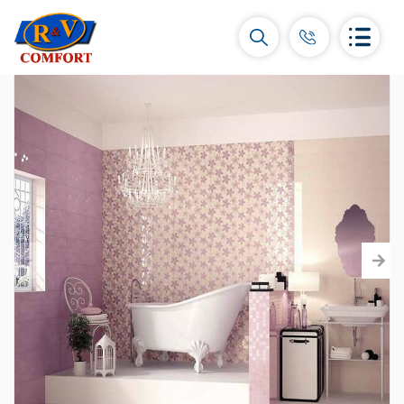
Կերամիկական սալիկներ և
հավաքածուներ
Պատի կերամիկական սալիկներ
(292)
Կարնիզներ և դեկորներ
(451)
Հատակի սալիկներ
(392)
Կերամոգրանիտ
(92)
Բոլորը