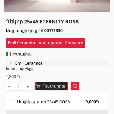
Սանտեխնիկա
Դեկոր 25x45 ETERNITY ROSA
Խոհանոցի լվացարաններ
(7)
Ապրանքի կոդը՝ #
00171330
Կերամիկական լվացարաններ
(27)
Հիդրոմերսող լոգարաններ
(1)
Emil Ceramica- հավաքածու Romance
Լոգարանի աքսեսուարներ
(53)
Իտալիա
Բոլորը
Emil Ceramica
հատ - արժեքը
Բնական քարեր
1,800
Դ
Գրանիտ
Պատվիրել
(34)
Հավանել
Մարմար
(7)
Տապանաքարեր
(14)
Սալիկ պատի 25x45 ROSA
9,000Դ
Կվարցներ
(6)