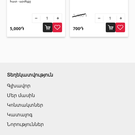
հատ - արժեքը
1,400֏
5,000֏
700֏
Տեղեկատվություն
Գլխավոր
Մեր մասին
Կոնտակտներ
Կատալոգ
Նորություններ