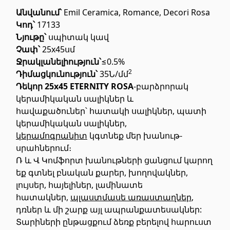
Առաստաղներ
Անվանում՝
Emil Ceramica, Romance, Decori Rosa
Կոդ՝
17133
Նյութը՝
սպիտակ կավ
Կախովի առաստաղներ և պրոֆիլներ
(10)
Չափ՝
25x45սմ
Պլաստմասե առաստաղներ
(20)
Ջ
ր
ակլանելիություն
՝
≤0.5%
2
Դիմացկունություն՝
35Ն/մմ
Լուսարձակներ և լամպեր
(28)
Դեկոր 25x45 ETERNITY ROSA
-բարձրորակ
կերամիկական սալիկներ և
Գիպս-ստվարաթուղթ KNAUF
հավաքածուներ՝ հատակի սալիկներ, պատի
կերամիկական սալիկներ,
կերամոգրանիտ
կգտնեք մեր խանութ-
Մտոց (Լյուկեր)՝ գիպս-ստվարաթղթե սալիկներից
(9)
սրահներում։
Գիպսստվարաթղթե սալեր
(8)
Ռ և Վ Կոմֆորտ խանութների ցանցում կարող
Պրոֆիլներ
(34)
եք գտնել բնական քարեր, խողովակներ,
լույսեր, հայելիներ, լամինատե
Ժապավեններ և պտուտակներ
(7)
հատակներ,
պլաստմասե առաստաղներ
,
դռներ և մի շարք այլ ապրանքատեսակներ:
Շինարարական և սպասարկման
Տարիների ընթացքում ձեռք բերելով հարուստ