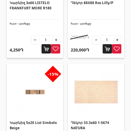
Հովհանոցներ և ճոճեր
Կարնիզ 3x60 LISTELO
Դեկոր 88X88 Ros.Lilly/P
FRANKFURT MORE R180
Հովանոցներ
(10)
հատ - արժեքը
հատ - արժեքը
250,000֏
Այլ տեսականի
4,250֏
220,000֏
Շինարարական նրբատախտակ (ֆաներա)
(4)
Կղմինդր՝ կերամիկական
(13)
-15%
Ռադիատոր
(4)
Փայտամած և կաղապարամած
(20)
Բոլորը
Կարնիզ 5x20 List Simbolo
Դեկոր 33.3x60 1-5674
Beige
NATURA