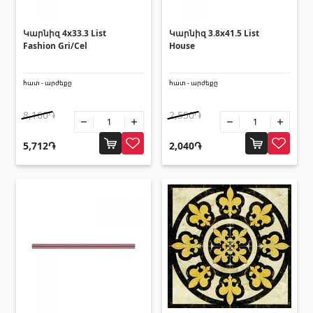
Սալիկի անկյունակներ
(49)
Կարնիզ 4x33.3 List
Կարնիզ 3.8x41.5 List
Եզրաձողեր
(27)
Fashion Gri/Cel
House
Պոլիկարբոնատե թերթեր և
հատ - արժեքը
հատ - արժեքը
արևապաշտպան ծածկեր
8,160֏
2,550֏
Արևապաշտպան ծածկեր
(4)
5,712֏
2,040֏
Պոլիկարբոնատե թերթեր
(31)
Դռներ
Մուտքի դռներ
(1)
Միջսենյակային դռներ
(3)