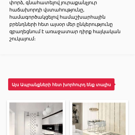
տեխնիկաներ
փորձ, գնահատելով յուրաքանչյուր
հաճախորդի վստահությունը,
համագործակցելով համաշխարհային
Վերամբարձ տեխնիկա
(32)
բրենդների հետ այսօր մեր ընկերությունը
Մեքենաներ
(5)
զբաղեցնում է առաջատար դիրք հայկական
Գործիքներ
(10)
շուկայում։
Շինարարական տեխնիկա
(25)
Բոլորը
Սոսինձներ և քսանյութեր
(4)
Այս Ապրանքների հետ խորհուրդ ենք տալիս
Սոսինձ
(3)
Քսանյութեր
(15)
Լողավազանի պարագաներ