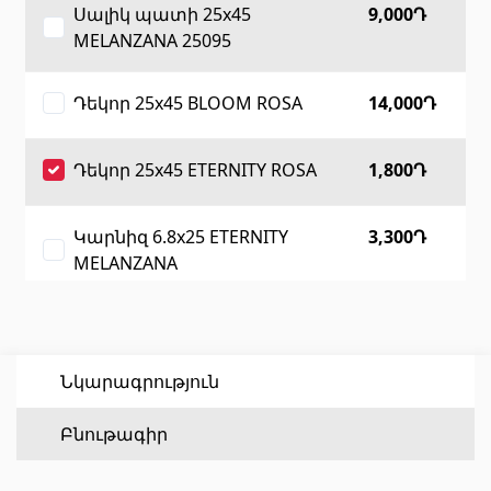
Սալիկ պատի 25x45
9,000Դ
MELANZANA 25095
Հատակի ծածկույթ
(1)
Դեկոր 25x45 BLOOM ROSA
14,000Դ
Լամինատե հատակներ
(38)
Փայտե մանրահատակ
(3)
Դեկոր 25x45 ETERNITY ROSA
1,800Դ
Բամբուկե հատակներ
(3)
Հատակ բնական խցանից
(3)
Կարնիզ 6.8x25 ETERNITY
3,300Դ
Բոլորը
MELANZANA
Պատերի երեսապատում
Կարնիզ 6.5x25 BLOOM
5,000Դ
MELANZANA
Օդափոխվող համակարգեր
Նկարագրություն
(1)
Ֆիբրոցեմենտային սալ
Սալիկ հատակի 31.5x31.5
12,000Դ
(1)
Բնութագիր
VIOLA
Ալյումինե բազմաշերտ թերթեր
(5)