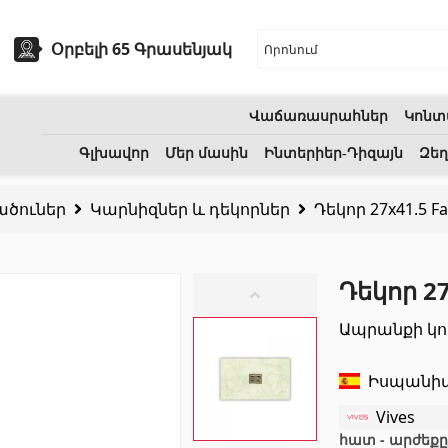
Օրբելի 65 Գրասենյակ
Վաճառասրահներ
Կոնտ
եխնիկա
Բնական քարեր
Գլխավոր
Մեր մասին
Ինտերիեր-Դիզայն
Զեղ
ածուներ
Կարնիզներ և դեկորներ
Դեկոր 27x41.5 F
ոցի լվացարաններ
(7)
Գրանիտ
(34)
Կերամիկական լվացարաններ
(27)
Մարմար
(7)
Դեկոր 27
երսող լոգարաններ
(1)
Տապանաքարեր
(14)
Ապրանքի կո
անի աքսեսուարներ
(53)
Կվարցներ
(6)
Իսպանի
Vives
հատ - արժեքը