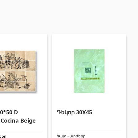
Փայտամած և կաղապարամած
(20)
Բոլորը
0*50 D
Դեկոր 30X45
Cocina Beige
հատ - արժեքը
եքը