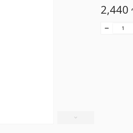
2,440
տաղներ
Գիպս-ստվարաթուղթ 
Կախովի առաստաղներ և պրոֆիլներ
(10)
մասե առաստաղներ
(20)
Գիպսստվարաթղթե սալե
ձակներ և լամպեր
(28)
Պրոֆիլներ
(34)
վազանի պարագաներ
Խողովակներ և թիթեղ