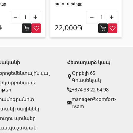
եքը
հատ - արժեքը
֏
22,000֏
սականի
Հետադարձ կապ
բրոցեմենտային սալ
Օրբելի 65
Գրասենյակ
լիկարբոնատե
րթեր
+374 33 22 64 98
րամոգրանիտ
manager@comfort-
rv.am
տակի սալիկներ
յուղու պոմպեր
րևապաշտպան