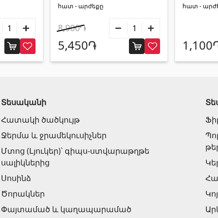
հատ - արժեքը
հատ - արժ
8,900֏
5,450֏
1,100
Տեսականի
Տե
Հատակի ծածկույթ
Ֆի
Ջերմա և ջրամեկուսիչներ
Պո
թե
Մտոց (Լյուկեր)՝ գիպս-ստվարաթղթե
սալիկներից
Կե
Սոսինձ
Հա
Ծորակներ
Կո
Փայտամած և կաղապարամած
Ա