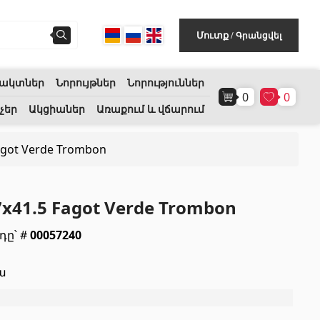
Գրանցվել
Մուտք
/
ակտներ
Նորույթներ
Նորություններ
0
0
Հատակի ծածկույթ
(1)
չեր
Ակցիաներ
Առաքում և վճարում
agot Verde Trombon
Լամինատե հատակներ
(38)
Փայտե մանրահատակ
(3)
x41.5 Fagot Verde Trombon
Բամբուկե հատակներ
(3)
դը՝ #
00057240
Հատակ բնական խցանից
(3)
ա
Բոլորը