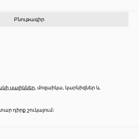
Քառանկյուն մետաղական խողովակներ
(17)
Ալյումինե պրոֆիլներ
(25)
Կլոր մետաղական խողովակներ
(9)
Սալիկի անկյունակներ
(49)
Բնութագիր
Եզրաձողեր
(27)
PVC խողովակներ և կցամասեր
(46)
Այլ տեսականի
կի սալիկներ
, մոզաիկա, կարնիզներ և
Շինարարական նրբատախտակ (ֆաներա)
(4)
ար դիրք շուկայում։
Կղմինդր՝ կերամիկական
(13)
Ռադիատոր
(4)