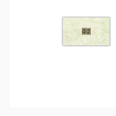
Պատերի երեսապատում
Առաս
Օդափոխվող համակարգեր
(1)
Ֆիբրոցեմենտային սալ
(1)
Պլաստ
Ալյումինե բազմաշերտ թերթեր
(5)
Լուսար
Սոսինձներ և քսանյութեր
(4)
Լողա