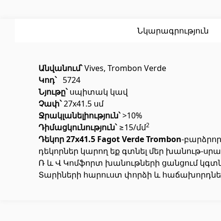
Սոսինձ
(3)
Լողավ
Քսանյութեր
(15)
Լողավ
Նկարագրություն
Անվանում՝
Vives, Trombon Verde
Կոդ՝
5724
Նյութը՝
սպիտակ կավ
Չափ՝
27x41.5 սմ
Ջրակլանելիություն՝
>10%
Պոլիկարբոնատե թերթեր և
Դռներ
2
Դիմացկունություն՝
≥15/մմ
արևապաշտպան ծածկեր
Դեկոր 27x41.5 Fagot Verde Trombon
-բարձրո
դեկորներ կարող եք գտնել մեր խանութ-սրա
Ռ և Վ Կոմֆորտ խանութների ցանցում կգ
Մուտքի
Արևապաշտպան ծածկեր
(4)
Տարիների հարուստ փորձի և հաճախորդներ
Միջսեն
Պոլիկարբոնատե թերթեր
(31)