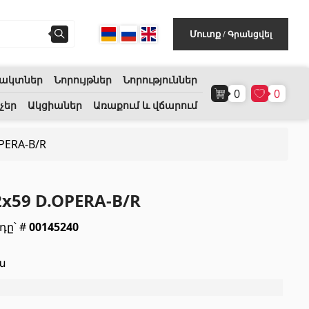
Գրանցվել
Մուտք
/
ակտներ
Նորույթներ
Նորություններ
0
0
Հատակի ծածկույթ
(1)
չեր
Ակցիաներ
Առաքում և վճարում
PERA-B/R
Լամինատե հատակներ
(38)
Փայտե մանրահատակ
(3)
x59 D.OPERA-B/R
Բամբուկե հատակներ
(3)
դը՝ #
00145240
Հատակ բնական խցանից
(3)
ա
Բոլորը