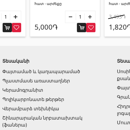
հատ - արժեքը
հատ - արժ
3,493֏
5,000֏
1,820
Տեսականի
Տես
Փայտամած և կաղապարամած
Սոսի
քսան
Պլաստմասե առաստաղներ
Փայ
Կերամոգրանիտ
Գրա
Պոլիկարբոնատե թերթեր
Հիդր
Վերամբարձ տեխնիկա
լոգա
Շինարարական նրբատախտակ
Մուտ
(ֆաներա)