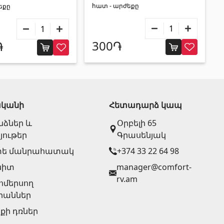
հատ - արժեքը
եքը
300֏
֏
ականի
Հետադարձ կապ
նձներ և
Օրբելի 65
յութեր
Գրասենյակ
տե մանրահատակ
+374 33 22 64 98
նիտ
manager@comfort-
rv.am
ոմերսող
րաններ
քի դռներ