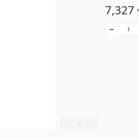
7,327
տաղներ
Գիպս-ստվարաթուղթ 
Կախովի առաստաղներ և պրոֆիլներ
(10)
մասե առաստաղներ
(20)
Գիպսստվարաթղթե սալե
ձակներ և լամպեր
(28)
Պրոֆիլներ
(34)
վազանի պարագաներ
Խողովակներ և թիթեղ