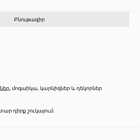
Քառանկյուն մետաղական խողովակներ
(17)
Ալյումինե պրոֆիլներ
(25)
Կլոր մետաղական խողովակներ
(9)
Սալիկի անկյունակներ
(49)
Բնութագիր
Եզրաձողեր
(27)
PVC խողովակներ և կցամասեր
(46)
Այլ տեսականի
ներ
, մոզաիկա, կարնիզներ և դեկորներ
Շինարարական նրբատախտակ (ֆաներա)
(4)
ար դիրք շուկայում։
Կղմինդր՝ կերամիկական
(13)
Ռադիատոր
(4)