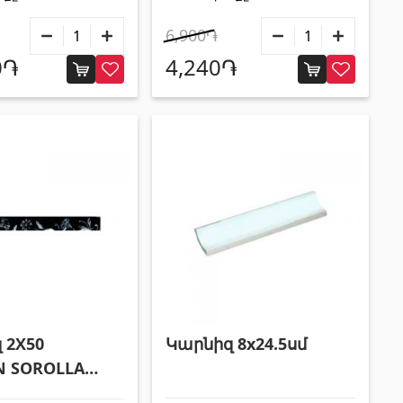
6,900֏
0֏
4,240֏
 2X50
Կարնիզ 8x24.5սմ
 SOROLLA