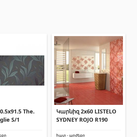
Փայտամած և կաղապարամած
(20)
Բոլորը
0.5x91.5 The.
Կարնիզ 2x60 LISTELO
glie S/1
SYDNEY ROJO R190
եքը
հատ - արժեքը