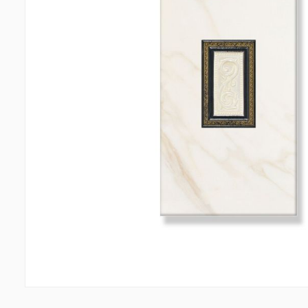
Պատերի երեսապատում
Առաս
Օդափոխվող համակարգեր
(1)
Ֆիբրոցեմենտային սալ
(2)
Պլաստ
Ալյումինե բազմաշերտ թերթեր
(5)
Լուսար
Սոսինձներ և քսանյութեր
(4)
Լողա