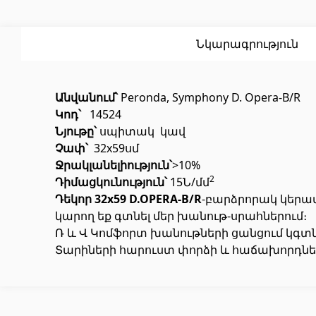
Սոսինձ
(3)
Լողավ
Քսանյութեր
(15)
Լողավ
Նկարագրություն
Անվանում՝
Peronda, Symphony D. Opera-B/R
Կոդ՝
14524
Նյութը՝
սպիտակ կավ
Չափ՝
32x59սմ
Ջ
ր
ակլանելիություն
՝
>10%
Պոլիկարբոնատե թերթեր և
Դռներ
2
Դիմացկունություն՝
15Ն/մմ
արևապաշտպան ծածկեր
Դեկոր 32x59 D.OPERA-B/R
-բարձրորակ կերա
կարող եք գտնել մեր խանութ-սրահներում։
Ռ և Վ Կոմֆորտ խանութների ցանցում կգ
Մուտքի
Արևապաշտպան ծածկեր
(4)
Տարիների հարուստ փորձի և հաճախորդներ
Միջսեն
Պոլիկարբոնատե թերթեր
(31)