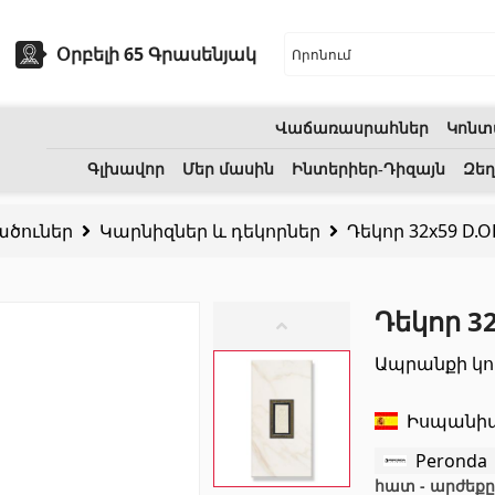
Օրբելի 65 Գրասենյակ
Վաճառասրահներ
Կոնտ
եխնիկա
Բնական քարեր
Գլխավոր
Մեր մասին
Ինտերիեր-Դիզայն
Զեղ
ածուներ
Կարնիզներ և դեկորներ
Դեկոր 32x59 D.O
ոցի լվացարաններ
(7)
Գրանիտ
(34)
Կերամիկական լվացարաններ
(27)
Մարմար
(7)
Դեկոր 32
երսող լոգարաններ
(1)
Տապանաքարեր
(14)
Ապրանքի կո
անի աքսեսուարներ
(53)
Կվարցներ
(6)
Իսպանի
Peronda
հատ - արժեքը