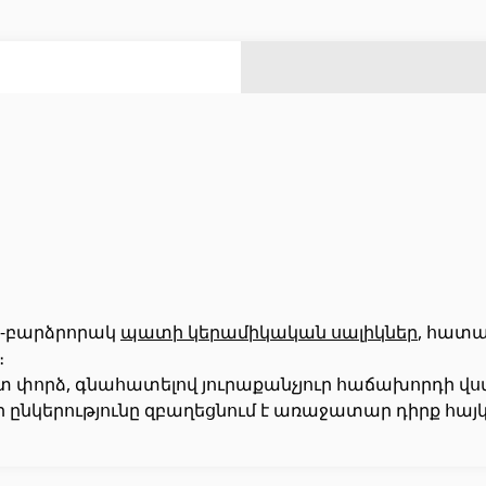
ազանի աստիճաններ
(2)
ազանի համակարգեր
(14)
Լողավազանի ֆիլտրացիոն համակարգեր
(4)
Ցինկապատ թիթեղներ
(4)
Բոլորը
Հովհանոցներ և ճոճեր
-բարձրորակ
պատի կերամիկական սալիկներ
, հատա
։
 դռներ
(1)
Հովանոցներ
(10)
ստ փորձ, գնահատելով յուրաքանչյուր հաճախորդի վ
յակային դռներ
(3)
 ընկերությունը զբաղեցնում է առաջատար դիրք հայկ