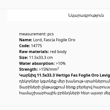
Սոսինձ
(3)
Լողավ
Քսանյութեր
(15)
Լողավ
Նկարագրություն
measurement: pcs
Name:
Lord, Fascia Fogile Oro
Code:
14775
Raw materials:
red body
Size:
11.5x33.3 cm
Պոլիկարբոնատե թերթեր և
Դռներ
Water absorption:
>10%
արևապաշտպան ծածկեր
2
Strength:
>15N/mm
Կարնիզ 11.5x33.3 Vertigo Fas Foglie Oro Levig
դեկորներ կգտնեք մեր խանութ-սրահներում
Մուտքի
Արևապաշտպան ծածկեր
(4)
Տարիների ընթացքում ձեռք բերելով հարու
Միջսեն
համաշխարհային բրենդների հետ այսօր մեր
Պոլիկարբոնատե թերթեր
(31)