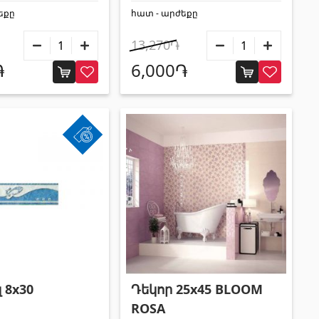
եքը
հատ - արժեքը
13,270֏
֏
6,000֏
Դեկոր 25x45 BLOOM
 8x30
ROSA