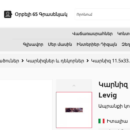
Օրբելի 65 Գրասենյակ
Վաճառասրահներ
Կոնտ
եխնիկա
Բնական քարեր
Գլխավոր
Մեր մասին
Ինտերիեր-Դիզայն
Զեղ
ածուներ
Կարնիզներ և դեկորներ
Կարնիզ 11.5x33.3
ոցի լվացարաններ
(7)
Գրանիտ
(34)
Կերամիկական լվացարաններ
(27)
Մարմար
(7)
Կարնիզ 1
երսող լոգարաններ
(1)
Տապանաքարեր
(14)
Levig
անի աքսեսուարներ
(53)
Կվարցներ
(6)
Ապրանքի կո
Իտալիա