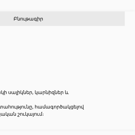
Քառանկյուն մետաղական խողովակներ
(17)
Ալյումինե պրոֆիլներ
(25)
Կլոր մետաղական խողովակներ
(9)
Սալիկի անկյունակներ
(49)
Բնութագիր
Եզրաձողեր
(27)
PVC խողովակներ և կցամասեր
(46)
Այլ տեսականի
կի սալիկներ, կարնիզներ և
Շինարարական նրբատախտակ (ֆաներա)
(4)
ստահությունը, համագործակցելով
Կղմինդր՝ կերամիկական
(13)
ական շուկայում։
Ռադիատոր
(4)