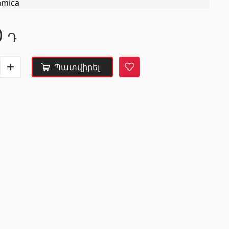
amica
KNAUF
Շինարարական և
սպասարկման
0
Դ
տեխնիկաներ
Մտոց (Լյուկեր)՝ գիպս-ստվարաթղթե սալիկներից
(9)
Վերամբարձ տեխնիկա
(32)
Պատվիրել
ր
(8)
Մեքենաներ
(5)
Գործիքներ
(10)
Ժապավեններ և պտուտակներ
(7)
Շինարարական տեխնիկա
(25)
Բոլորը
ներ
Սալիկների եզրաձողեր