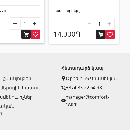
եքը
հատ - արժեքը
14,000֏
Հետադարձ կապ
և քսանյութեր
Օրբելի 65 Գրասենյակ
մերային հատակ
+374 33 22 64 98
ամեկուսիչներ
manager@comfort-
rv.am
ղական
ր