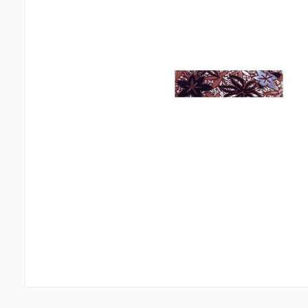
Պատերի երեսապատում
Առաս
Օդափոխվող համակարգեր
(1)
Ֆիբրոցեմենտային սալ
(1)
Պլաստ
Ալյումինե բազմաշերտ թերթեր
(5)
Լուսար
Սոսինձներ և քսանյութեր
(4)
Լողա