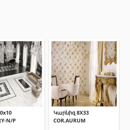
Փայտամած և կաղապարամած
(20)
Բոլորը
0x10
Կարնիզ 8X33
RY-N/P
COR.AURUM