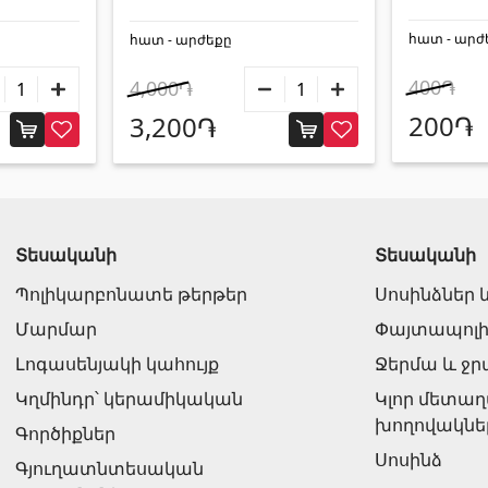
հատ - արժ
հատ - արժեքը
400֏
4,000֏
200֏
3,200֏
Տեսականի
Տեսականի
Պոլիկարբոնատե թերթեր
Սոսինձներ 
Մարմար
Փայտապոլի
Լոգասենյակի կահույք
Ջերմա և ջր
Կղմինդր՝ կերամիկական
Կլոր մետա
խողովակնե
Գործիքներ
Սոսինձ
Գյուղատնտեսական