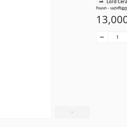
Lord Cer
տաղներ
Գիպս-ստվարաթուղթ 
հատ - արժեքը
13,00
Կախովի առաստաղներ և պրոֆիլներ
(10)
մասե առաստաղներ
(20)
Գիպսստվարաթղթե սալե
ձակներ և լամպեր
(28)
Պրոֆիլներ
(34)
վազանի պարագաներ
Խողովակներ և թիթեղ