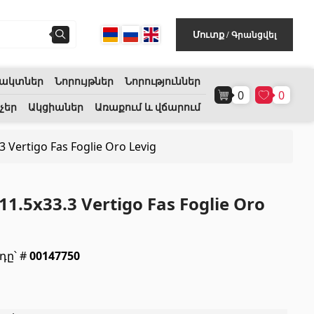
Գրանցվել
Մուտք
/
ակտներ
Նորույթներ
Նորություններ
0
0
Հատակի ծածկույթ
(1)
չեր
Ակցիաներ
Առաքում և վճարում
 Vertigo Fas Foglie Oro Levig
Լամինատե հատակներ
(38)
Փայտե մանրահատակ
(3)
1.5x33.3 Vertigo Fas Foglie Oro
Բամբուկե հատակներ
(3)
Հատակ բնական խցանից
(3)
դը՝ #
00147750
Բոլորը