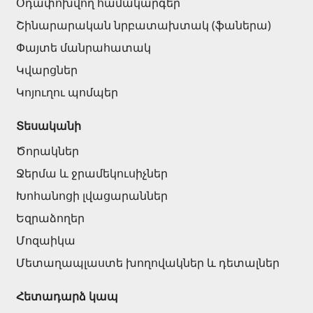
Օդափոխվող համակարգեր
Շինարարական նրբատախտակ (ֆաներա)
Փայտե մանրահատակ
Կվարցներ
Կոյուղու պոմպեր
Տեսականի
Ծորակներ
Ջերմա և ջրամեկուսիչներ
Խոհանոցի լվացարաններ
Եզրաձողեր
Մոզաիկա
Մետաղապլաստե խողովակներ և դետալներ
Հետադարձ կապ