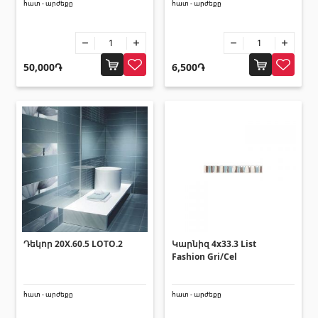
հատ - արժեքը
հատ - արժեքը
Սալիկի անկյունակներ
(49)
Եզրաձողեր
(27)
50,000֏
6,500֏
Պոլիկարբոնատե թերթեր և
արևապաշտպան ծածկեր
Արևապաշտպան ծածկեր
(4)
Պոլիկարբոնատե թերթեր
(31)
Դռներ
Դեկոր 20X.60.5 LOTO.2
Կարնիզ 4x33.3 List
Մուտքի դռներ
(1)
Fashion Gri/Cel
Միջսենյակային դռներ
(3)
հատ - արժեքը
հատ - արժեքը