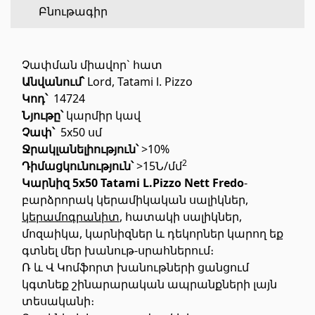
Բնութագիր
Հատակի ծածկույթ
(1)
Չափման միավոր` հատ
Լամինատե հատակներ
(38)
Անվանում՝
Lord, Tatami l. Pizzo
Փայտե մանրահատակ
(3)
Կոդ՝
14724
Նյութը՝
կարմիր կավ
Բամբուկե հատակներ
(3)
Չափ՝
5x50 սմ
Հատակ բնական խցանից
(3)
Ջրակլանելիություն՝
>10%
Բոլորը
2
Դիմացկունություն՝
>15Ն/մմ
Կարնիզ 5x50 Tatami L.Pizzo Nett Fredo
-
բարձրորակ կերամիկական սալիկներ,
Պատերի երեսապատում
կերամոգրանիտ
, հատակի սալիկներ,
մոզաիկա, կարնիզներ և դեկորներ կարող եք
Օդափոխվող համակարգեր
(1)
գտնել մեր խանութ-սրահներում։
Ֆիբրոցեմենտային սալ
(2)
Ռ և Վ Կոմֆորտ խանութների ցանցում
կգտնեք շինարարական ապրանքների լայն
Ալյումինե բազմաշերտ թերթեր
(5)
տեսականի։