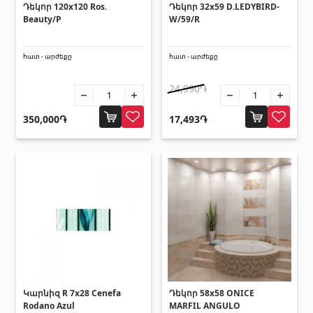
տեխնիկաներ
Դեկոր 120x120 Ros.
Դեկոր 32x59 D.LEDYBIRD-
Beauty/P
W/59/R
Վերամբարձ տեխնիկա
(32)
հատ - արժեքը
հատ - արժեքը
Մեքենաներ
(5)
Գործիքներ
(10)
24,990֏
Շինարարական տեխնիկա
(25)
350,000֏
17,493֏
Բոլորը
Սոսինձներ և քսանյութեր
(4)
Սոսինձ
(3)
Քսանյութեր
(15)
Լողավազանի պարագաներ
Կարնիզ R 7x28 Cenefa
Դեկոր 58x58 ONICE
Rodano Azul
MARFIL ANGULO