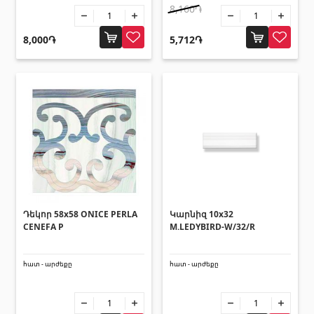
Հովհանոցներ և ճոճեր
8,160֏
8,000֏
5,712֏
Հովանոցներ
(10)
Այլ տեսականի
Շինարարական նրբատախտակ (ֆաներա)
(4)
Կղմինդր՝ կերամիկական
(13)
Ռադիատոր
(4)
Փայտամած և կաղապարամած
(20)
Դեկոր 58x58 ONICE PERLA
Կարնիզ 10x32
Բոլորը
CENEFA P
M.LEDYBIRD-W/32/R
հատ - արժեքը
հատ - արժեքը