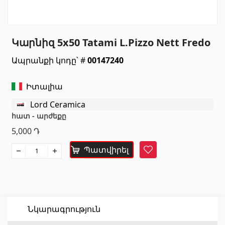
Սանտեխնիկա
Կարնիզ 5x50 Tatami L.Pizzo Nett Fredo
Խոհանոցի լվացարաններ
(7)
Ապրանքի կոդը՝ #
00147240
Կերամիկական լվացարաններ
(27)
Հիդրոմերսող լոգարաններ
(1)
Իտալիա
Լոգարանի աքսեսուարներ
(53)
Lord Ceramica
Բոլորը
հատ - արժեքը
5,000
Դ
Բնական քարեր
Պատվիրել
Հավանել
Գրանիտ
(34)
Մարմար
(7)
Տապանաքարեր
(14)
Նկարագրություն
Կվարցներ
(6)