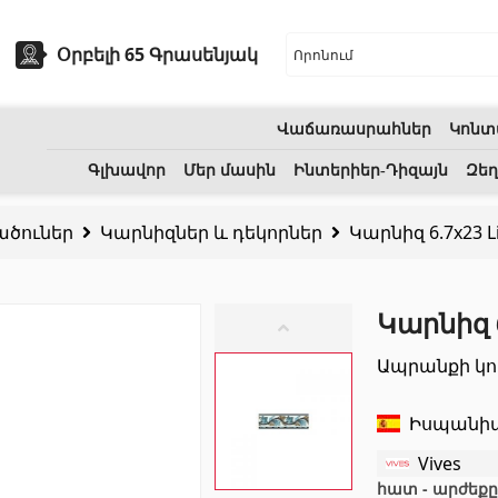
Օրբելի 65 Գրասենյակ
Վաճառասրահներ
Կոնտ
եխնիկա
Բնական քարեր
Գլխավոր
Մեր մասին
Ինտերիեր-Դիզայն
Զեղ
ածուներ
Կարնիզներ և դեկորներ
Կարնիզ 6.7x23 Li
ոցի լվացարաններ
(7)
Գրանիտ
(34)
Կերամիկական լվացարաններ
(27)
Մարմար
(7)
Կարնիզ 6
երսող լոգարաններ
(1)
Տապանաքարեր
(14)
Ապրանքի կո
անի աքսեսուարներ
(53)
Կվարցներ
(6)
Իսպանի
Vives
հատ - արժեքը