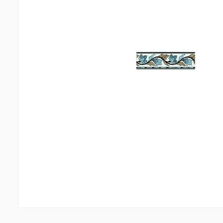
Պատերի երեսապատում
Առաս
Օդափոխվող համակարգեր
(1)
Ֆիբրոցեմենտային սալ
(1)
Պլաստ
Ալյումինե բազմաշերտ թերթեր
(5)
Լուսար
Սոսինձներ և քսանյութեր
(4)
Լողա