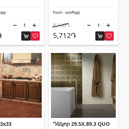
եքը
հատ - արժեքը
8,160֏
֏
5,712֏
3x33
Դեկոր 29.5X.89.3 QUO