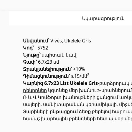
Սոսինձ
(3)
Լողավ
Քսանյութեր
(15)
Լողավ
Նկարագրություն
Անվանում՝
Vives, Ukelele Gris
Կոդ՝
5752
Նյութը՝
սպիտակ կավ
Չափ՝
6.7x23 սմ
Ջրակլանելիություն՝
>10%
Պոլիկարբոնատե թերթեր և
Դռներ
2
Դիմացկունություն՝
≥15/մմ
արևապաշտպան ծածկեր
Կարնիզ 6.7x23 List Ukelele Gris
-բարձրորակ 
դեկորներ
կգտնեք մեր խանութ-սրահներում
Ռ և Վ Կոմֆորտ խանութների ցանցում առ
Մուտքի
Արևապաշտպան ծածկեր
(4)
սալերի, սանիտարական կերամիկայի, միջսե
Միջսեն
Տարիների ընթացքում ձեռք բերելով հարու
Պոլիկարբոնատե թերթեր
(31)
համաշխարհային բրենդների հետ այսօր մեր