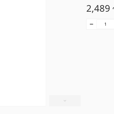
2,489
տաղներ
Գիպս-ստվարաթուղթ 
Կախովի առաստաղներ և պրոֆիլներ
(10)
մասե առաստաղներ
(20)
Գիպսստվարաթղթե սալե
ձակներ և լամպեր
(28)
Պրոֆիլներ
(34)
վազանի պարագաներ
Խողովակներ և թիթեղ