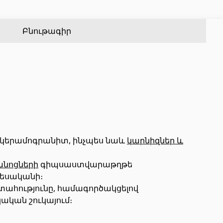
Քառանկյուն մետաղական խողովակներ
(17)
Ալյումինե պրոֆիլներ
(25)
Կլոր մետաղական խողովակներ
(9)
Սալիկի անկյունակներ
(49)
Բնութագիր
Եզրաձողեր
(27)
PVC խողովակներ և կցամասեր
(46)
Այլ տեսականի
 կերամոգրանիտ, ինչպես նաև
կարնիզներ և
անոցների
գիպսաստվարաթղթե
Շինարարական նրբատախտակ (ֆաներա)
(4)
տեսականի։
Կղմինդր՝ կերամիկական
(13)
ստահությունը, համագործակցելով
ական շուկայում։
Ռադիատոր
(4)