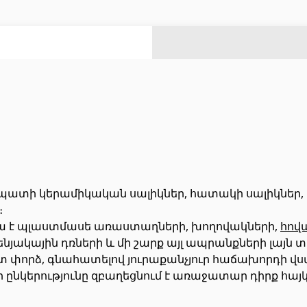
ազանի աստիճաններ
(2)
ազանի համակարգեր
(14)
Լողավազանի ֆիլտրացիոն համակարգեր
(4)
Ցինկապատ թիթեղներ
(4)
Բոլորը
Հովհանոցներ և ճոճեր
պատի կերամիկական սալիկներ, հատակի սալիկներ,
։
կա է պլաստմասե առաստաղների, խողովակների,
հով
 դռներ
(1)
Հովանոցներ
(10)
նյակային դռների և մի շարք այլ ապրանքների լայն 
յակային դռներ
(3)
ստ փորձ, գնահատելով յուրաքանչյուր հաճախորդի վ
 ընկերությունը զբաղեցնում է առաջատար դիրք հայկ