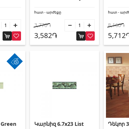
Negro
հատ - արժեքը
հատ - արժ
3,770֏
8,160֏
3,582֏
5,712
Կարնիզ 6.7x23 List
Դեկոր 3
 Green