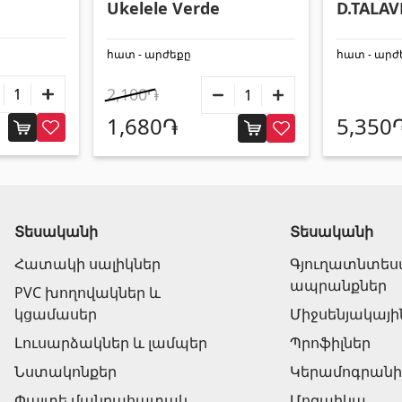
Ukelele Verde
D.TALAV
հատ - արժեքը
հատ - արժ
2,100֏
1,680֏
5,350
Տեսականի
Տեսականի
Հատակի սալիկներ
Գյուղատնտե
ապրանքներ
PVC խողովակներ և
կցամասեր
Միջսենյակայի
Լուսարձակներ և լամպեր
Պրոֆիլներ
Նստակոնքեր
Կերամոգրան
Փայտե մանրահատակ
Մոզաիկա