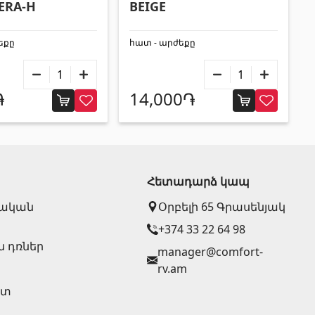
ERA-H
BEIGE
եքը
հատ - արժեքը
֏
14,000֏
Հետադարձ կապ
սական
Օրբելի 65 Գրասենյակ
+374 33 22 64 98
ն դռներ
manager@comfort-
rv.am
իտ