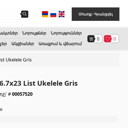
Գրանցվել
Մուտք
/
ակտներ
Նորույթներ
Նորություններ
0
0
Հատակի ծածկույթ
(1)
չեր
Ակցիաներ
Առաքում և վճարում
st Ukelele Gris
Լամինատե հատակներ
(38)
Փայտե մանրահատակ
(3)
.7x23 List Ukelele Gris
Բամբուկե հատակներ
(3)
դը՝ #
00057520
Հատակ բնական խցանից
(3)
ա
Բոլորը