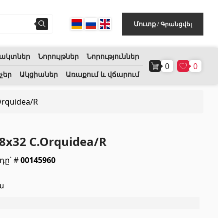
Գրանցվել
Մուտք
/
ակտներ
Նորույթներ
Նորություններ
0
0
Հատակի ծածկույթ
(1)
չեր
Ակցիաներ
Առաքում և վճարում
rquidea/R
Լամինատե հատակներ
(38)
Փայտե մանրահատակ
(3)
8x32 C.Orquidea/R
Բամբուկե հատակներ
(3)
դը՝ #
00145960
Հատակ բնական խցանից
(3)
ա
Բոլորը