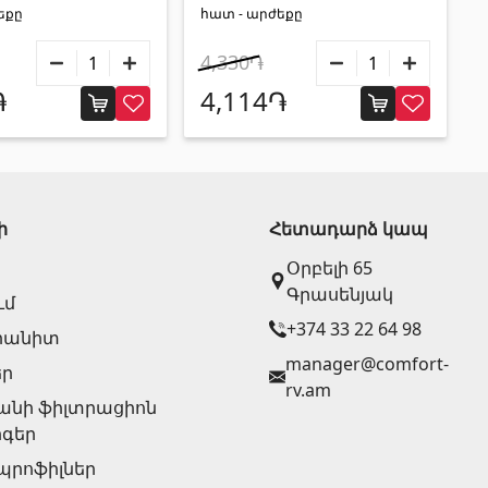
եքը
հատ - արժեքը
4,330֏
֏
4,114֏
ի
Հետադարձ կապ
Օրբելի 65
Գրասենյակ
ւմ
+374 33 22 64 98
րանիտ
manager@comfort-
եր
rv.am
անի ֆիլտրացիոն
գեր
 պրոֆիլներ