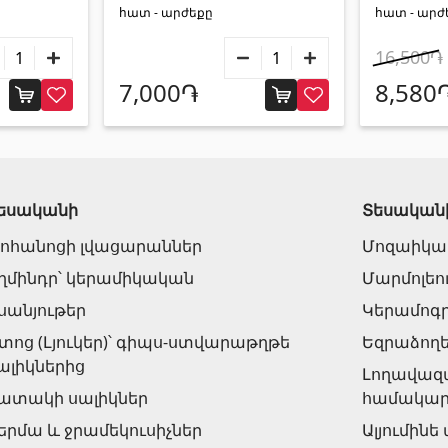
հատ - արժեքը
հատ - արժ
16,500֏
7,000֏
8,580
եսականի
Տեսական
ոհանոցի լվացարաններ
Մոզաիկա
ղմինդր՝ կերամիկական
Մարմոլեո
սանյութեր
Կերամոգ
տոց (Լյուկեր)՝ գիպս-ստվարաթղթե
Եզրաձող
ալիկներից
Լողավազ
ատակի սալիկներ
համակար
երմա և ջրամեկուսիչներ
Ալյումինե