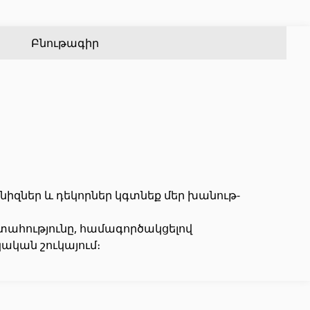
Քառանկյուն մետաղական խողովակներ
(17)
Ալյումինե պրոֆիլներ
(25)
Կլոր մետաղական խողովակներ
(9)
Սալիկի անկյունակներ
(49)
Բնութագիր
Եզրաձողեր
(27)
PVC խողովակներ և կցամասեր
(46)
Այլ տեսականի
նիզներ և դեկորներ կգտնեք մեր խանութ-
ստահությունը, համագործակցելով
Շինարարական նրբատախտակ (ֆաներա)
(4)
ական շուկայում։
Կղմինդր՝ կերամիկական
(13)
Ռադիատոր
(4)