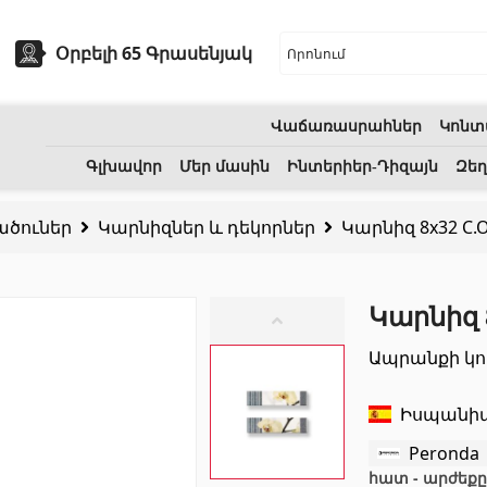
Օրբելի 65 Գրասենյակ
Վաճառասրահներ
Կոնտ
եխնիկա
Բնական քարեր
Գլխավոր
Մեր մասին
Ինտերիեր-Դիզայն
Զեղ
ածուներ
Կարնիզներ և դեկորներ
Կարնիզ 8x32 C.O
ոցի լվացարաններ
(7)
Գրանիտ
(34)
Կերամիկական լվացարաններ
(27)
Մարմար
(7)
Կարնիզ 
երսող լոգարաններ
(1)
Տապանաքարեր
(14)
Ապրանքի կո
անի աքսեսուարներ
(53)
Կվարցներ
(6)
Իսպանի
Peronda
հատ - արժեքը