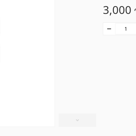
3,000
տաղներ
Գիպս-ստվարաթուղթ 
Կախովի առաստաղներ և պրոֆիլներ
(10)
մասե առաստաղներ
(20)
Գիպսստվարաթղթե սալե
ձակներ և լամպեր
(28)
Պրոֆիլներ
(34)
վազանի պարագաներ
Խողովակներ և թիթեղ