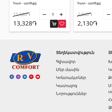
հատ - արժեքը
հատ - արժեքը
15,680֏
2,660֏
13,328֏
2,130֏
Տեղեկատվություն
Տ
Գլխավոր
Խ
Մեր մասին
Կ
Կոնտակտներ
Ք
Կատալոգ
Մ
ս
Նորություններ
Հ
Ջ