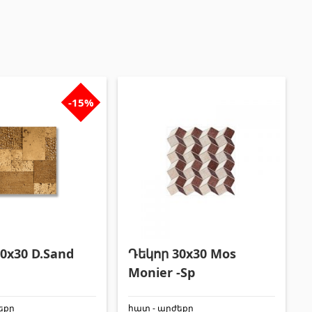
Փայտամած և կաղապարամած
(20)
Բոլորը
-15%
0x30 D.Sand
Դեկոր 30x30 Mos
Monier -Sp
եքը
հատ - արժեքը