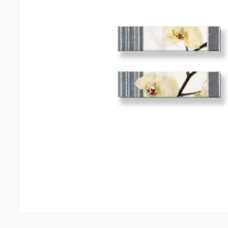
Պատերի երեսապատում
Առաս
Օդափոխվող համակարգեր
(1)
Ֆիբրոցեմենտային սալ
(1)
Պլաստ
Ալյումինե բազմաշերտ թերթեր
(5)
Լուսար
Սոսինձներ և քսանյութեր
(4)
Լողա