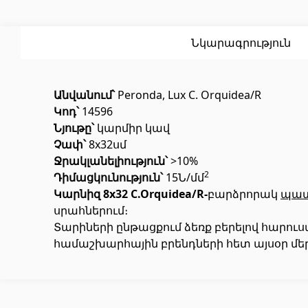
Սոսինձ
(3)
Լողավ
Քսանյութեր
(15)
Լողավ
Նկարագրություն
Անվանում՝
Peronda, Lux C. Orquidea/R
Կոդ՝
14596
Նյութը՝
կարմիր կավ
Չափ՝
8x32սմ
Ջ
ր
ակլանելիություն
՝
>10%
Պոլիկարբոնատե թերթեր և
Դռներ
2
Դիմացկունություն՝
15Ն/մմ
արևապաշտպան ծածկեր
Կարնիզ 8x32 C.Orquidea/R-
բարձրորակ
պատ
սրահներում։
Տարիների ընթացքում ձեռք բերելով հարու
Մուտքի
Արևապաշտպան ծածկեր
(4)
համաշխարհային բրենդների հետ այսօր մեր
Միջսեն
Պոլիկարբոնատե թերթեր
(31)