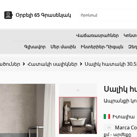
Օրբելի 65 Գրասենյակ
Վաճառասրահներ
Կոնտ
եխնիկա
Բնական քարեր
Գլխավոր
Մեր մասին
Ինտերիեր-Դիզայն
Զեղ
ածուներ
Հատակի սալիկներ
Սալիկ հատակի 30.5x30
ոցի լվացարաններ
(7)
Գրանիտ
(34)
Կերամիկական լվացարաններ
(27)
Մարմար
(7)
Սալիկ հա
երսող լոգարաններ
(1)
Տապանաքարեր
(14)
Ապրանքի կո
անի աքսեսուարներ
(53)
Կվարցներ
(6)
Իտալիա
Marca Co
քմ - արժեքը