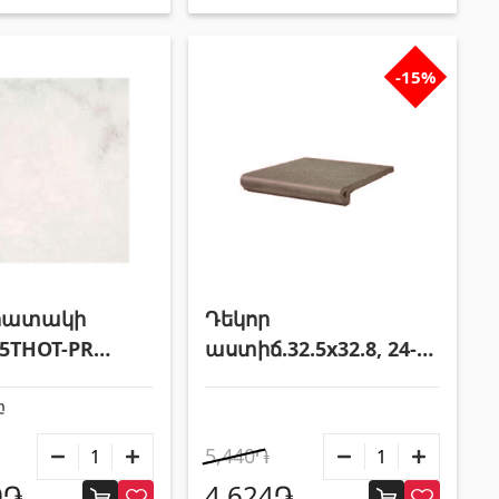
-15%
 հատակի
Դեկոր
.5THOT-PR
աստիճ.32.5x32.8, 24-
O
33 Valle Roncal 903067
ը
5,440֏
0֏
4,624֏