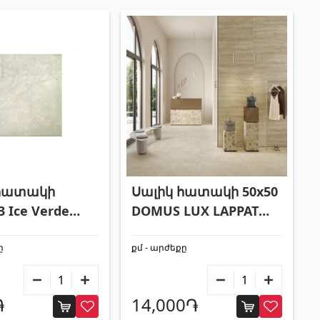
Փայտամած և կաղապարամած
(20)
Բոլորը
 հատակի
Սալիկ հատակի 50x50
3 Ice Verde
DOMUS LUX LAPPATO
SQ
ը
քմ - արժեքը
֏
14,000֏