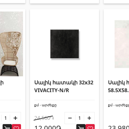
ի
Սալիկ հատակի 32x32
Սալիկ
VIVACITY-N/R
58.5X58
BLANC
քմ - արժեքը
քմ - արժեք
24,560֏
12,000֏
23,98