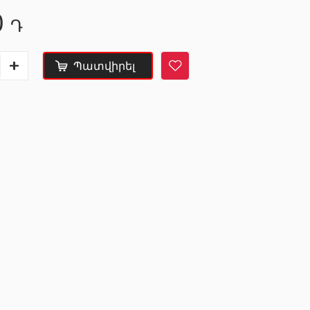
0
KNAUF
Շինարարական և
Դ
սպասարկման
տեխնիկաներ
Պատվիրել
Մտոց (Լյուկեր)՝ գիպս-ստվարաթղթե սալիկներից
(9)
Վերամբարձ տեխնիկա
(32)
ր
(8)
Մեքենաներ
(5)
Գործիքներ
(10)
Ժապավեններ և պտուտակներ
(7)
Շինարարական տեխնիկա
(25)
Բոլորը
ներ
Սալիկների եզրաձողեր