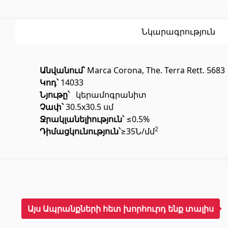
Սոսինձ
(3)
Լողավ
Քսանյութեր
(15)
Լողավ
Նկարագրություն
Անվանում՝
Marca Corona, The. Terra Rett. 5683
Կոդ՝
14033
Նյութը՝
կերամոգրանիտ
Չափ՝
30.5x30.5 սմ
Ջ
ր
ակլանելիություն
՝
≤0.5%
Պոլիկարբոնատե թերթեր և
Դռներ
2
Դիմացկունություն՝
≥35Ն/մմ
արևապաշտպան ծածկեր
Մուտքի
Արևապաշտպան ծածկեր
(4)
Միջսեն
Պոլիկարբոնատե թերթեր
(31)
Այս Ապրանքների հետ խորհուրդ ենք տալիս