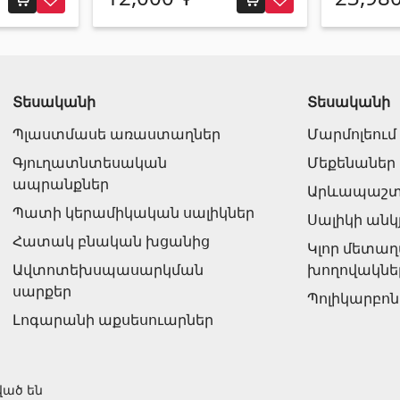
Տեսականի
Տեսականի
Պլաստմասե առաստաղներ
Մարմոլեում
Գյուղատնտեսական
Մեքենաներ
ապրանքներ
Արևապաշտ
Պատի կերամիկական սալիկներ
Սալիկի անկ
Հատակ բնական խցանից
Կլոր մետա
Ավտոտեխսպասարկման
խողովակնե
սարքեր
Պոլիկարբո
Լոգարանի աքսեսուարներ
ված են