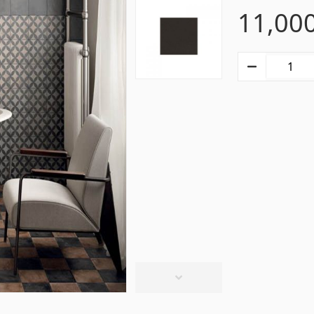
11,00
տաղներ
Գիպս-ստվարաթուղթ 
Կախովի առաստաղներ և պրոֆիլներ
(10)
մասե առաստաղներ
(20)
Գիպսստվարաթղթե սալե
ձակներ և լամպեր
(28)
Պրոֆիլներ
(34)
վազանի պարագաներ
Խողովակներ և թիթեղ