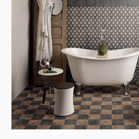
Պատերի երեսապատում
Առաս
Օդափոխվող համակարգեր
(1)
Ֆիբրոցեմենտային սալ
(2)
Պլաստ
Ալյումինե բազմաշերտ թերթեր
(5)
Լուսար
Սոսինձներ և քսանյութեր
(4)
Լողա