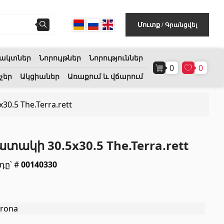
Գրանցվել
Մուտք
/
ակտներ
Նորույթներ
Նորություններ
0
0
Հատակի ծածկույթ
(1)
չեր
Ակցիաներ
Առաքում և վճարում
.5 The.Terra.rett
Լամինատե հատակներ
(38)
Փայտե մանրահատակ
(3)
տակի 30.5x30.5 The.Terra.rett
Բամբուկե հատակներ
(3)
դը՝ #
00140330
Հատակ բնական խցանից
(3)
Բոլորը
rona