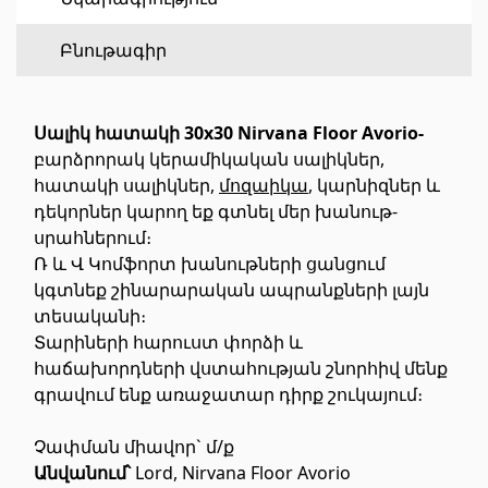
Հատակի ծածկույթ
(1)
Բնութագիր
Լամինատե հատակներ
(38)
Սալիկ հատակի 30x30 Nirvana Floor Avorio-
Փայտե մանրահատակ
(3)
բարձրորակ կերամիկական սալիկներ,
Բամբուկե հատակներ
(3)
հատակի սալիկներ,
մոզաիկա
, կարնիզներ և
դեկորներ կարող եք գտնել մեր խանութ-
Հատակ բնական խցանից
(3)
սրահներում։
Բոլորը
Ռ և Վ Կոմֆորտ խանութների ցանցում
կգտնեք շինարարական ապրանքների լայն
Պատերի երեսապատում
տեսականի։
Տարիների հարուստ փորձի և
հաճախորդների վստահության շնորհիվ մենք
Օդափոխվող համակարգեր
(1)
գրավում ենք առաջատար դիրք շուկայում։
Ֆիբրոցեմենտային սալ
(1)
Ալյումինե բազմաշերտ թերթեր
(5)
Չափման միավոր` մ/ք
Անվանում՝
Lord, Nirvana Floor Avorio