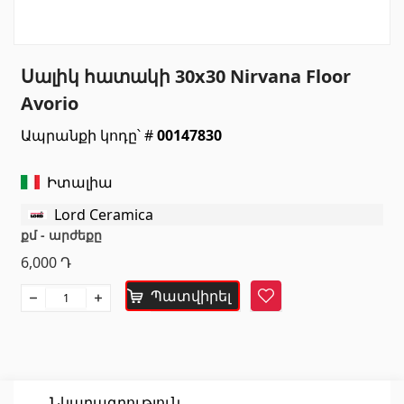
Սանտեխնիկա
Սալիկ հատակի 30x30 Nirvana Floor
Խոհանոցի լվացարաններ
(7)
Avorio
Կերամիկական լվացարաններ
(27)
Ապրանքի կոդը՝ #
00147830
Հիդրոմերսող լոգարաններ
(1)
Լոգարանի աքսեսուարներ
(53)
Իտալիա
Բոլորը
Lord Ceramica
քմ - արժեքը
Բնական քարեր
6,000
Դ
Պատվիրել
Գրանիտ
Հավանել
(34)
Մարմար
(7)
Տապանաքարեր
(14)
Կվարցներ
(6)
Նկարագրություն