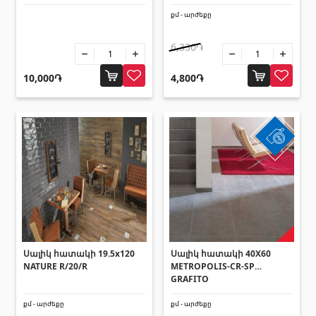
Հովհանոցներ և ճոճեր
քմ - արժեքը
6,330֏
Հովանոցներ
(10)
10,000֏
4,800֏
Այլ տեսականի
Շինարարական նրբատախտակ (ֆաներա)
(4)
Կղմինդր՝ կերամիկական
(13)
Ռադիատոր
(4)
Փայտամած և կաղապարամած
(20)
Բոլորը
Սալիկ հատակի 19.5x120
Սալիկ հատակի 40X60
NATURE R/20/R
METROPOLIS-CR-SP
GRAFITO
քմ - արժեքը
քմ - արժեքը