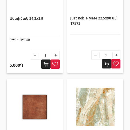
տեխնիկաներ
Վերամբարձ տեխնիկա
(32)
Just Roble Mate 22.5x90 սմ
Աստիճան 34.3x3.9
17573
Մեքենաներ
(5)
Գործիքներ
(10)
հատ - արժեքը
Շինարարական տեխնիկա
(25)
Բոլորը
5,000֏
Սոսինձներ և քսանյութեր
(4)
Սոսինձ
(3)
Քսանյութեր
(15)
Լողավազանի պարագաներ