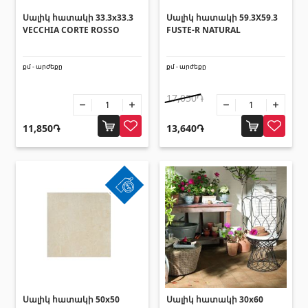
Լողավազանի աստիճաններ
(2)
Սալիկ հատակի 33.3x33.3
Սալիկ հատակի 59.3X59.3
Լողավազանի համակարգեր
(14)
VECCHIA CORTE ROSSO
FUSTE-R NATURAL
Լողավազանի ֆիլտրացիոն համակարգեր
(4)
քմ - արժեքը
քմ - արժեքը
Խողովակներ և թիթեղներ
17,050֏
11,850֏
13,640֏
Քառանկյուն մետաղական խողովակներ
(17)
Կլոր մետաղական խողովակներ
(9)
Ցինկապատ թիթեղներ
(4)
PVC խողովակներ և կցամասեր
(46)
Բոլորը
Սալիկների եզրաձողեր
Սալիկ հատակի 50x50
Սալիկ հատակի 30x60
Ալյումինե պրոֆիլներ
(25)