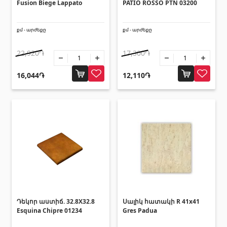
Fusion Biege Lappato
PATIO ROSSO PTN 03200
Սալիկի անկյունակներ
(49)
Եզրաձողեր
(27)
քմ - արժեքը
քմ - արժեքը
22,920֏
17,300֏
Պոլիկարբոնատե թերթեր և
արևապաշտպան ծածկեր
16,044֏
12,110֏
Արևապաշտպան ծածկեր
(4)
Պոլիկարբոնատե թերթեր
(31)
Դռներ
Մուտքի դռներ
(1)
Միջսենյակային դռներ
(3)
Դեկոր աստիճ. 32.8X32.8
Սալիկ հատակի R 41x41
Esquina Chipre 01234
Gres Padua