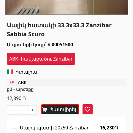
Սանտեխնիկա
Սալիկ հատակի 33.3x33.3 Zanzibar
Խոհանոցի լվացարաններ
(7)
Sabbia Scuro
Կերամիկական լվացարաններ
(27)
Ապրանքի կոդը՝ #
00051500
Հիդրոմերսող լոգարաններ
(1)
Լոգարանի աքսեսուարներ
(53)
ABK- հավաքածու Zanzibar
Բոլորը
Իտալիա
Բնական քարեր
ABK
քմ - արժեքը
12,890
Դ
Գրանիտ
(34)
Մարմար
Պատվիրել
(7)
Հավանել
Տապանաքարեր
(14)
Կվարցներ
(6)
Սալիկ պատի 20x50 Zanzibar
16,230Դ