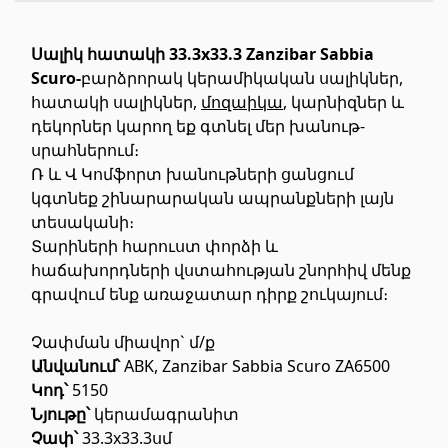
Առաստաղներ
Սալիկ հատակի 33.3x33.3 Zanzibar Sabbia
Scuro-
բարձրորակ կերամիկական սալիկներ,
Կախովի առաստաղներ և պրոֆիլներ
(10)
հատակի սալիկներ,
մոզաիկա
, կարնիզներ և
Պլաստմասե առաստաղներ
(20)
դեկորներ կարող եք գտնել մեր խանութ-
Լուսարձակներ և լամպեր
(28)
սրահներում։
Ռ և Վ Կոմֆորտ խանութների ցանցում
կգտնեք շինարարական ապրանքների լայն
Գիպս-ստվարաթուղթ KNAUF
տեսականի։
Տարիների հարուստ փորձի և
հաճախորդների վստահության շնորհիվ մենք
Մտոց (Լյուկեր)՝ գիպս-ստվարաթղթե սալիկներից
(9)
գրավում ենք առաջատար դիրք շուկայում։
Գիպսստվարաթղթե սալեր
(8)
Պրոֆիլներ
(34)
Չափման միավոր` մ/ք
Ժապավեններ և պտուտակներ
(7)
Անվանում՝
ABK, Zanzibar Sabbia Scuro ZA6500
Կոդ՝
5150
Նյութը՝
կերամագրանիտ
Շինարարական և սպասարկման
Չափ՝
33.3x33.3սմ