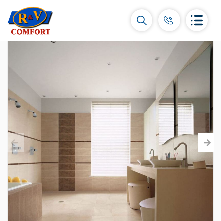
Կերամիկական սալիկներ և
հավաքածուներ
Պատի կերամիկական սալիկներ
(292)
Կարնիզներ և դեկորներ
(450)
Հատակի սալիկներ
(392)
Կերամոգրանիտ
(92)
Բոլորը