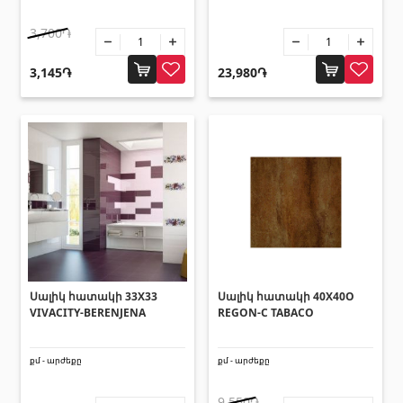
Հովհանոցներ և ճոճեր
3,700֏
Հովանոցներ
(10)
3,145֏
23,980֏
Այլ տեսականի
Շինարարական նրբատախտակ (ֆաներա)
(4)
Կղմինդր՝ կերամիկական
(13)
Ռադիատոր
(4)
Փայտամած և կաղապարամած
(20)
Բոլորը
Սալիկ հատակի 33X33
Սալիկ հատակի 40X40O
VIVACITY-BERENJENA
REGON-C TABACO
քմ - արժեքը
քմ - արժեքը
9,550֏