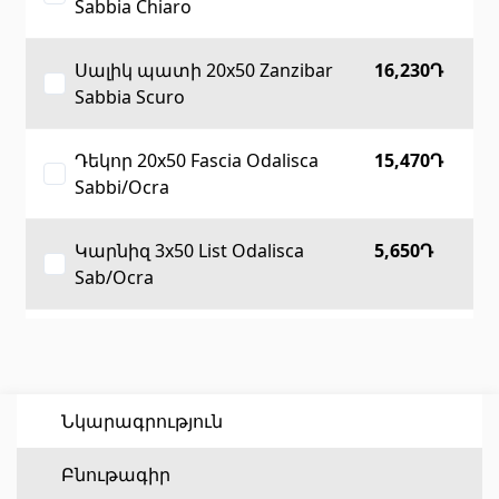
Sabbia Chiaro
Հատակի ծածկույթ
(1)
Սալիկ պատի 20x50 Zanzibar
16,230Դ
Sabbia Scuro
Լամինատե հատակներ
(38)
Փայտե մանրահատակ
(3)
Դեկոր 20x50 Fascia Odalisca
15,470Դ
Բամբուկե հատակներ
(3)
Sabbi/Ocra
Հատակ բնական խցանից
(3)
Կարնիզ 3x50 List Odalisca
5,650Դ
Բոլորը
Sab/Ocra
Պատերի երեսապատում
Սալիկ հատակի 33.3x33.3
12,890Դ
Zanzibar Sabbia Scuro
Օդափոխվող համակարգեր
(1)
Ֆիբրոցեմենտային սալ
Նկարագրություն
(2)
Ալյումինե բազմաշերտ թերթեր
(5)
Բնութագիր