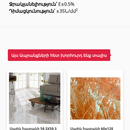
տեխնիկաներ
Ջրակլանելիություն՝
E≤0.5%
2
Դիմացկունություն՝
≥35Ն/մմ
Վերամբարձ տեխնիկա
(32)
Մեքենաներ
(5)
Գործիքներ
(10)
Շինարարական տեխնիկա
(25)
Բոլորը
Այս Ապրանքների հետ խորհուրդ ենք տալիս
Սոսինձներ և քսանյութեր
(4)
Սոսինձ
(3)
Քսանյութեր
(15)
Լողավազանի պարագաներ
Սալիկ հատակի 59.3X59.3
Սալիկ հատակի 60x120