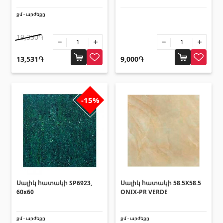
Սալիկի անկյունակներ
(49)
քմ - արժեքը
Եզրաձողեր
(27)
19,330֏
Պոլիկարբոնատե թերթեր և
13,531֏
9,000֏
արևապաշտպան ծածկեր
-15%
Արևապաշտպան ծածկեր
(4)
Պոլիկարբոնատե թերթեր
(31)
Դռներ
Մուտքի դռներ
(1)
Սալիկ հատակի SP6923,
Սալիկ հատակի 58.5X58.5
60x60
ONIX-PR VERDE
Միջսենյակային դռներ
(3)
քմ - արժեքը
քմ - արժեքը