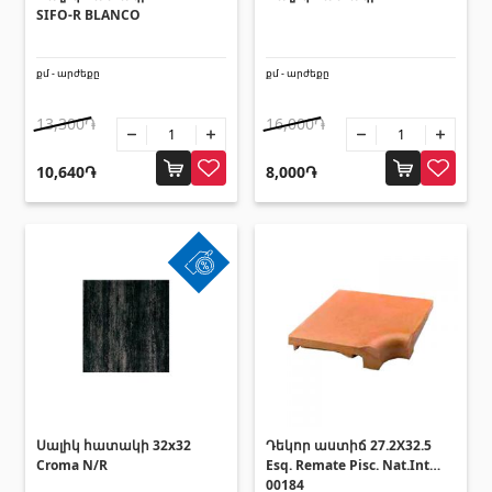
Լողավազանի աստիճաններ
(2)
SIFO-R BLANCO
Լողավազանի համակարգեր
(14)
քմ - արժեքը
քմ - արժեքը
Լողավազանի ֆիլտրացիոն համակարգեր
(4)
13,300֏
16,000֏
Խողովակներ և թիթեղներ
10,640֏
8,000֏
Քառանկյուն մետաղական խողովակներ
(17)
Կլոր մետաղական խողովակներ
(9)
Ցինկապատ թիթեղներ
(4)
PVC խողովակներ և կցամասեր
(46)
Բոլորը
Սալիկների եզրաձողեր
Սալիկ հատակի 32x32
Դեկոր աստիճ 27.2X32.5
Croma N/R
Esq. Remate Pisc. Nat.Int
Ալյումինե պրոֆիլներ
00184
(25)