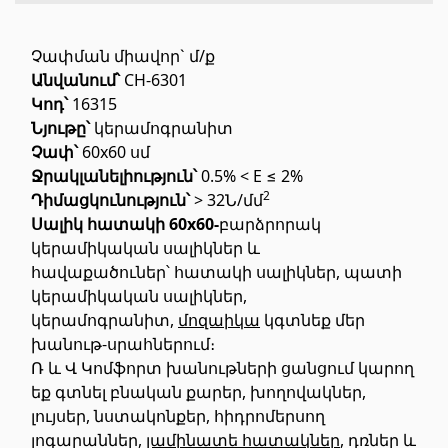
Հատակի ծածկույթ
(1)
Չափման միավոր` մ/ք
Անվանում՝
CH-6301
Կոդ՝
16315
Լամինատե հատակներ
(38)
Նյութը՝
կերամոգրանիտ
Փայտե մանրահատակ
(3)
Չափ՝
60x60 սմ
Բամբուկե հատակներ
(3)
Ջրակլանելիություն՝
0.5% < E ≤ 2%
Հատակ բնական խցանից
(3)
2
Դիմացկունություն՝
> 32Ն/մմ
Սալիկ հատակի 60x60-
բարձրորակ
Բոլորը
կերամիկական սալիկներ և
հավաքածուներ՝ հատակի սալիկներ, պատի
Պատերի երեսապատում
կերամիկական սալիկներ,
կերամոգրանիտ,
մոզաիկա
կգտնեք մեր
խանութ-սրահներում։
Օդափոխվող համակարգեր
(1)
Ռ և Վ Կոմֆորտ խանութների ցանցում կարող
Ֆիբրոցեմենտային սալ
(2)
եք գտնել բնական քարեր, խողովակներ,
Ալյումինե բազմաշերտ թերթեր
(5)
լույսեր, նստակոնքեր, հիդրոմերսող
լոգարաններ,
լամինատե հատակներ
, դռներ և