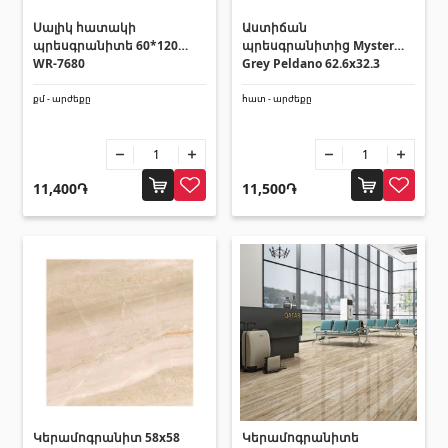
Հովհանոցներ և ճոճեր
Սալիկ հատակի
Աստիճան
պրեսգրանիտե 60*120
պրեսգրանիտից Mystery
WR-7680
Grey Peldano 62.6x32.3
Հովանոցներ
(10)
5980
քմ - արժեքը
հատ - արժեքը
Այլ տեսականի
11,400֏
11,500֏
Շինարարական նրբատախտակ (ֆաներա)
(4)
Կղմինդր՝ կերամիկական
(13)
Ռադիատոր
(4)
Փայտամած և կաղապարամած
(20)
Բոլորը
Կերամոգրանիտ 58x58
Կերամոգրանիտե