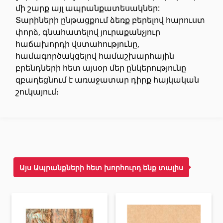
մի շարք այլ ապրանքատեսակներ:
Առաստաղներ
Տարիների ընթացքում ձեռք բերելով հարուստ
փորձ, գնահատելով յուրաքանչյուր
Կախովի առաստաղներ և պրոֆիլներ
հաճախորդի վստահությունը,
(10)
համագործակցելով համաշխարհային
Պլաստմասե առաստաղներ
(20)
բրենդների հետ այսօր մեր ընկերությունը
Լուսարձակներ և լամպեր
(28)
զբաղեցնում է առաջատար դիրք հայկական
շուկայում։
Գիպս-ստվարաթուղթ KNAUF
Մտոց (Լյուկեր)՝ գիպս-ստվարաթղթե սալիկներից
(9)
Գիպսստվարաթղթե սալեր
(8)
Պրոֆիլներ
(34)
Այս Ապրանքների հետ խորհուրդ ենք տալիս
Ժապավեններ և պտուտակներ
(7)
Շինարարական և սպասարկման