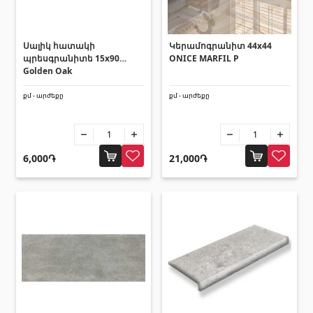
Սալիկի անկյունակներ
(49)
Եզրաձողեր
(27)
Սալիկ հատակի
Կերամոգրանիտ 44x44
պրեսգրանիտե 15x90
ONICE MARFIL P
Golden Oak
Պոլիկարբոնատե թերթեր և
քմ - արժեքը
քմ - արժեքը
արևապաշտպան ծածկեր
Արևապաշտպան ծածկեր
(4)
6,000֏
21,000֏
Պոլիկարբոնատե թերթեր
(31)
Դռներ
Մուտքի դռներ
(1)
Միջսենյակային դռներ
(3)