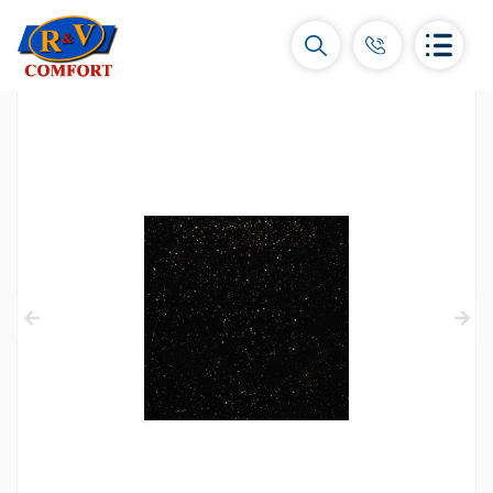
Կերամիկական սալիկներ և
հավաքածուներ
Պատի կերամիկական սալիկներ
(292)
Կարնիզներ և դեկորներ
(450)
Հատակի սալիկներ
(392)
Կերամոգրանիտ
(92)
Բոլորը