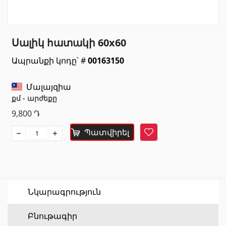
Սանտեխնիկա
Սալիկ հատակի 60x60
Խոհանոցի լվացարաններ
(7)
Ապրանքի կոդը՝ #
00163150
Կերամիկական լվացարաններ
(27)
Հիդրոմերսող լոգարաններ
(1)
Մալայզիա
Լոգարանի աքսեսուարներ
(53)
քմ - արժեքը
Բոլորը
9,800
Դ
Պատվիրել
Հավանել
Բնական քարեր
Գրանիտ
(34)
Մարմար
(7)
Նկարագրություն
Տապանաքարեր
(14)
Կվարցներ
Բնութագիր
(6)