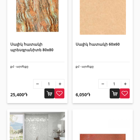
տեխնիկաներ
Վերամբարձ տեխնիկա
(32)
Մեքենաներ
(5)
Գործիքներ
(10)
Սալիկ հատակի
Սալիկ հատակի 60x60
Շինարարական տեխնիկա
(25)
պրեսգրանիտե 80x80
Բոլորը
քմ - արժեքը
քմ - արժեքը
Սոսինձներ և քսանյութեր
(4)
25,400֏
6,050֏
Սոսինձ
(3)
Քսանյութեր
(15)
Լողավազանի պարագաներ