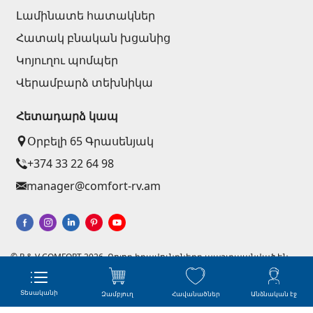
Լամինատե հատակներ
Հատակ բնական խցանից
Կոյուղու պոմպեր
Վերամբարձ տեխնիկա
Հետադարձ կապ
Օրբելի 65 Գրասենյակ
+374 33 22 64 98
manager@comfort-rv.am
© R & V COMFORT 2026. Բոլոր իրավունքները պաշտպանված են
Կայքերի պատրաստում - Աստուդիո
Ինտերնետ խանութների ստեղծում զրոյից
Տեսականի
Զամբյուղ
Հավանածներ
Անձնական էջ