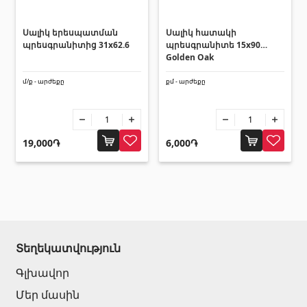
Հովհանոցներ և ճոճեր
Սալիկ երեսպատման
Սալիկ հատակի
Հովանոցներ
պրեսգրանիտից 31x62.6
պրեսգրանիտե 15x90
(10)
Golden Oak
մ/ք - արժեքը
քմ - արժեքը
Այլ տեսականի
Շինարարական նրբատախտակ (ֆաներա)
(4)
19,000֏
6,000֏
Կղմինդր՝ կերամիկական
(13)
Ռադիատոր
(4)
Փայտամած և կաղապարամած
(20)
Բոլորը
Տեղեկատվություն
Գլխավոր
Մեր մասին