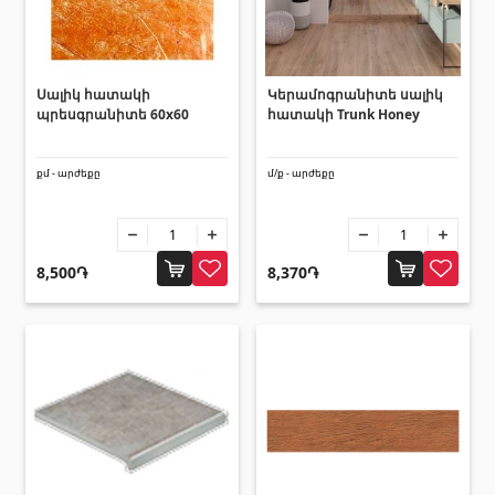
Սալիկի անկյունակներ
(49)
Եզրաձողեր
(27)
Սալիկ հատակի
Կերամոգրանիտե սալիկ
պրեսգրանիտե 60x60
հատակի Trunk Honey
Պոլիկարբոնատե թերթեր և
արևապաշտպան ծածկեր
քմ - արժեքը
մ/ք - արժեքը
Արևապաշտպան ծածկեր
(4)
Պոլիկարբոնատե թերթեր
(31)
8,500֏
8,370֏
Դռներ
Մուտքի դռներ
(1)
Միջսենյակային դռներ
(3)