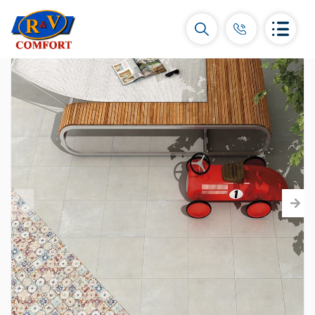
Կերամիկական սալիկներ և
հավաքածուներ
Պատի կերամիկական սալիկներ
(292)
Կարնիզներ և դեկորներ
(450)
Հատակի սալիկներ
(392)
Կերամոգրանիտ
(92)
Բոլորը