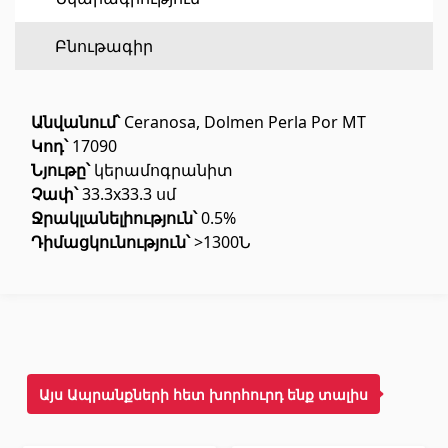
Հատակի ծածկույթ
(1)
Բնութագիր
Լամինատե հատակներ
(38)
Անվանում՝
Ceranosa, Dolmen Perla Por MT
Փայտե մանրահատակ
(3)
Կոդ՝
17090
Բամբուկե հատակներ
(3)
Նյութը՝
կերամոգրանիտ
Չափ՝
33.3x33.3 սմ
Հատակ բնական խցանից
(3)
Ջրակլանելիություն՝
0.5%
Բոլորը
Դիմացկունություն՝
>1300Ն
Պատերի երեսապատում
Օդափոխվող համակարգեր
(1)
Ֆիբրոցեմենտային սալ
(2)
Այս Ապրանքների հետ խորհուրդ ենք տալիս
Ալյումինե բազմաշերտ թերթեր
(5)