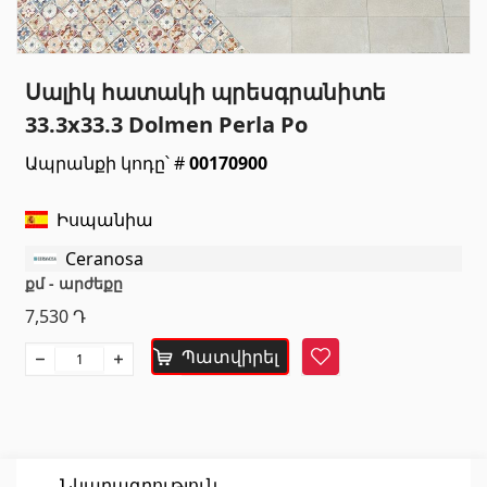
Սանտեխնիկա
Սալիկ հատակի պրեսգրանիտե
Խոհանոցի լվացարաններ
(7)
33.3x33.3 Dolmen Perla Po
Կերամիկական լվացարաններ
(27)
Ապրանքի կոդը՝ #
00170900
Հիդրոմերսող լոգարաններ
(1)
Լոգարանի աքսեսուարներ
(53)
Իսպանիա
Բոլորը
Ceranosa
քմ - արժեքը
Բնական քարեր
7,530
Դ
Պատվիրել
Գրանիտ
Հավանել
(34)
Մարմար
(7)
Տապանաքարեր
(14)
Կվարցներ
(6)
Նկարագրություն