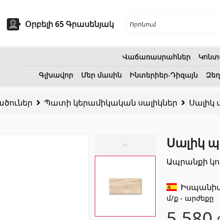
Օրբելի 65 Գրասենյակ
Վաճառասրահներ
Կոնտ
եխնիկա
Բնական քարեր
Գլխավոր
Մեր մասին
Ինտերիեր-Դիզայն
Զեղ
ածուներ
Պատի կերամիկական սալիկներ
Սալիկ 
ոցի լվացարաններ
(7)
Գրանիտ
(34)
Կերամիկական լվացարաններ
(27)
Մարմար
(7)
Սալիկ պ
երսող լոգարաններ
(1)
Տապանաքարեր
(14)
Ապրանքի կո
անի աքսեսուարներ
(53)
Կվարցներ
(6)
Իսպանի
մ/ք - արժեքը
5,580