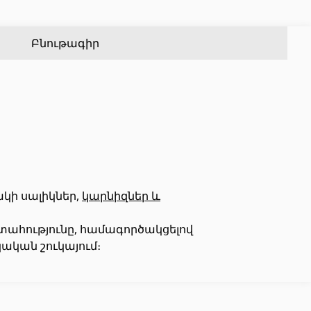
Քառանկյուն մետաղական խողովակներ
(17)
Ալյումինե պրոֆիլներ
(25)
Կլոր մետաղական խողովակներ
(9)
Սալիկի անկյունակներ
(49)
Բնութագիր
Եզրաձողեր
(27)
PVC խողովակներ և կցամասեր
(46)
Այլ տեսականի
կի սալիկներ,
կարնիզներ և
ստահությունը, համագործակցելով
Շինարարական նրբատախտակ (ֆաներա)
(4)
ական շուկայում։
Կղմինդր՝ կերամիկական
(13)
Ռադիատոր
(4)