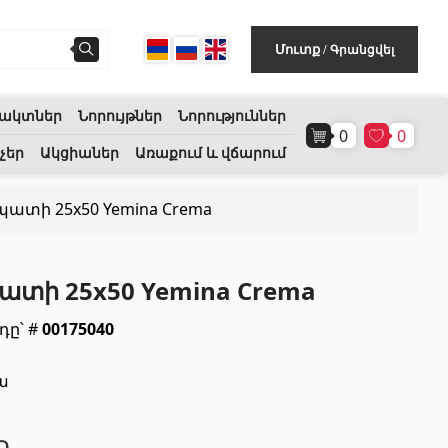
Գրանցվել
Մուտք
/
ակտներ
Նորույթներ
Նորություններ
0
0
Հատակի ծածկույթ
(1)
չեր
Ակցիաներ
Առաքում և վճարում
պատի 25x50 Yemina Crema
Լամինատե հատակներ
(38)
Փայտե մանրահատակ
(3)
ատի 25x50 Yemina Crema
Բամբուկե հատակներ
(3)
դը՝ #
00175040
Հատակ բնական խցանից
(3)
ա
Բոլորը