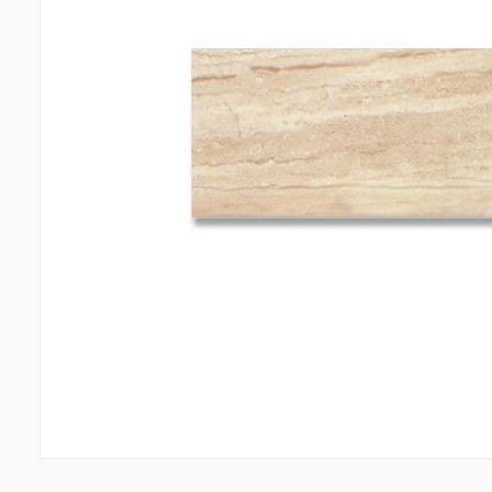
Պատերի երեսապատում
Առաս
Օդափոխվող համակարգեր
(1)
Ֆիբրոցեմենտային սալ
(2)
Պլաստ
Ալյումինե բազմաշերտ թերթեր
(5)
Լուսար
Սոսինձներ և քսանյութեր
(4)
Լողա