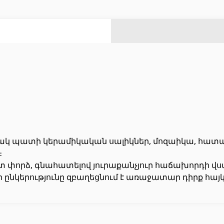
ազանի աստիճաններ
(2)
ազանի համակարգեր
(14)
Լողավազանի ֆիլտրացիոն համակարգեր
(4)
Ցինկապատ թիթեղներ
(4)
Բոլորը
Հովհանոցներ և ճոճեր
ակ պատի կերամիկական սալիկներ, մոզաիկա, հատա
։
ստ փորձ, գնահատելով յուրաքանչյուր հաճախորդի վ
 դռներ
(1)
Հովանոցներ
(10)
 ընկերությունը զբաղեցնում է առաջատար դիրք հայկ
յակային դռներ
(3)