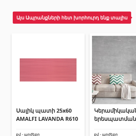
Այս Ապրանքների հետ խորհուրդ ենք տալիս
Սալիկ պատի 25x60
Կերամիկակա
AMALFI LAVANDA R610
երեսպատման 
պատի 25*75 ս
քմ - արժեքը
քմ - արժեքը