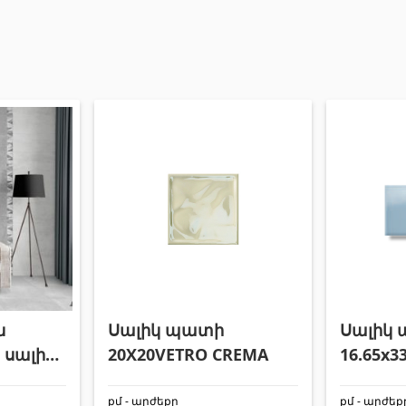
ն
Սալիկ պատի
Սալիկ
սալիկ
20X20VETRO CREMA
16.65x33
մ
քմ - արժեքը
քմ - արժեք