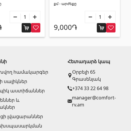
ը
քմ - արժեքը
֏
9,000֏
անի
Հետադարձ կապ
խվող համակարգեր
Օրբելի 65
Գրասենյակ
 սալիկներ
+374 33 22 64 98
ոպիկ աստիճաններ
manager@comfort-
ններ և
rv.am
ակներ
ցի լվացարաններ
եխսպասարկման