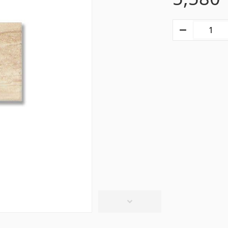
տաղներ
Գիպս-ստվարաթուղթ 
Կախովի առաստաղներ և պրոֆիլներ
(10)
մասե առաստաղներ
(20)
Գիպսստվարաթղթե սալե
ձակներ և լամպեր
(28)
Պրոֆիլներ
(34)
վազանի պարագաներ
Խողովակներ և թիթեղ