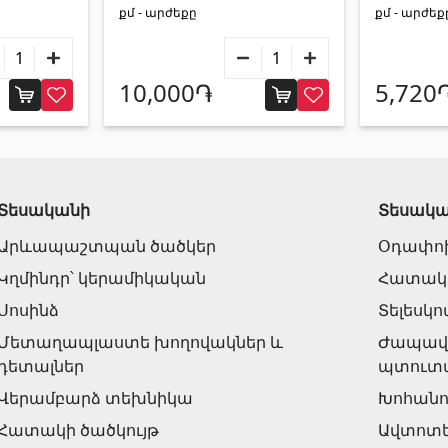
քմ - արժեքը
քմ - արժեք
10,000֏
5,720
Տեսականի
Տեսակ
Արևապաշտպան ծածկեր
Օդափո
Կղմինդր՝ կերամիկական
Հատակի
Սոսինձ
Տելեսկ
Մետաղապլաստե խողովակներ և
Ժապավե
դետալներ
պտուտ
Վերամբարձ տեխնիկա
Խոհանո
Հատակի ծածկույթ
Ավտոտ