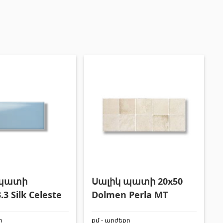
Փայտամած և կաղապարամած
(20)
Բոլորը
 պատի
Սալիկ պատի 20x50
.3 Silk Celeste
Dolmen Perla MT
ը
քմ - արժեքը