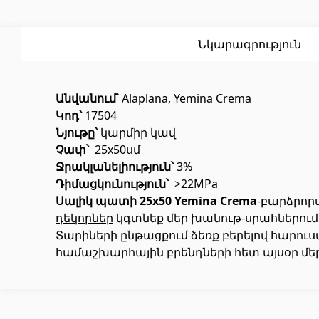
Սոսինձ
(3)
Լողավ
Քսանյութեր
(15)
Լողավ
Նկարագրություն
Անվանում՝
Alaplana, Yemina Crema
Կոդ՝
17504
Նյութը՝
կարմիր կավ
Չափ՝
25x50սմ
Ջրակլանելիություն՝
3%
Պոլիկարբոնատե թերթեր և
Դռներ
Դիմացկունություն՝
>22MPa
արևապաշտպան ծածկեր
Սալիկ պատի 25x50 Yemina Crema
-բարձրոր
դեկորներ
կգտնեք մեր խանութ-սրահներում
Տարիների ընթացքում ձեռք բերելով հարու
Մուտքի
Արևապաշտպան ծածկեր
(4)
համաշխարհային բրենդների հետ այսօր մեր
Միջսեն
Պոլիկարբոնատե թերթեր
(31)