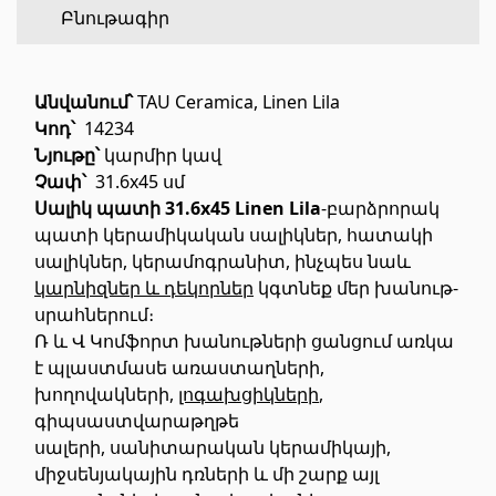
Բնութագիր
Հատակի ծածկույթ
(1)
Անվանում՝
TAU Ceramica, Linen Lila
Լամինատե հատակներ
(38)
Կոդ՝
14234
Փայտե մանրահատակ
(3)
Նյութը՝
կարմիր կավ
Չափ՝
31.6x45 սմ
Բամբուկե հատակներ
(3)
Սալիկ պատի 31.6x45 Linen Lila
-բարձրորակ
Հատակ բնական խցանից
(3)
պատի կերամիկական սալիկներ, հատակի
Բոլորը
սալիկներ, կերամոգրանիտ, ինչպես նաև
կարնիզներ և դեկորներ
կգտնեք մեր խանութ-
սրահներում։
Պատերի երեսապատում
Ռ և Վ Կոմֆորտ խանութների ցանցում առկա
է պլաստմասե առաստաղների,
Օդափոխվող համակարգեր
(1)
խողովակների,
լոգախցիկների
,
Ֆիբրոցեմենտային սալ
(2)
գիպսաստվարաթղթե
սալերի, սանիտարական կերամիկայի,
Ալյումինե բազմաշերտ թերթեր
(5)
միջսենյակային դռների և մի շարք այլ