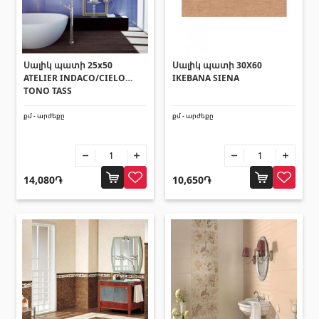
Լողավազանի աստիճաններ
(2)
Լողավազանի համակարգեր
(14)
Լողավազանի ֆիլտրացիոն համակարգեր
(4)
Սալիկ պատի 25x50
Սալիկ պատի 30X60
ATELIER INDACO/CIELO
IKEBANA SIENA
TONO TASS
Խողովակներ և թիթեղներ
քմ - արժեքը
քմ - արժեքը
Քառանկյուն մետաղական խողովակներ
(17)
Կլոր մետաղական խողովակներ
(9)
14,080֏
10,650֏
Ցինկապատ թիթեղներ
(4)
PVC խողովակներ և կցամասեր
(46)
Բոլորը
Սալիկների եզրաձողեր
Ալյումինե պրոֆիլներ
(25)