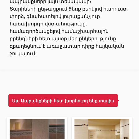
ապրանքների լայն տեսականի։
Առաստաղներ
Տարիների ընթացքում ձեռք բերելով հարուստ
փորձ, գնահատելով յուրաքանչյուր
հաճախորդի վստահությունը,
Կախովի առաստաղներ և պրոֆիլներ
(10)
համագործակցելով համաշխարհային
Պլաստմասե առաստաղներ
(20)
բրենդների հետ այսօր մեր ընկերությունը
Լուսարձակներ և լամպեր
զբաղեցնում է առաջատար դիրք հայկական
(28)
շուկայում։
Գիպս-ստվարաթուղթ KNAUF
Մտոց (Լյուկեր)՝ գիպս-ստվարաթղթե սալիկներից
(9)
Գիպսստվարաթղթե սալեր
(8)
Այս Ապրանքների հետ խորհուրդ ենք տալիս
Պրոֆիլներ
(34)
Ժապավեններ և պտուտակներ
(7)
Շինարարական և սպասարկման