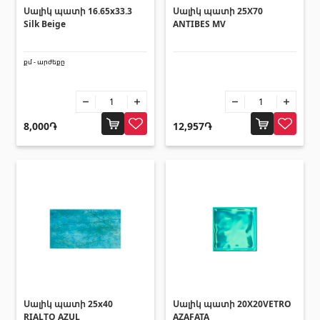
Հովհանոցներ և ճոճեր
Սալիկ պատի 16.65x33.3
Սալիկ պատի 25X70
Silk Beige
ANTIBES MV
Հովանոցներ
(10)
քմ - արժեքը
Այլ տեսականի
8,000֏
12,957֏
Շինարարական նրբատախտակ (ֆաներա)
(4)
Կղմինդր՝ կերամիկական
(13)
Ռադիատոր
(4)
Փայտամած և կաղապարամած
(20)
Բոլորը
Սալիկ պատի 25x40
Սալիկ պատի 20X20VETRO
RIALTO AZUL
AZAFATA