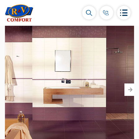
Կերամիկական սալիկներ և
հավաքածուներ
Պատի կերամիկական սալիկներ
(292)
Կարնիզներ և դեկորներ
(450)
Հատակի սալիկներ
(392)
Կերամոգրանիտ
(92)
Բոլորը