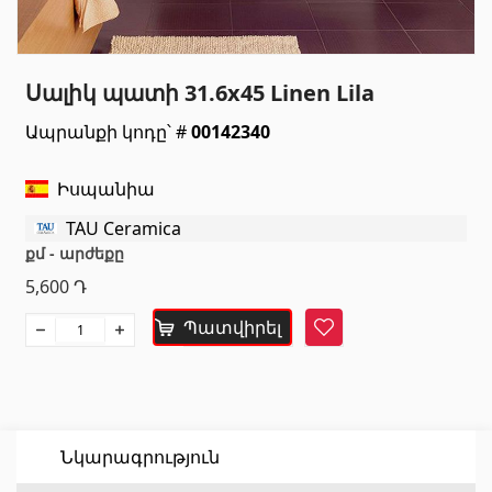
Սանտեխնիկա
Սալիկ պատի 31.6x45 Linen Lila
Խոհանոցի լվացարաններ
(7)
Ապրանքի կոդը՝ #
00142340
Կերամիկական լվացարաններ
(27)
Հիդրոմերսող լոգարաններ
(1)
Իսպանիա
Լոգարանի աքսեսուարներ
(53)
TAU Ceramica
Բոլորը
քմ - արժեքը
5,600
Դ
Բնական քարեր
Պատվիրել
Հավանել
Գրանիտ
(34)
Մարմար
(7)
Տապանաքարեր
(14)
Նկարագրություն
Կվարցներ
(6)