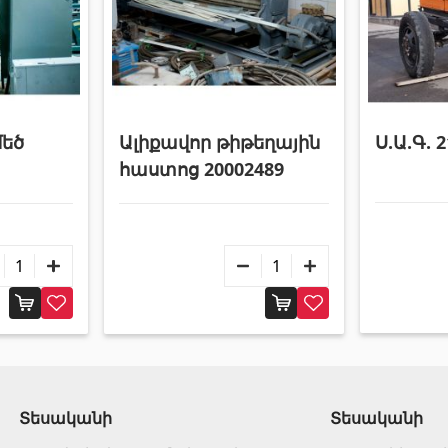
մեծ
Ալիքավոր թիթեղային
Ս.Ա.Գ. 
հաստոց 20002489
Տեսականի
Տեսականի