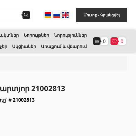
Գրանցվել
Մուտք
/
ակտներ
Նորույթներ
Նորություններ
0
0
Հատակի ծածկույթ
(1)
չեր
Ակցիաներ
Առաքում և վճարում
Լամինատե հատակներ
(38)
Փայտե մանրահատակ
(3)
րտյոր 21002813
Բամբուկե հատակներ
(3)
դը՝ #
21002813
Հատակ բնական խցանից
(3)
Բոլորը