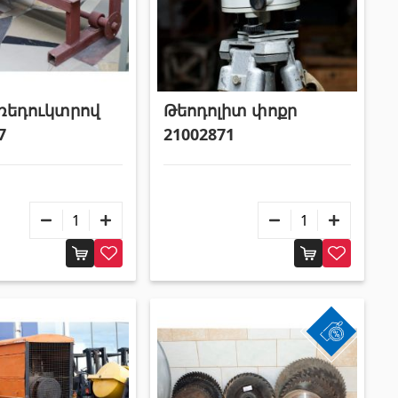
Փայտամած և կաղապարամած
(20)
Բոլորը
ռեդուկտրով
Թեոդոլիտ փոքր
7
21002871