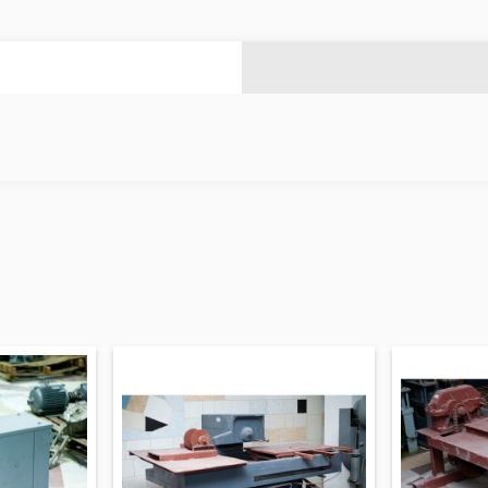
ազանի աստիճաններ
(2)
ազանի համակարգեր
(14)
Լողավազանի ֆիլտրացիոն համակարգեր
(4)
Ցինկապատ թիթեղներ
(4)
Բոլորը
Հովհանոցներ և ճոճեր
 դռներ
(1)
Հովանոցներ
(10)
յակային դռներ
(3)