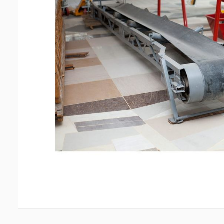
Պատերի երեսապատում
Առաս
Օդափոխվող համակարգեր
(1)
Ֆիբրոցեմենտային սալ
(1)
Պլաստ
Ալյումինե բազմաշերտ թերթեր
(5)
Լուսար
Սոսինձներ և քսանյութեր
(4)
Լողա