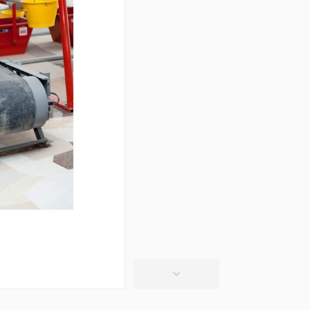
տաղներ
Գիպս-ստվարաթուղթ 
Կախովի առաստաղներ և պրոֆիլներ
(10)
մասե առաստաղներ
(20)
Գիպսստվարաթղթե սալե
ձակներ և լամպեր
(28)
Պրոֆիլներ
(34)
վազանի պարագաներ
Խողովակներ և թիթեղ