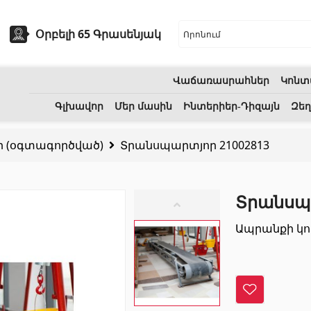
Օրբելի 65 Գրասենյակ
Վաճառասրահներ
Կոնտ
եխնիկա
Բնական քարեր
Գլխավոր
Մեր մասին
Ինտերիեր-Դիզայն
Զեղ
 (օգտագործված)
Տրանսպարտյոր 21002813
ոցի լվացարաններ
(7)
Գրանիտ
(34)
Կերամիկական լվացարաններ
(27)
Մարմար
(7)
Տրանսպա
երսող լոգարաններ
(1)
Տապանաքարեր
(14)
Ապրանքի կո
անի աքսեսուարներ
(53)
Կվարցներ
(6)