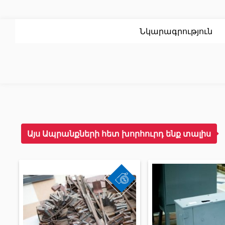
Սոսինձ
(3)
Լողավ
Քսանյութեր
(15)
Լողավ
Նկարագրություն
Պոլիկարբոնատե թերթեր և
Դռներ
արևապաշտպան ծածկեր
Այս Ապրանքների հետ խորհուրդ ենք տալիս
Մուտքի
Արևապաշտպան ծածկեր
(4)
Միջսեն
Պոլիկարբոնատե թերթեր
(31)