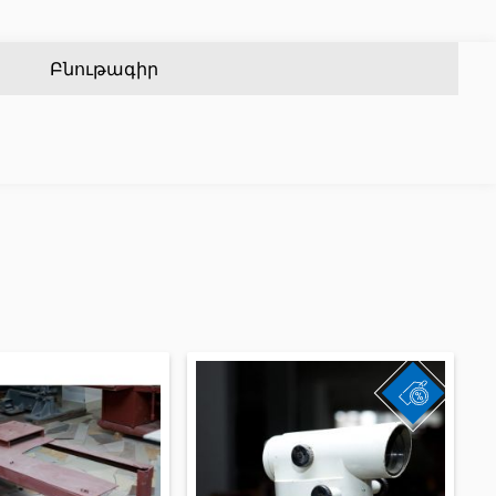
Քառանկյուն մետաղական խողովակներ
(17)
Ալյումինե պրոֆիլներ
(25)
Կլոր մետաղական խողովակներ
(9)
Սալիկի անկյունակներ
(49)
Բնութագիր
Եզրաձողեր
(27)
PVC խողովակներ և կցամասեր
(46)
Այլ տեսականի
Շինարարական նրբատախտակ (ֆաներա)
(4)
Կղմինդր՝ կերամիկական
(13)
Ռադիատոր
(4)