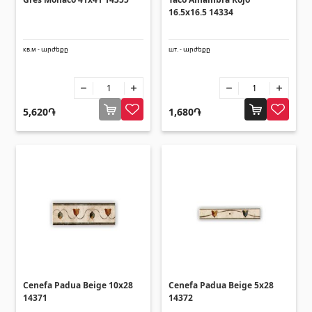
16.5x16.5 14334
Напольное покрытие
(1)
кв.м - արժեքը
шт. - արժեքը
Полы из ламината
(38)
Деревянный паркет
(3)
Полы из бамбука
(3)
5,620֏
1,680֏
Пробковые полы
(3)
Все
Облицовочные материалы
Вентиляционные системы
(1)
Фиброцементные плиты
(2)
Алюминиевые композитные панели
(5)
Cenefa Padua Beige 10x28
Cenefa Padua Beige 5x28
14371
14372