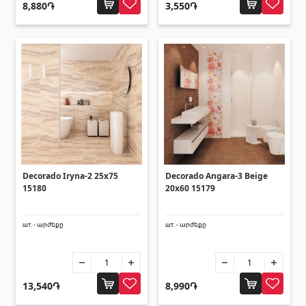
8,880֏
3,550֏
Уголки
(27)
Поликарбонатные листы и
солнцезащитные навесы
Солнцезащитные навесы
(4)
Поликарбонатные листы
(31)
Двери
Decorado Iryna-2 25x75
Decorado Angara-3 Beige
15180
20x60 15179
Входные двери
(1)
шт. - արժեքը
шт. - արժեքը
Межкомнатные двери
(3)
Зонты и качели
13,540֏
8,990֏