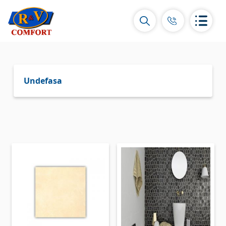
Undefasa
Керамические плитки и коллекции
Керамическая настенная плитка
(292)
Карнизы и декоры
(450)
Напольные плитки
(392)
Керамогранит
(92)
Все