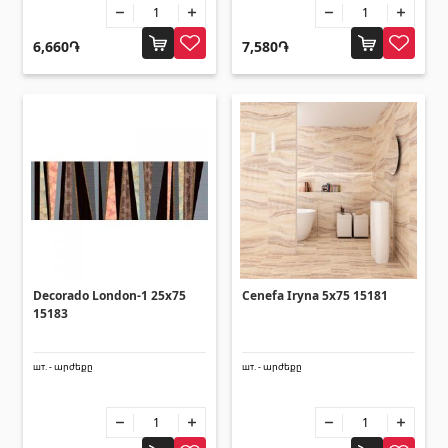
(14)
Системы фильтрации для бассейнов
(4)
6,660֏
7,580֏
Трубы и листы
Квадратные металлические трубы
(17)
Круглые металлические трубы
(9)
Листы оцинкованные
(4)
PVC трубы
(46)
Все
Decorado London-1 25x75
Cenefa Iryna 5x75 15181
15183
Плиточный уголок
шт. - արժեքը
шт. - արժեքը
Алюминиевые профили
(25)
Плиточные уголки
(49)