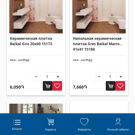
Керамическая плитка
Напольная керамическая
Baikal Gris 20x60 15173
плитка Gres Baikal Marron
41x41 15186
кв.м - արժեքը
кв.м - արժեքը
6,050֏
7,660֏
Каталог
Корзина
Фавориты
Личный кабинет