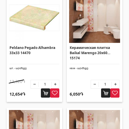
Peldano Pegado Alhambra
Керамическая плитка
33x33 14470
Baikal Marengo 20x60
15174
шт. - արժեքը
кв.м - արժեքը
13,320֏
12,654֏
6,050֏