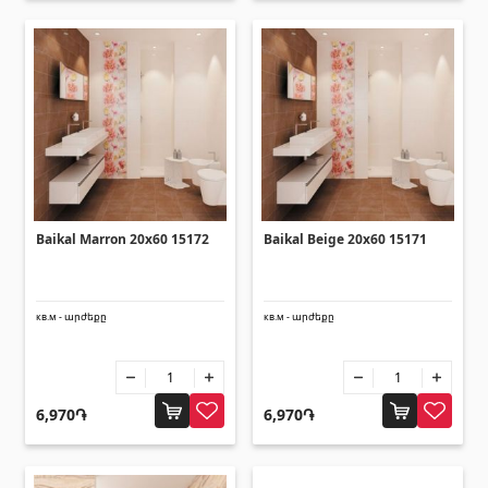
Зонты
(10)
Другие
Строительная фанера
(4)
Черепица керамическая
(13)
Батареи
(4)
Baikal Marron 20x60 15172
Baikal Beige 20x60 15171
Строительные леса, опалубка
(20)
Все
кв.м - արժեքը
кв.м - արժեքը
6,970֏
6,970֏