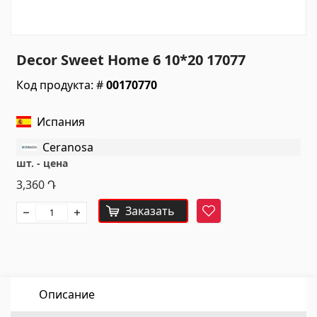
Санитарная керамика
Кухонные умывальники
(7)
Decor Sweet Home 6 10*20 17077
Керамические умывальники
(27)
Код продукта: #
00170770
Гидромассажные ванны
(1)
Аксессуары для ванной комнаты
(53)
Испания
Все
Ceranosa
шт. - цена
Камни
3,360
Դ
Заказать
Фаворит
Гранит
(34)
Мрамор
(7)
НАДГРОБНЫЕ ПЛИТЫ
(14)
Кварц
(6)
Описание