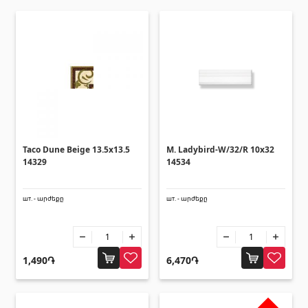
Потолки
Подвесные потолки и профили
(10)
Пластиковые потолки
(20)
Лампочки
(28)
Гипсокартон KNAUF
Taco Dune Beige 13.5x13.5
M. Ladybird-W/32/R 10x32
14329
14534
Люки-из гипсокартона
(9)
Гипсокартонные листы
(8)
шт. - արժեքը
шт. - արժեքը
Профили
(34)
Ленты и винты
(7)
1,490֏
6,470֏
Строительные техники