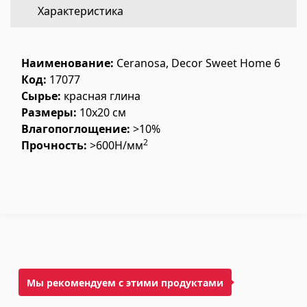
Характеристика
Напольное покрытие
(1)
Полы из ламината
(38)
Наименование:
Ceranosa, Decor Sweet Home 6
Деревянный паркет
(3)
Код:
17077
Сырье:
красная глина
Полы из бамбука
(3)
Размеры:
10x20 см
Пробковые полы
(3)
Влагопоглощение:
>10%
Все
2
Прочность:
>600Н/мм
Облицовочные материалы
Вентиляционные системы
(1)
Фиброцементные плиты
(1)
Алюминиевые композитные панели
(5)
Мы рекомендуем с этими продуктами