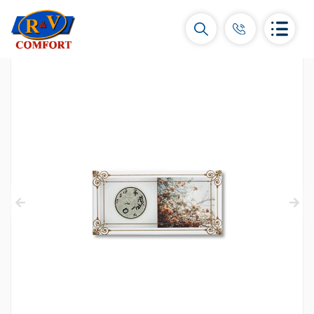
Керамические плитки и коллекции
Керамическая настенная плитка
(292)
Карнизы и декоры
(451)
Напольные плитки
(392)
Керамогранит
(92)
Все