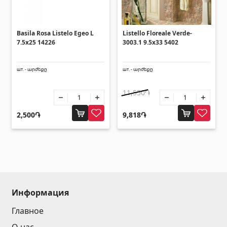
Зонты
(10)
Basila Rosa Listelo Egeo L
Listello Floreale Verde-
7.5x25 14226
3003.1 9.5x33 5402
Другие
шт. - արժեքը
шт. - արժեքը
Строительная фанера
(4)
Черепица керамическая
(13)
11,550֏
Батареи
(4)
2,500֏
9,818֏
Строительные леса, опалубка
(20)
Все
Информация
Главное