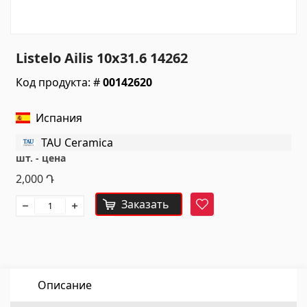
Санитарная керамика
Кухонные умывальники
(7)
Listelo Ailis 10x31.6 14262
Керамические умывальники
(27)
Код продукта: #
00142620
Гидромассажные ванны
(1)
Аксессуары для ванной комнаты
(53)
Испания
Все
TAU Ceramica
шт. - цена
Камни
2,000
Դ
Заказать
Фаворит
Гранит
(34)
Мрамор
(7)
НАДГРОБНЫЕ ПЛИТЫ
(14)
Кварц
(6)
Описание