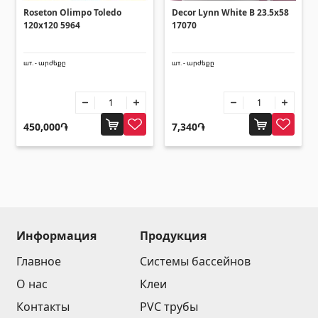
Roseton Olimpo Toledo
Decor Lynn White B 23.5x58
Зонты
(10)
120x120 5964
17070
Другие
шт. - արժեքը
шт. - արժեքը
Строительная фанера
(4)
450,000֏
7,340֏
Черепица керамическая
(13)
Батареи
(4)
Строительные леса, опалубка
(20)
Все
Информация
Продукция
Главное
Системы бассейнов
О нас
Клеи
Контакты
PVC трубы