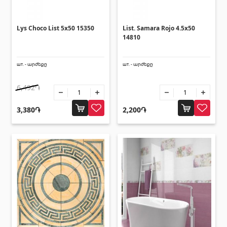
Уголки
(27)
Lys Choco List 5x50 15350
List. Samara Rojo 4.5x50
Поликарбонатные листы и
14810
солнцезащитные навесы
шт. - արժեքը
шт. - արժեքը
Солнцезащитные навесы
(4)
6,492֏
Поликарбонатные листы
(31)
3,380֏
2,200֏
Двери
Входные двери
(1)
Межкомнатные двери
(3)
Зонты и качели