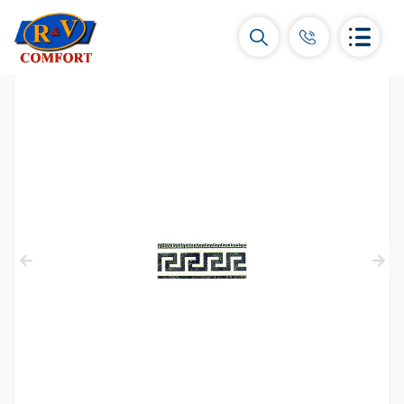
Керамические плитки и коллекции
Керамическая настенная плитка
(292)
Карнизы и декоры
(450)
Напольные плитки
(392)
Керамогранит
(92)
Все