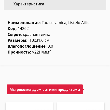
Характеристика
Напольное покрытие
(1)
Полы из ламината
(38)
Наименование:
Tau ceramica, Listelo Ailis
Деревянный паркет
(3)
Код:
14262
Сырье:
красная глина
Полы из бамбука
(3)
Размеры:
10x31.6 см
Пробковые полы
(3)
Влагопоглощение:
3.0
Все
2
Прочность:
>22Н/мм
Облицовочные материалы
Вентиляционные системы
(1)
Фиброцементные плиты
(2)
Мы рекомендуем с этими продуктами
Алюминиевые композитные панели
(5)