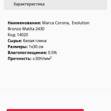
Характеристика
Напольное покрытие
(1)
Полы из ламината
(38)
Наименование:
Marca Corona,
Evolution
Деревянный паркет
(3)
Bronzo Matita 2430
Код: 14020
Полы из бамбука
(3)
Сырье:
белая глина
Пробковые полы
(3)
Размеры:
1x30 см
Все
Влагопоглощение:
0.5%
2
Прочность:
≥30Н/мм
Облицовочные материалы
Вентиляционные системы
(1)
Фиброцементные плиты
(2)
Алюминиевые композитные панели
(5)