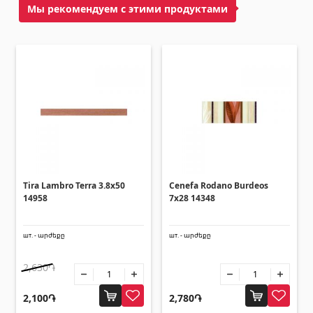
Потолки
Мы рекомендуем с этими продуктами
Подвесные потолки и профили
(10)
Пластиковые потолки
(20)
Лампочки
(28)
Гипсокартон KNAUF
Люки-из гипсокартона
(9)
Tira Lambro Terra 3.8x50
Cenefa Rodano Burdeos
Гипсокартонные листы
(8)
14958
7x28 14348
Профили
(34)
Ленты и винты
шт. - արժեքը
шт. - արժեքը
(7)
2,630֏
Строительные техники
2,100֏
2,780֏