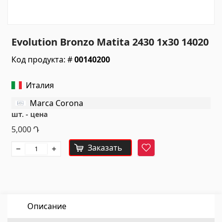
Санитарная керамика
Кухонные умывальники
(7)
Evolution Bronzo Matita 2430 1x30 14020
Керамические умывальники
(27)
Код продукта: #
00140200
Гидромассажные ванны
(1)
Аксессуары для ванной комнаты
(53)
Италия
Все
Marca Corona
шт. - цена
Камни
5,000
Դ
Заказать
Фаворит
Гранит
(34)
Мрамор
(7)
НАДГРОБНЫЕ ПЛИТЫ
(14)
Кварц
(6)
Описание