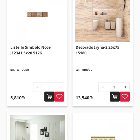
Уголки
(27)
Поликарбонатные листы и
солнцезащитные навесы
Listello Simbolo Noce
Decorado Iryna-2 25x75
Солнцезащитные навесы
(4)
JE2341 5x20 5126
15180
Поликарбонатные листы
(31)
шт. - արժեքը
шт. - արժեքը
Двери
5,810֏
13,540֏
Входные двери
(1)
Межкомнатные двери
(3)
Зонты и качели