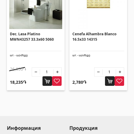
Зонты
(10)
Другие
Dec. Lasa Platino
Cenefa Alhambra Blanco
MWN43257 33.3x60 5060
16.5x33 14315
Строительная фанера
(4)
Черепица керамическая
(13)
шт. - արժեքը
шт. - արժեքը
Батареи
(4)
26,050֏
Строительные леса, опалубка
(20)
Все
18,235֏
2,780֏
Информация
Продукция