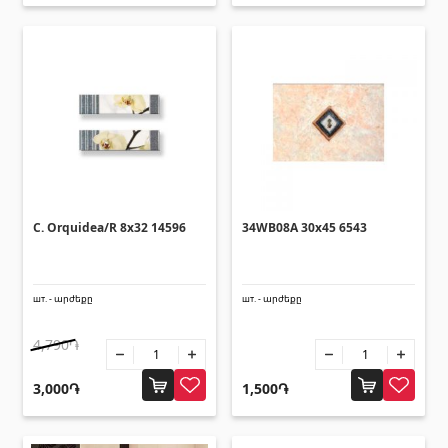
Подъёмная техника
(32)
Машины
(5)
Инструменты
(10)
Строительная техника
(25)
Все
Клеии
(4)
C. Orquidea/R 8x32 14596
34WB08A 30x45 6543
Клеи
(3)
Затирка
(15)
шт. - արժեքը
шт. - արժեքը
4,790֏
Аксессуары для бассейна
3,000֏
1,500֏
Лестницы для бассейнов
(2)
Системы бассейнов