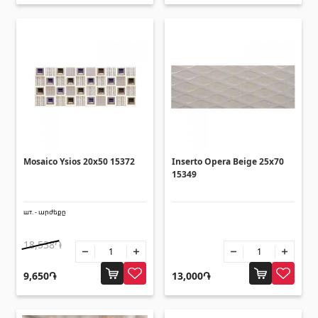
Подъёмная техника
(32)
Машины
(5)
Инструменты
(10)
Строительная техника
(25)
Все
Клеии
(4)
Mosaico Ysios 20x50 15372
Inserto Opera Beige 25x70
15349
Клеи
(3)
Затирка
(15)
шт. - արժեքը
18,538֏
Аксессуары для бассейна
9,650֏
13,000֏
Лестницы для бассейнов
(2)
Системы бассейнов