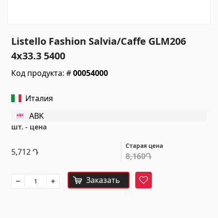
Санитарная керамика
Кухонные умывальники
(7)
Listello Fashion Salvia/Caffe GLM206
Керамические умывальники
(27)
4x33.3 5400
Гидромассажные ванны
(1)
Код продукта: #
00054000
Аксессуары для ванной комнаты
(53)
Все
Италия
ABK
Камни
шт. - цена
Старая цена
5,712
Դ
Гранит
(34)
8,160Դ
Мрамор
(7)
Заказать
НАДГРОБНЫЕ ПЛИТЫ
(14)
Фаворит
Кварц
(6)