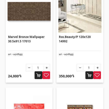
Уголки
(27)
Поликарбонатные листы и
солнцезащитные навесы
Marvel Bronze Wallpaper
Ros.Beauty/P 120x120
Солнцезащитные навесы
(4)
30.5x91.5 17013
14992
Поликарбонатные листы
(31)
шт. - արժեքը
шт. - արժեքը
Двери
24,000֏
350,000֏
Входные двери
(1)
Межкомнатные двери
(3)
Зонты и качели