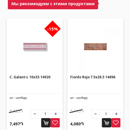
Потолки
Мы рекомендуем с этими продуктами
Подвесные потолки и профили
(10)
Пластиковые потолки
(20)
-15%
Лампочки
(28)
Гипсокартон KNAUF
Люки-из гипсокартона
(9)
C. Galant-L 10x33 14920
Fiordo Rojo 7.5x28.5 14896
Гипсокартонные листы
(8)
Профили
(34)
Ленты и винты
шт. - արժեքը
шт. - արժեքը
(7)
8,820֏
5,110֏
Строительные техники
7,497֏
4,080֏