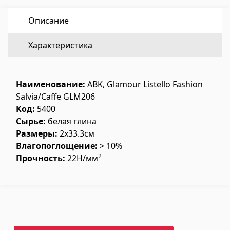
Напольное покрытие
(1)
Описание
Полы из ламината
(38)
Характеристика
Деревянный паркет
(3)
Полы из бамбука
(3)
Наименование:
ABK, Glamour Listello Fashion
Пробковые полы
(3)
Salvia/Caffe GLM206
Все
Код:
5400
Сырье:
белая глина
Размеры:
2x33.3см
Облицовочные материалы
Влагопоглощение:
> 10%
2
Прочность:
22Н/мм
Вентиляционные системы
(1)
Фиброцементные плиты
(2)
Алюминиевые композитные панели
(5)