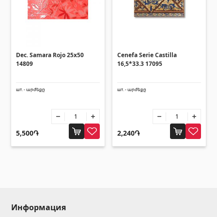
Зонты
(10)
Другие
Dec. Samara Rojo 25x50
Cenefa Serie Castilla
14809
16,5*33.3 17095
Строительная фанера
(4)
Черепица керамическая
(13)
шт. - արժեքը
шт. - արժեքը
Батареи
(4)
Строительные леса, опалубка
(20)
Все
5,500֏
2,240֏
Информация