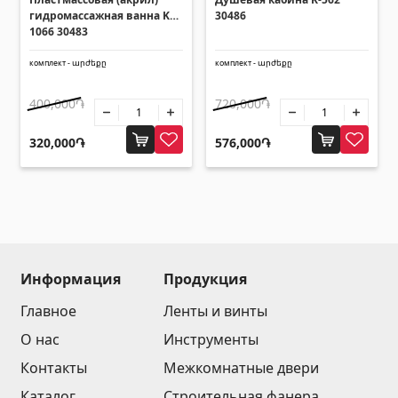
гидромассажная ванна K-
30486
Зонты
(10)
1066 30483
комплект - արժեքը
комплект - արժեքը
Другие
400,000֏
720,000֏
Строительная фанера
(4)
320,000֏
576,000֏
Черепица керамическая
(13)
Батареи
(4)
Строительные леса, опалубка
(20)
Все
Информация
Продукция
Главное
Ленты и винты
О нас
Инструменты
Контакты
Межкомнатные двери
Каталог
Строительная фанера