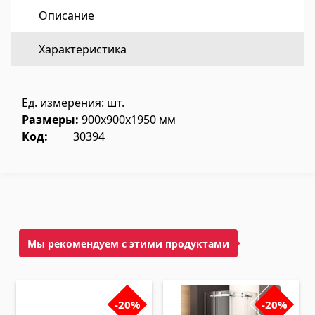
Напольное покрытие
(1)
Описание
Характеристика
Полы из ламината
(38)
Деревянный паркет
(3)
Полы из бамбука
(3)
Ед. измерения: шт.
Размеры:
900x900x1950 мм
Пробковые полы
(3)
Код:
30394
Все
Облицовочные материалы
Вентиляционные системы
(1)
Мы рекомендуем с этими продуктами
Фиброцементные плиты
(2)
Алюминиевые композитные панели
(5)
-20%
-20%