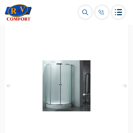
Керамические плитки и коллекции
Керамическая настенная плитка
(292)
Карнизы и декоры
(450)
Напольные плитки
(392)
Керамогранит
(92)
Все