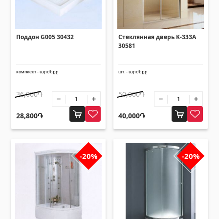
(14)
Системы фильтрации для бассейнов
(4)
Поддон G005 30432
Стеклянная дверь K-333A
Трубы и листы
30581
комплект - արժեքը
шт. - արժեքը
Квадратные металлические трубы
(17)
Круглые металлические трубы
(9)
36,000֏
50,000֏
Листы оцинкованные
(4)
28,800֏
40,000֏
PVC трубы
(46)
Все
-20%
-20%
Плиточный уголок
Алюминиевые профили
(25)
Плиточные уголки
(49)