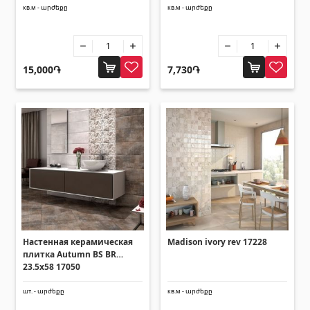
Уголки
(27)
кв.м - արժեքը
кв.м - արժեքը
Поликарбонатные листы и
солнцезащитные навесы
15,000֏
7,730֏
Солнцезащитные навесы
(4)
Поликарбонатные листы
(31)
Двери
Входные двери
(1)
Межкомнатные двери
(3)
Настенная керамическая
Madison ivory rev 17228
плитка Autumn BS BR
23.5x58 17050
Зонты и качели
шт. - արժեքը
кв.м - արժեքը