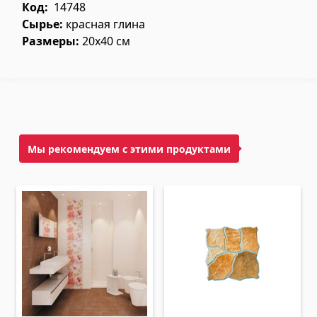
Потолки
Код:
14748
Сырье:
красная глина
Размеры:
20x40 см
Подвесные потолки и профили
(10)
Пластиковые потолки
(20)
Лампочки
(28)
Гипсокартон KNAUF
Мы рекомендуем с этими продуктами
Люки-из гипсокартона
(9)
Гипсокартонные листы
(8)
Профили
(34)
Ленты и винты
(7)
Строительные техники