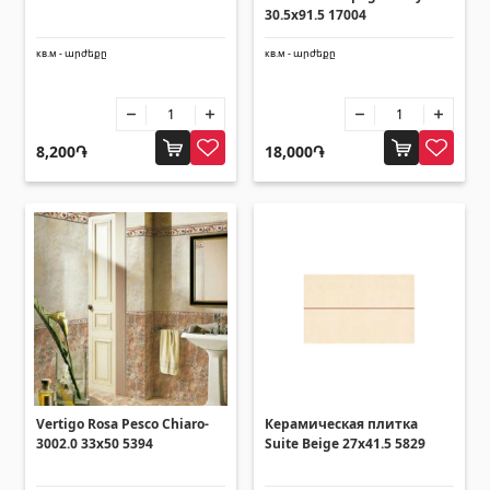
(14)
30.5x91.5 17004
Системы фильтрации для бассейнов
(4)
кв.м - արժեքը
кв.м - արժեքը
Трубы и листы
8,200֏
18,000֏
Квадратные металлические трубы
(17)
Круглые металлические трубы
(9)
Листы оцинкованные
(4)
PVC трубы
(46)
Все
Плиточный уголок
Vertigo Rosa Pesco Chiaro-
Керамическая плитка
Алюминиевые профили
(25)
3002.0 33x50 5394
Suite Beige 27x41.5 5829
Плиточные уголки
(49)