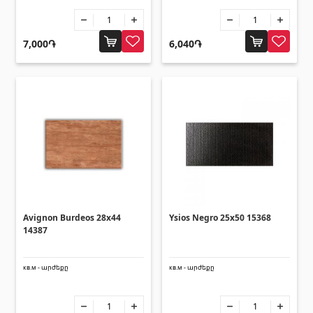
Зонты
(10)
7,000֏
6,040֏
Другие
Строительная фанера
(4)
Черепица керамическая
(13)
Батареи
(4)
Строительные леса, опалубка
(20)
Все
Avignon Burdeos 28x44
Ysios Negro 25x50 15368
14387
кв.м - արժեքը
кв.м - արժեքը