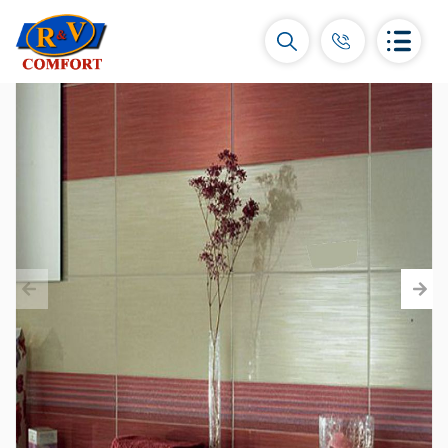
Керамические плитки и коллекции
Керамическая настенная плитка
(292)
Карнизы и декоры
(450)
Напольные плитки
(392)
Керамогранит
(92)
Все