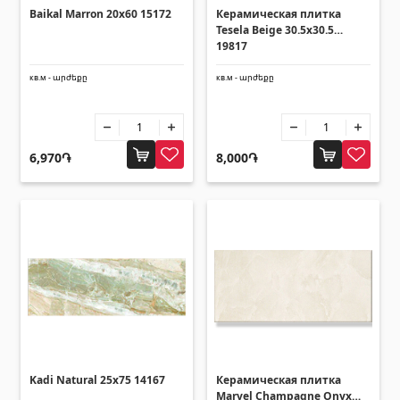
Baikal Marron 20x60 15172
Керамическая плитка
Подъёмная техника
(32)
Tesela Beige 30.5x30.5
Машины
(5)
19817
Инструменты
(10)
кв.м - արժեքը
кв.м - արժեքը
Строительная техника
(25)
Все
6,970֏
8,000֏
Клеии
(4)
Клеи
(3)
Затирка
(15)
Аксессуары для бассейна
Лестницы для бассейнов
(2)
Kadi Natural 25x75 14167
Керамическая плитка
Marvel Champagne Onyx
Системы бассейнов