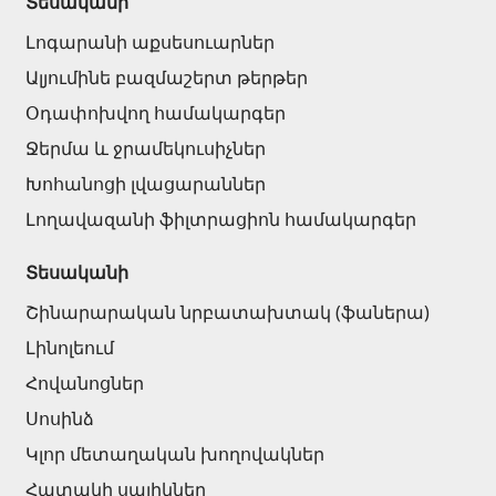
Տեսականի
Լողավազանի աստիճաններ
(2)
Լոգարանի աքսեսուարներ
Լողավազանի համակարգեր
(14)
Ալյումինե բազմաշերտ թերթեր
Լողավազանի ֆիլտրացիոն համակարգեր
(4)
Օդափոխվող համակարգեր
Ջերմա և ջրամեկուսիչներ
Խողովակներ և թիթեղներ
Խոհանոցի լվացարաններ
Լողավազանի ֆիլտրացիոն համակարգեր
Քառանկյուն մետաղական խողովակներ
(17)
Կլոր մետաղական խողովակներ
(9)
Տեսականի
Ցինկապատ թիթեղներ
(4)
Շինարարական նրբատախտակ (ֆաներա)
PVC խողովակներ և կցամասեր
(46)
Լինոլեում
Բոլորը
Հովանոցներ
Սոսինձ
Սալիկների եզրաձողեր
Կլոր մետաղական խողովակներ
Հատակի սալիկներ
Ալյումինե պրոֆիլներ
(25)