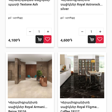
պատի Textone Ash
սալիկներ Royal Astrorock
silver
Հատակի ծածկույթ
(1)
քմ - արժեքը
քմ - արժեքը
Լամինատե հատակներ
(38)
Փայտե մանրահատակ
(3)
4,100֏
4,600֏
Բամբուկե հատակներ
(3)
Հատակ բնական խցանից
(3)
Բոլորը
Պատերի երեսապատում
Օդափոխվող համակարգեր
(1)
Ֆիբրոցեմենտային սալ
(1)
Ալյումինե բազմաշերտ թերթեր
(5)
Կերամոգրանիտե
Կերամոգրանիտե
սալիկներ Royal Armani
սալիկներ Royal Fligma
Beige 19116
Coffee 19117