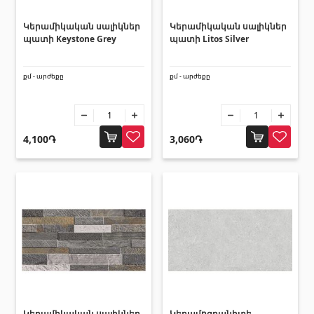
Սանտեխնիկա
Կերամիկական սալիկներ
Կերամիկական սալիկներ
պատի Keystone Grey
պատի Litos Silver
Խոհանոցի լվացարաններ
(7)
քմ - արժեքը
քմ - արժեքը
Կերամիկական լվացարաններ
(27)
Հիդրոմերսող լոգարաններ
(1)
Լոգարանի աքսեսուարներ
(53)
4,100֏
3,060֏
Բոլորը
Բնական քարեր
Գրանիտ
(34)
Մարմար
(7)
Տապանաքարեր
(14)
Կվարցներ
(6)
Կերամիկական սալիկներ
Կերամոգրանիտե