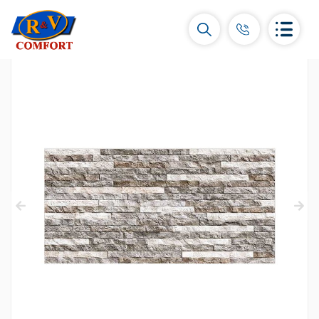
Կերամիկական սալիկներ և
հավաքածուներ
Պատի կերամիկական սալիկներ
(292)
Կարնիզներ և դեկորներ
(450)
Հատակի սալիկներ
(392)
Կերամոգրանիտ
(92)
Բոլորը