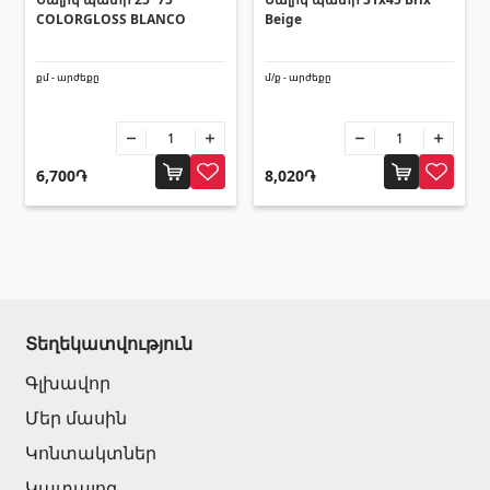
Հովհանոցներ և ճոճեր
COLORGLOSS BLANCO
Beige
Հովանոցներ
(10)
քմ - արժեքը
մ/ք - արժեքը
Այլ տեսականի
6,700֏
8,020֏
Շինարարական նրբատախտակ (ֆաներա)
(4)
Կղմինդր՝ կերամիկական
(13)
Ռադիատոր
(4)
Փայտամած և կաղապարամած
(20)
Տեղեկատվություն
Բոլորը
Գլխավոր
Մեր մասին
Կոնտակտներ
Կատալոգ