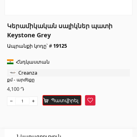
Սանտեխնիկա
Կերամիկական սալիկներ պատի
Խոհանոցի լվացարաններ
(7)
Keystone Grey
Կերամիկական լվացարաններ
(27)
Ապրանքի կոդը՝ #
19125
Հիդրոմերսող լոգարաններ
(1)
Լոգարանի աքսեսուարներ
(53)
Հնդկաստան
Բոլորը
Creanza
քմ - արժեքը
Բնական քարեր
4,100
Դ
Պատվիրել
Գրանիտ
Հավանել
(34)
Մարմար
(7)
Տապանաքարեր
(14)
Կվարցներ
(6)
Նկարագրություն