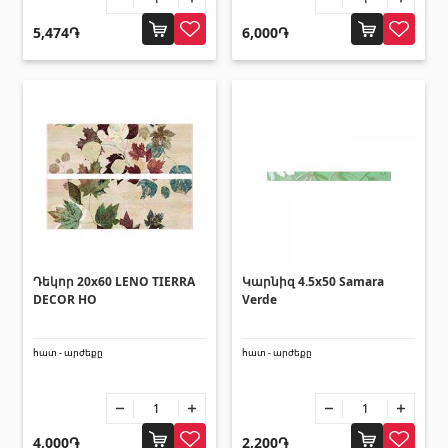
Հովհանոցներ և ճոճեր
5,474֏
6,000֏
Հովանոցներ
(10)
Այլ տեսականի
Շինարարական նրբատախտակ (ֆաներա)
(4)
Կղմինդր՝ կերամիկական
(13)
Ռադիատոր
(4)
Դեկոր 20x60 LENO TIERRA
Կարնիզ 4.5x50 Samara
Փայտամած և կաղապարամած
(20)
DECOR HO
Verde
Բոլորը
հատ - արժեքը
հատ - արժեքը
4,000֏
2,200֏