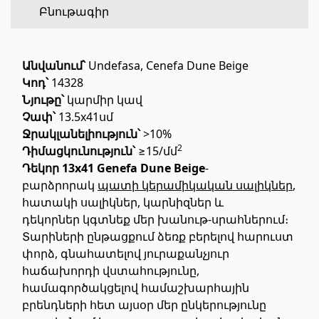
Բնութագիր
Հատակի ծածկույթ
(1)
Անվանում՝
Undefasa, Cenefa Dune Beige
Լամինատե հատակներ
(38)
Կո
դ
՝
14328
Փայտե մանրահատակ
(3)
Նյութը՝
կարմիր կավ
Չափ՝
13.5x41սմ
Բամբուկե հատակներ
(3)
Ջ
ր
ակլանելիություն՝
>10%
Հատակ բնական խցանից
(3)
2
Դիմացկունություն՝
≥15/մմ
Բոլորը
Դեկոր 13x41 Genefa Dune Beige
-
բարձրորակ
պատի կերամիկական սալիկներ
,
հատակի սալիկներ, կարնիզներ և
Պատերի երեսապատում
դեկորներ կգտնեք մեր խանութ-սրահներում։
Տարիների ընթացքում ձեռք բերելով հարուստ
Օդափոխվող համակարգեր
(1)
փորձ, գնահատելով յուրաքանչյուր
Ֆիբրոցեմենտային սալ
(2)
հաճախորդի վստահությունը,
համագործակցելով համաշխարհային
Ալյումինե բազմաշերտ թերթեր
(5)
բրենդների հետ այսօր մեր ընկերությունը