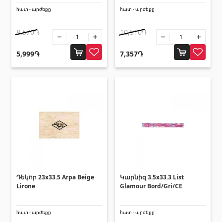
Լողավազանի աստիճաններ
(2)
հատ - արժեքը
հատ - արժեքը
Լողավազանի համակարգեր
(14)
8,570֏
10,510֏
Լողավազանի ֆիլտրացիոն համակարգեր
(4)
5,999֏
7,357֏
Խողովակներ և թիթեղներ
Քառանկյուն մետաղական խողովակներ
(17)
Կլոր մետաղական խողովակներ
(9)
Ցինկապատ թիթեղներ
(4)
PVC խողովակներ և կցամասեր
(46)
Բոլորը
Դեկոր 23x33.5 Arpa Beige
Կարնիզ 3.5x33.3 List
Lirone
Glamour Bord/Gri/CE
Սալիկների եզրաձողեր
հատ - արժեքը
հատ - արժեքը
Ալյումինե պրոֆիլներ
(25)