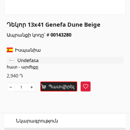
Սանտեխնիկա
Դեկոր 13x41 Genefa Dune Beige
Խոհանոցի լվացարաններ
(7)
Ապրանքի կոդը՝ #
00143280
Կերամիկական լվացարաններ
(27)
Հիդրոմերսող լոգարաններ
(1)
Իսպանիա
Լոգարանի աքսեսուարներ
(53)
Undefasa
Բոլորը
հատ - արժեքը
2,940
Դ
Բնական քարեր
Պատվիրել
Հավանել
Գրանիտ
(34)
Մարմար
(7)
Տապանաքարեր
(14)
Նկարագրություն
Կվարցներ
(6)