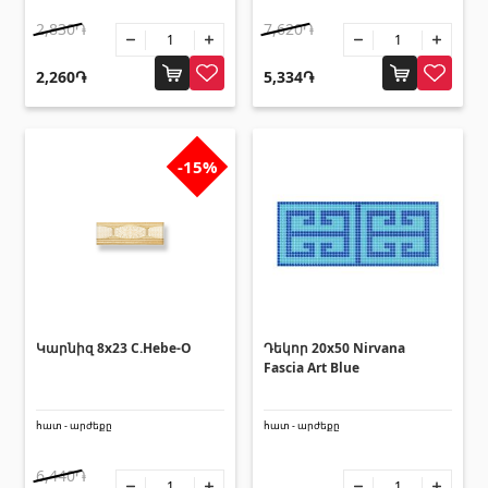
Սալիկի անկյունակներ
(49)
2,830֏
7,620֏
Եզրաձողեր
(27)
2,260֏
5,334֏
Պոլիկարբոնատե թերթեր և
արևապաշտպան ծածկեր
-15%
Արևապաշտպան ծածկեր
(4)
Պոլիկարբոնատե թերթեր
(31)
Դռներ
Կարնիզ 8x23 C.Hebe-O
Դեկոր 20x50 Nirvana
Fascia Art Blue
Մուտքի դռներ
(1)
Միջսենյակային դռներ
(3)
հատ - արժեքը
հատ - արժեքը
6,440֏