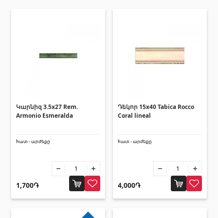
տեխնիկաներ
Վերամբարձ տեխնիկա
(32)
Մեքենաներ
(5)
Գործիքներ
(10)
Շինարարական տեխնիկա
(25)
Բոլորը
Կարնիզ 3.5x27 Rem.
Դեկոր 15x40 Tabica Rocco
Armonio Esmeralda
Coral lineal
Սոսինձներ և քսանյութեր
(4)
հատ - արժեքը
հատ - արժեքը
Սոսինձ
(3)
Քսանյութեր
(15)
1,700֏
4,000֏
Լողավազանի պարագաներ