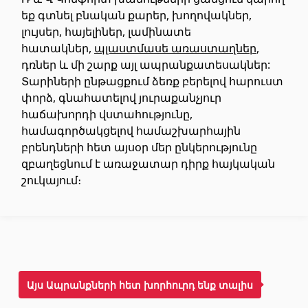
եք գտնել բնական քարեր, խողովակներ,
Առաստաղներ
լույսեր, հայելիներ, լամինատե
հատակներ,
պլաստմասե առաստաղներ
,
Կախովի առաստաղներ և պրոֆիլներ
(10)
դռներ և մի շարք այլ ապրանքատեսակներ:
Պլաստմասե առաստաղներ
Տարիների ընթացքում ձեռք բերելով հարուստ
(20)
փորձ, գնահատելով յուրաքանչյուր
Լուսարձակներ և լամպեր
(28)
հաճախորդի վստահությունը,
համագործակցելով համաշխարհային
Գիպս-ստվարաթուղթ KNAUF
բրենդների հետ այսօր մեր ընկերությունը
զբաղեցնում է առաջատար դիրք հայկական
շուկայում։
Մտոց (Լյուկեր)՝ գիպս-ստվարաթղթե սալիկներից
(9)
Գիպսստվարաթղթե սալեր
(8)
Պրոֆիլներ
(34)
Ժապավեններ և պտուտակներ
(7)
Այս Ապրանքների հետ խորհուրդ ենք տալիս
Շինարարական և սպասարկման