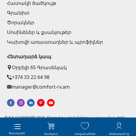
Հատակի ծածկույթ
Գրանիտ
Ծորակներ
Սոսինձներ և քսանյութեր
Կախովի առաստաղներ և պրոֆիլներ
Հետադարձ կապ
Օրբելի 65 Գրասենյակ
+374 33 22 64 98
manager@comfort-rv.am
© R & V COMFORT 2026. Բոլոր իրավունքները պաշտպանված են
Կայքերի պատրաստում - Աստուդիո
Ինտերնետ խանութների ստեղծում զրոյից
Տեսականի
Զամբյուղ
Հավանածներ
Անձնական էջ