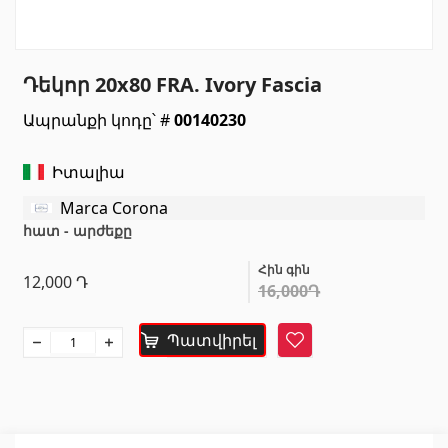
Սանտեխնիկա
Դեկոր 20x80 FRA. Ivory Fascia
Խոհանոցի լվացարաններ
(7)
Ապրանքի կոդը՝ #
00140230
Կերամիկական լվացարաններ
(27)
Հիդրոմերսող լոգարաններ
(1)
Իտալիա
Լոգարանի աքսեսուարներ
(53)
Marca Corona
Բոլորը
հատ - արժեքը
Հին գին
Բնական քարեր
12,000
Դ
16,000Դ
Գրանիտ
(34)
Պատվիրել
Հավանել
Մարմար
(7)
Տապանաքարեր
(14)
Կվարցներ
(6)