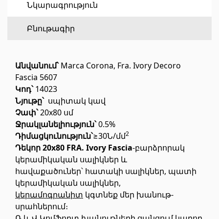
Նկարագրություն
Հատակի ծածկույթ
(1)
Բնութագիր
Լամինատե հատակներ
(38)
Անվանում՝
Marca Corona, Fra. Ivory Decoro
Փայտե մանրահատակ
(3)
Fascia 5607
Բամբուկե հատակներ
(3)
Կոդ՝
14023
Հատակ բնական խցանից
(3)
Նյութը՝
սպիտակ կավ
Բոլորը
Չափ՝
20x80 սմ
Ջ
ր
ակլանելիություն
՝
0.5%
2
Դիմացկունություն՝
≥30Ն/մմ
Պատերի երեսապատում
Դեկոր 20x80 FRA. Ivory Fascia
-բարձրորակ
կերամիկական սալիկներ և
Օդափոխվող համակարգեր
(1)
հավաքածուներ՝ հատակի սալիկներ, պատի
կերամիկական սալիկներ,
Ֆիբրոցեմենտային սալ
(1)
կերամոգրանիտ
կգտնեք մեր խանութ-
Ալյումինե բազմաշերտ թերթեր
(5)
սրահներում։
Ռ և Վ Կոմֆորտ խանութների ցանցում կարող