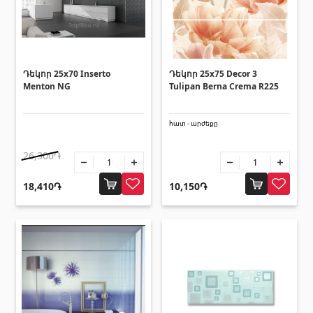
Հովհանոցներ և ճոճեր
Հովանոցներ
(10)
Դեկոր 25x70 Inserto
Դեկոր 25x75 Decor 3
Menton NG
Tulipan Berna Crema R225
Այլ տեսականի
հատ - արժեքը
Շինարարական նրբատախտակ (ֆաներա)
(4)
26,300֏
Կղմինդր՝ կերամիկական
(13)
Ռադիատոր
(4)
18,410֏
10,150֏
Փայտամած և կաղապարամած
(20)
Բոլորը