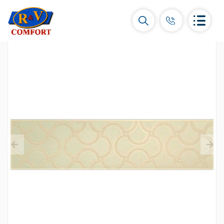
Կերամիկական սալիկներ և
հավաքածուներ
Պատի կերամիկական սալիկներ
(292)
Կարնիզներ և դեկորներ
(451)
Հատակի սալիկներ
(392)
Կերամոգրանիտ
(92)
Բոլորը