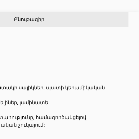
Քառանկյուն մետաղական խողովակներ
(17)
Ալյումինե պրոֆիլներ
(25)
Կլոր մետաղական խողովակներ
(9)
Սալիկի անկյունակներ
(49)
Բնութագիր
Եզրաձողեր
(27)
PVC խողովակներ և կցամասեր
(46)
Այլ տեսականի
հատակի սալիկներ, պատի կերամիկական
յելիներ, լամինատե
Շինարարական նրբատախտակ (ֆաներա)
(4)
Կղմինդր՝ կերամիկական
(13)
ստահությունը, համագործակցելով
ական շուկայում։
Ռադիատոր
(4)