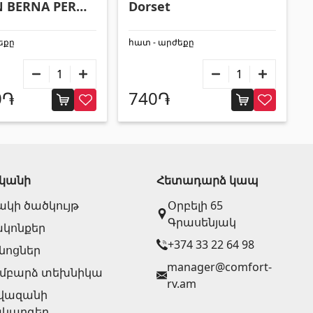
N BERNA PERLa
Dorset
եքը
հատ - արժեքը
0֏
740֏
կանի
Հետադարձ կապ
կի ծածկույթ
Օրբելի 65
Գրասենյակ
կոնքեր
+374 33 22 64 98
նոցներ
manager@comfort-
մբարձ տեխնիկա
rv.am
վազանի
կարգեր