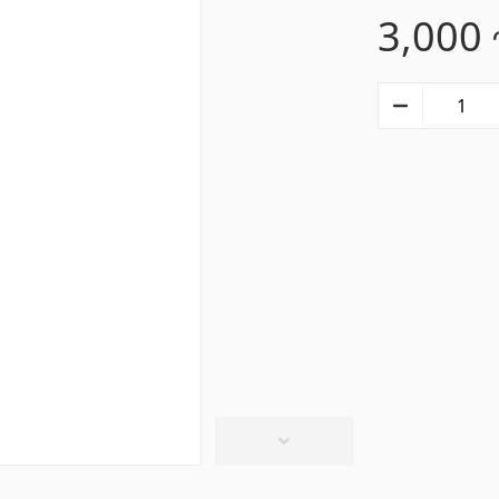
3,000
տաղներ
Գիպս-ստվարաթուղթ 
Կախովի առաստաղներ և պրոֆիլներ
(10)
մասե առաստաղներ
(20)
Գիպսստվարաթղթե սալե
ձակներ և լամպեր
(28)
Պրոֆիլներ
(34)
վազանի պարագաներ
Խողովակներ և թիթեղ