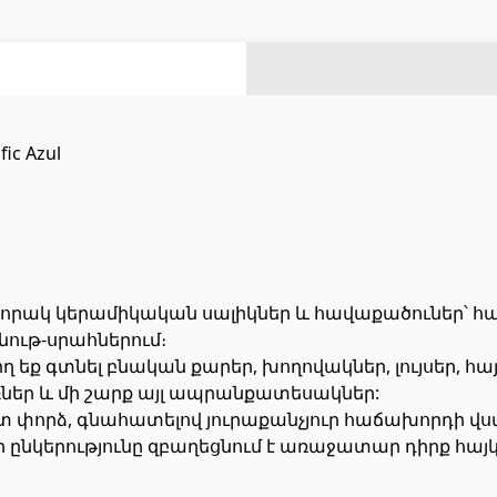
ազանի աստիճաններ
(2)
ազանի համակարգեր
(14)
Լողավազանի ֆիլտրացիոն համակարգեր
(4)
Ցինկապատ թիթեղներ
(4)
fic Azul
Բոլորը
Հովհանոցներ և ճոճեր
րորակ կերամիկական սալիկներ և հավաքածուներ՝ 
նութ-սրահներում։
 եք գտնել բնական քարեր, խողովակներ, լույսեր, հա
 դռներ
(1)
Հովանոցներ
(10)
դռներ և մի շարք այլ ապրանքատեսակներ:
յակային դռներ
(3)
ստ փորձ, գնահատելով յուրաքանչյուր հաճախորդի վ
 ընկերությունը զբաղեցնում է առաջատար դիրք հայկ