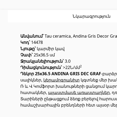
Սոսինձ
(3)
Լողավ
Քսանյութեր
(15)
Լողավ
Նկարագրություն
Անվանում՝
Tau ceramica, Andina Gris Decor Gra
Կոդ՝
14478
Նյութը՝
կարմիր կավ
Չափ՝
25x36.5 սմ
Ջրակլանելիություն՝
3.0
Պոլիկարբոնատե թերթեր և
Դռներ
2
Դիմացկունություն՝
>22Ն/մմ
արևապաշտպան ծածկեր
Դեկոր 25x36.5 ANDINA GRIS DEC GRAF
-բարձ
սալիկներ,
կերամոգրանիտ
կգտնեք մեր խա
Ռ և Վ Կոմֆորտ խանութների ցանցում կարող
Մուտքի
Արևապաշտպան ծածկեր
(4)
հատակներ,
պլաստմասե առաստաղներ
, 
Միջսեն
Տարիների ընթացքում ձեռք բերելով հարու
Պոլիկարբոնատե թերթեր
(31)
համաշխարհային բրենդների հետ այսօր մեր