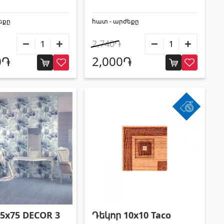
x
եքը
հատ - արժեքը
2,740֏
0֏
2,000֏
5x75 DECOR 3
Դեկոր 10x10 Taco