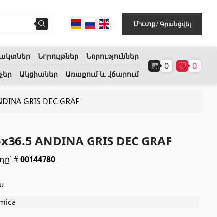
Գրանցվել
Մուտք
/
ակտներ
Նորույթներ
Նորություններ
0
0
Հատակի ծածկույթ
(1)
չեր
Ակցիաներ
Առաքում և վճարում
NDINA GRIS DEC GRAF
Լամինատե հատակներ
(38)
Փայտե մանրահատակ
(3)
5x36.5 ANDINA GRIS DEC GRAF
Բամբուկե հատակներ
(3)
դը՝ #
00144780
Հատակ բնական խցանից
(3)
ա
Բոլորը
mica