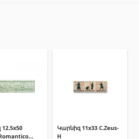
Փայտամած և կաղապարամած
(20)
Բոլորը
12.5x50
Կարնիզ 11x33 C.Zeus-
Romantico
H