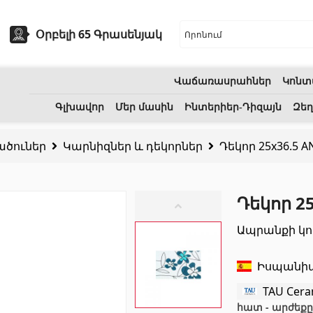
Օրբելի 65 Գրասենյակ
Վաճառասրահներ
Կոնտ
եխնիկա
Բնական քարեր
Գլխավոր
Մեր մասին
Ինտերիեր-Դիզայն
Զեղ
ածուներ
Կարնիզներ և դեկորներ
Դեկոր 25x36.5 A
ոցի լվացարաններ
(7)
Գրանիտ
(34)
Կերամիկական լվացարաններ
(27)
Մարմար
(7)
Դեկոր 2
երսող լոգարաններ
(1)
Տապանաքարեր
(14)
Ապրանքի կո
անի աքսեսուարներ
(53)
Կվարցներ
(6)
Իսպանի
TAU Cera
հատ - արժեքը