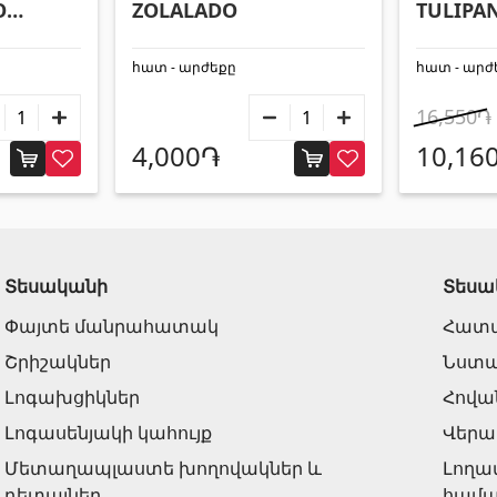
O
ZOLALADO
TULIPA
R225
հատ - արժեքը
հատ - արժ
16,550֏
4,000֏
10,16
Տեսականի
Տեսա
Փայտե մանրահատակ
Հատա
Շրիշակներ
Նստա
Լոգախցիկներ
Հովա
Լոգասենյակի կահույք
Վերա
Մետաղապլաստե խողովակներ և
Լողա
դետալներ
համա