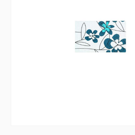
Պատերի երեսապատում
Առաս
Օդափոխվող համակարգեր
(1)
Ֆիբրոցեմենտային սալ
(1)
Պլաստ
Ալյումինե բազմաշերտ թերթեր
(5)
Լուսար
Սոսինձներ և քսանյութեր
(4)
Լողա