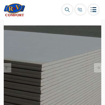
Կերամիկական սալիկներ և
հավաքածուներ
Պատի կերամիկական սալիկներ
(292)
Կարնիզներ և դեկորներ
(450)
Հատակի սալիկներ
(392)
Կերամոգրանիտ
(92)
Բոլորը