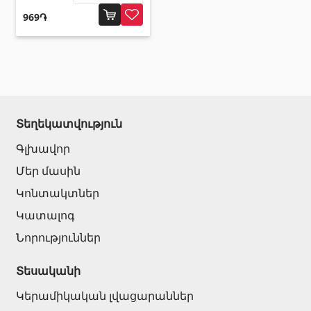
Սալիկի անկյունակներ
969֏
(49)
Եզրաձողեր
(27)
Պոլիկարբոնատե թերթեր և
արևապաշտպան ծածկեր
Տեղեկատվություն
Արևապաշտպան ծածկեր
(4)
Գլխավոր
Պոլիկարբոնատե թերթեր
(31)
Մեր մասին
Կոնտակտներ
Դռներ
Կատալոգ
Նորություններ
Մուտքի դռներ
(1)
Միջսենյակային դռներ
Տեսականի
(3)
Կերամիկական լվացարաններ