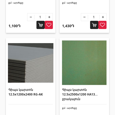
տեխնիկաներ
քմ - արժեքը
քմ - արժեքը
Վերամբարձ տեխնիկա
(32)
Մեքենաներ
(5)
1,100֏
1,430֏
Գործիքներ
(10)
Շինարարական տեխնիկա
(25)
Բոլորը
Սոսինձներ և քսանյութեր
(4)
Սոսինձ
(3)
Քսանյութեր
(15)
Գիպս կարտոն
Գիպս կարտոն
12.5x1200x2400 RG-AK
12.5x2500x1200 HA13
ջրակայուն
Լողավազանի պարագաներ
քմ - արժեքը