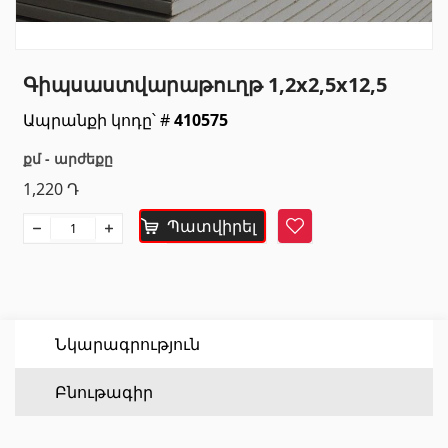
Սանտեխնիկա
Գիպսաստվարաթուղթ 1,2x2,5x12,5
Խոհանոցի լվացարաններ
(7)
Ապրանքի կոդը՝ #
410575
Կերամիկական լվացարաններ
(27)
Հիդրոմերսող լոգարաններ
(1)
քմ - արժեքը
Լոգարանի աքսեսուարներ
(53)
1,220
Դ
Բոլորը
Պատվիրել
Հավանել
Բնական քարեր
Գրանիտ
(34)
Նկարագրություն
Մարմար
(7)
Բնութագիր
Տապանաքարեր
(14)
Կվարցներ
(6)