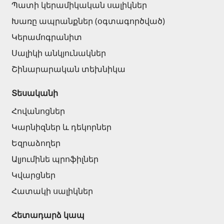
Հովհանոցներ և ճոճեր
Պատի կերամիկական սալիկներ
Խառը ապրանքներ (օգտագործված)
Հովանոցներ
(10)
Կերամոգրանիտ
Սալիկի անկյունակներ
Այլ տեսականի
Շինարարական տեխնիկա
Տեսականի
Շինարարական նրբատախտակ (ֆաներա)
(4)
Հովանոցներ
Կղմինդր՝ կերամիկական
(13)
Կարնիզներ և դեկորներ
Ռադիատոր
(4)
Փայտամած և կաղապարամած
Եզրաձողեր
(20)
Բոլորը
Ալյումինե պրոֆիլներ
Կվարցներ
Հատակի սալիկներ
Հետադարձ կապ