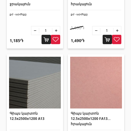
ջրակայուն
հրակայուն
Առաստաղներ
քմ - արժեքը
քմ - արժեքը
Կախովի առաստաղներ և պրոֆիլներ
(10)
1,690֏
Պլաստմասե առաստաղներ
(20)
1,185֏
1,490֏
Լուսարձակներ և լամպեր
(28)
Գիպս-ստվարաթուղթ KNAUF
Մտոց (Լյուկեր)՝ գիպս-ստվարաթղթե սալիկներից
(9)
Գիպսստվարաթղթե սալեր
(8)
Պրոֆիլներ
(34)
Ժապավեններ և պտուտակներ
(7)
Գիպս կարտոն
Գիպս կարտոն
12.5x2500x1200 A13
12.5x2500x1200 FA13
հրակայուն
Շինարարական և սպասարկման