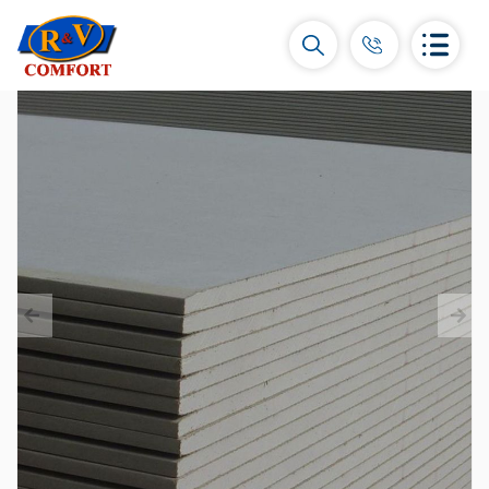
Կերամիկական սալիկներ և
հավաքածուներ
Պատի կերամիկական սալիկներ
(292)
Կարնիզներ և դեկորներ
(450)
Հատակի սալիկներ
(392)
Կերամոգրանիտ
(92)
Բոլորը