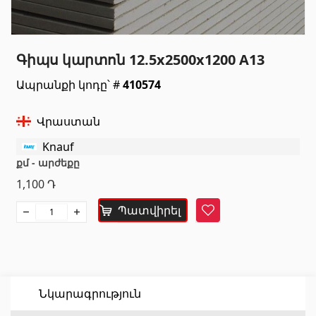
Սանտեխնիկա
Գիպս կարտոն 12.5x2500x1200 A13
Խոհանոցի լվացարաններ
(7)
Ապրանքի կոդը՝ #
410574
Կերամիկական լվացարաններ
(27)
Հիդրոմերսող լոգարաններ
(1)
Վրաստան
Լոգարանի աքսեսուարներ
(53)
Knauf
Բոլորը
քմ - արժեքը
1,100
Դ
Բնական քարեր
Պատվիրել
Հավանել
Գրանիտ
(34)
Մարմար
(7)
Տապանաքարեր
(14)
Նկարագրություն
Կվարցներ
(6)