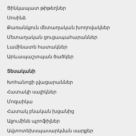
Հովհանոցներ և ճոճեր
Ցինկապատ թիթեղներ
Սոսինձ
Հովանոցներ
(10)
Քառանկյուն մետաղական խողովակներ
Մետաղական ցուցապահարաններ
Այլ տեսականի
Լամինատե հատակներ
Արևապաշտպան ծածկեր
Շինարարական նրբատախտակ (ֆաներա)
(4)
Կղմինդր՝ կերամիկական
(13)
Տեսականի
Ռադիատոր
(4)
Խոհանոցի լվացարաններ
Փայտամած և կաղապարամած
(20)
Հատակի սալիկներ
Բոլորը
Մոզաիկա
Հատակ բնական խցանից
Ալյումինե պրոֆիլներ
Ավտոտեխսպասարկման սարքեր