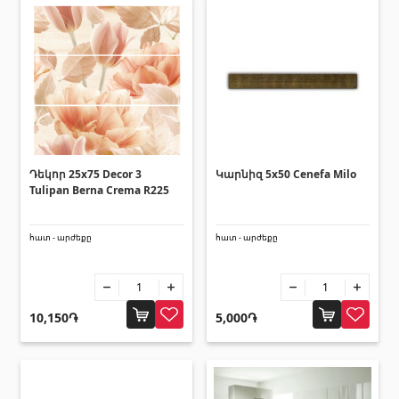
տեխնիկաներ
Վերամբարձ տեխնիկա
(32)
Մեքենաներ
(5)
Գործիքներ
(10)
Շինարարական տեխնիկա
(25)
Բոլորը
Դեկոր 25x75 Decor 3
Կարնիզ 5x50 Cenefa Milo
Tulipan Berna Crema R225
Սոսինձներ և քսանյութեր
(4)
հատ - արժեքը
հատ - արժեքը
Սոսինձ
(3)
Քսանյութեր
(15)
10,150֏
5,000֏
Լողավազանի պարագաներ