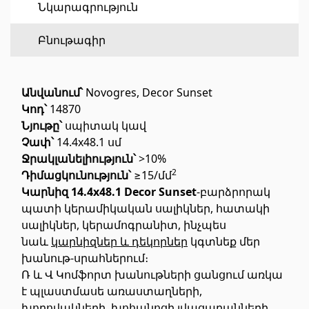
Նկարագրություն
Հատակի ծածկույթ
(1)
Բնութագիր
Լամինատե հատակներ
(38)
Անվանում՝
Novogres, Decor Sunset
Փայտե մանրահատակ
(3)
Կոդ՝
14870
Բամբուկե հատակներ
(3)
Նյութը՝
սպիտակ կավ
Հատակ բնական խցանից
(3)
Չափ՝
14.4x48.1 սմ
Բոլորը
Ջրակլանելիություն՝
>10%
2
Դիմացկունություն՝
≥15/մմ
Կարնիզ 14.4x48.1 Decor Sunset
-բարձրորակ
Պատերի երեսապատում
պատի կերամիկական սալիկներ, հատակի
սալիկներ, կերամոգրանիտ, ինչպես
Օդափոխվող համակարգեր
(1)
նաև
կարնիզներ և դեկորներ
կգտնեք մեր
խանութ-սրահներում։
Ֆիբրոցեմենտային սալ
(2)
Ռ և Վ Կոմֆորտ խանութների ցանցում առկա
Ալյումինե բազմաշերտ թերթեր
(5)
է պլաստմասե առաստաղների,
խողովակների,
խոհանոցի լվացարանների
,