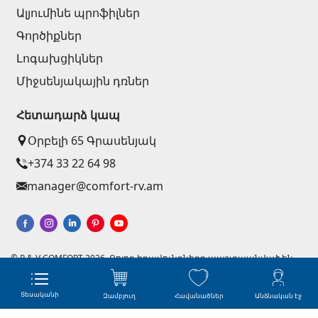
Ալյումինե պրոֆիլներ
Գործիքներ
Լոգախցիկներ
Միջսենյակային դռներ
Հետադարձ կապ
Օրբելի 65 Գրասենյակ
+374 33 22 64 98
manager@comfort-rv.am
© R & V COMFORT 2026. Բոլոր իրավունքները պաշտպանված են
Կայքերի պատրաստում - Աստուդիո
Ինտերնետ խանութների ստեղծում զրոյից
Տեսականի
Զամբյուղ
Հավանածներ
Անձնական էջ