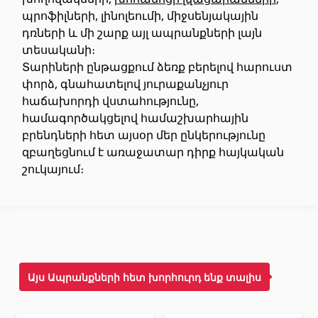
պրոֆիլների, լինոլեումի, միջսենյակային
Առաստաղներ
դռների և մի շարք այլ ապրանքների լայն
տեսականի։
Կախովի առաստաղներ և պրոֆիլներ
(10)
Տարիների ընթացքում ձեռք բերելով հարուստ
Պլաստմասե առաստաղներ
փորձ, գնահատելով յուրաքանչյուր
(20)
հաճախորդի վստահությունը,
Լուսարձակներ և լամպեր
(28)
համագործակցելով համաշխարհային
բրենդների հետ այսօր մեր ընկերությունը
Գիպս-ստվարաթուղթ KNAUF
զբաղեցնում է առաջատար դիրք հայկական
շուկայում։
Մտոց (Լյուկեր)՝ գիպս-ստվարաթղթե սալիկներից
(9)
Գիպսստվարաթղթե սալեր
(8)
Պրոֆիլներ
(34)
Ժապավեններ և պտուտակներ
(7)
Այս Ապրանքների հետ խորհուրդ ենք տալիս
Շինարարական և սպասարկման