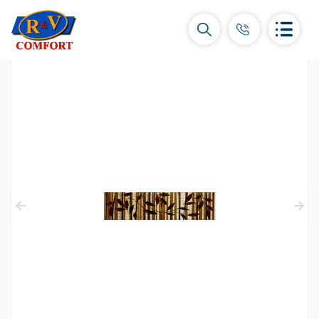
Կերամիկական սալիկներ և
հավաքածուներ
Պատի կերամիկական սալիկներ
(292)
Կարնիզներ և դեկորներ
(450)
Հատակի սալիկներ
(392)
Կերամոգրանիտ
(92)
Բոլորը