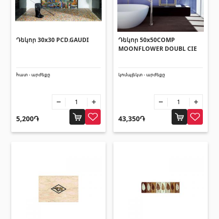
Հովհանոցներ և ճոճեր
Հովանոցներ
(10)
Դեկոր 30x30 PCD.GAUDI
Դեկոր 50x50COMP
MOONFLOWER DOUBL CIE
Այլ տեսականի
հատ - արժեքը
կոմպլեկտ - արժեքը
Շինարարական նրբատախտակ (ֆաներա)
(4)
Կղմինդր՝ կերամիկական
(13)
5,200֏
43,350֏
Ռադիատոր
(4)
Փայտամած և կաղապարամած
(20)
Բոլորը