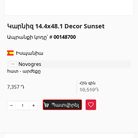
Սանտեխնիկա
Կարնիզ 14.4x48.1 Decor Sunset
Խոհանոցի լվացարաններ
(7)
Ապրանքի կոդը՝ #
00148700
Կերամիկական լվացարաններ
(27)
Հիդրոմերսող լոգարաններ
(1)
Իսպանիա
Լոգարանի աքսեսուարներ
(53)
Novogres
Բոլորը
հատ - արժեքը
Հին գին
Բնական քարեր
7,357
Դ
10,510Դ
Գրանիտ
(34)
Պատվիրել
Հավանել
Մարմար
(7)
Տապանաքարեր
(14)
Կվարցներ
(6)