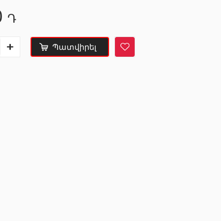
0
KNAUF
Շինարարական և
Դ
սպասարկման
տեխնիկաներ
Պատվիրել
Մտոց (Լյուկեր)՝ գիպս-ստվարաթղթե սալիկներից
(9)
Վերամբարձ տեխնիկա
(32)
ր
(8)
Մեքենաներ
(5)
Գործիքներ
(10)
Ժապավեններ և պտուտակներ
(7)
Շինարարական տեխնիկա
(25)
Բոլորը
ներ
Սալիկների եզրաձողեր