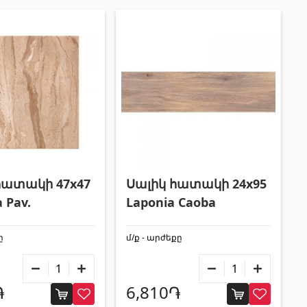
Փայտամած և կաղապարամած
(20)
Բոլորը
հատակի 47x47
Սալիկ հատակի 24x95
a Pav.
Laponia Caoba
ը
մ/ք - արժեքը
֏
6,810֏