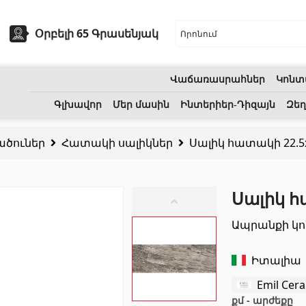
Օրբելի 65 Գրասենյակ
Վաճառասրահներ
Կոնտ
եխնիկա
Բնական քարեր
Գլխավոր
Մեր մասին
Ինտերիեր-Դիզայն
Զեղ
ածուներ
Հատակի սալիկներ
Սալիկ հատակի 22.5x
ոցի լվացարաններ
(7)
Գրանիտ
(34)
Կերամիկական լվացարաններ
(27)
Մարմար
(7)
Սալիկ հ
երսող լոգարաններ
(1)
Տապանաքարեր
(14)
Ապրանքի կո
անի աքսեսուարներ
(53)
Կվարցներ
(6)
Իտալիա
Emil Cer
քմ - արժեքը