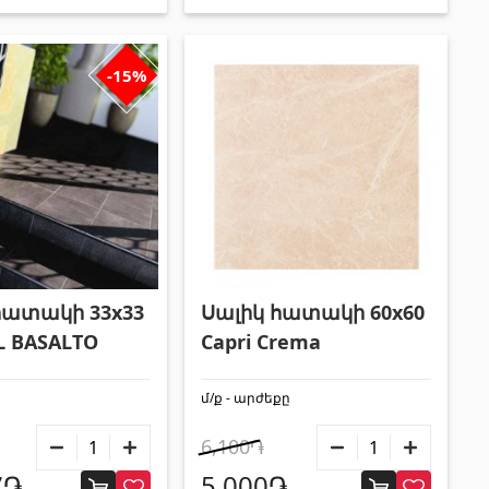
-15%
հատակի 33x33
Սալիկ հատակի 60x60
L BASALTO
Capri Crema
մ/ք - արժեքը
6,100֏
7֏
5,000֏