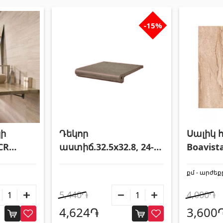
-15%
ի
Դեկոր
Սալիկ 
CR
աստիճ.32.5x32.8, 24-
Boavist
33 Valle Roncal 903067
քմ - արժեք
5,440֏
4,000֏
4,624֏
3,600