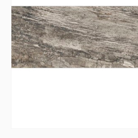
Պատերի երեսապատում
Առաս
Օդափոխվող համակարգեր
(1)
Ֆիբրոցեմենտային սալ
(2)
Պլաստ
Ալյումինե բազմաշերտ թերթեր
(5)
Լուսար
Սոսինձներ և քսանյութեր
(4)
Լողա