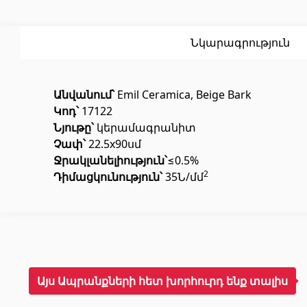
Սոսինձ
(3)
Լողավ
Քսանյութեր
(15)
Լողավ
Նկարագրություն
Անվանում՝
Emil Ceramica, Beige Bark
Կոդ՝
17122
Նյութը՝
կերամագրանիտ
Չափ՝
22.5x90սմ
Ջ
ր
ակլանելիություն
՝
≤0.5%
Պոլիկարբոնատե թերթեր և
Դռներ
2
Դիմացկունություն՝
35Ն/մմ
արևապաշտպան ծածկեր
Մուտքի
Արևապաշտպան ծածկեր
(4)
Միջսեն
Պոլիկարբոնատե թերթեր
(31)
Այս Ապրանքների հետ խորհուրդ ենք տալիս