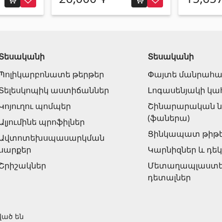
Տեսականի
Տեսականի
Պոլիկարբոնատե թերթեր
Փայտե մանրահ
Տելեսկոպիկ աստիճաններ
Լոգասենյակի կահ
Կոյուղու պոմպեր
Շինարարական
(ֆաներա)
Ալյումինե պրոֆիլներ
Ցինկապատ թիթե
Ավտոտեխսպասարկման
սարքեր
Կարնիզներ և դե
Շրիշակներ
Մետաղապլաստե 
դետալներ
ված են