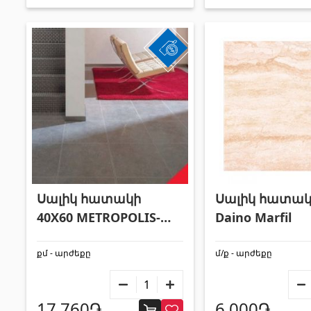
Սալիկ հատակի
Սալիկ հատակի
40X60 METROPOLIS-
Daino Marfil
CR-SP GRAFITO
քմ - արժեքը
մ/ք - արժեքը
17,760֏
6,000֏