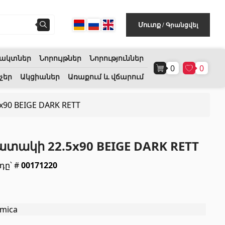
Գրանցվել
Մուտք
/
ակտներ
Նորույթներ
Նորություններ
0
0
Հատակի ծածկույթ
(1)
չեր
Ակցիաներ
Առաքում և վճարում
90 BEIGE DARK RETT
Լամինատե հատակներ
(38)
Փայտե մանրահատակ
(3)
ատակի 22.5x90 BEIGE DARK RETT
Բամբուկե հատակներ
(3)
դը՝ #
00171220
Հատակ բնական խցանից
(3)
Բոլորը
amica