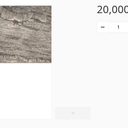
20,00
տաղներ
Գիպս-ստվարաթուղթ 
Կախովի առաստաղներ և պրոֆիլներ
(10)
մասե առաստաղներ
(20)
Գիպսստվարաթղթե սալե
ձակներ և լամպեր
(28)
Պրոֆիլներ
(34)
վազանի պարագաներ
Խողովակներ և թիթեղ