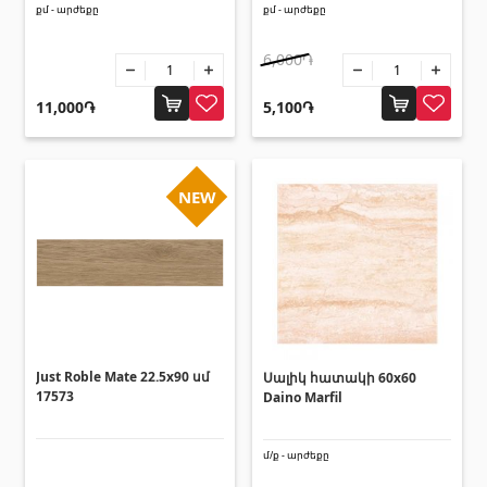
Հովհանոցներ և ճոճեր
քմ - արժեքը
քմ - արժեքը
6,000֏
Հովանոցներ
(10)
11,000֏
5,100֏
Այլ տեսականի
NEW
Շինարարական նրբատախտակ (ֆաներա)
(4)
Կղմինդր՝ կերամիկական
(13)
Ռադիատոր
(4)
Փայտամած և կաղապարամած
(20)
Բոլորը
Just Roble Mate 22.5x90 սմ
Սալիկ հատակի 60x60
17573
Daino Marfil
մ/ք - արժեքը