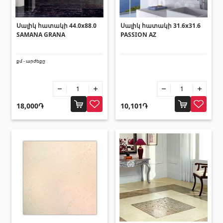
տեխնիկաներ
Սալիկ հատակի 44.0x88.0
Սալիկ հատակի 31.6x31.6
Վերամբարձ տեխնիկա
(32)
SAMANA GRANA
PASSION AZ
Մեքենաներ
(5)
Գործիքներ
(10)
քմ - արժեքը
Շինարարական տեխնիկա
(25)
Բոլորը
18,000֏
10,101֏
Սոսինձներ և քսանյութեր
(4)
Սոսինձ
(3)
Քսանյութեր
(15)
Լողավազանի պարագաներ