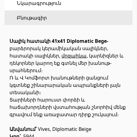
Նկարագրություն
Հատակի ծածկույթ
(1)
Բնութագիր
Լամինատե հատակներ
(38)
Սալիկ հատակի 41x41 Diplomatic Bege-
Փայտե մանրահատակ
(3)
բարձրորակ կերամիկական սալիկներ,
Բամբուկե հատակներ
(3)
հատակի սալիկներ,
մոզաիկա
, կարնիզներ և
Հատակ բնական խցանից
(3)
դեկորներ կարող եք գտնել մեր խանութ-
Բոլորը
սրահներում։
Ռ և Վ Կոմֆորտ խանութների ցանցում
կգտնեք շինարարական ապրանքների լայն
Պատերի երեսապատում
տեսականի։
Տարիների հարուստ փորձի և
Օդափոխվող համակարգեր
(1)
հաճախորդների վստահության շնորհիվ մենք
գրավում ենք առաջատար դիրք շուկայում։
Ֆիբրոցեմենտային սալ
(2)
Ալյումինե բազմաշերտ թերթեր
(5)
Անվանում՝
Vives, Diplomatic Beige
Կոդ՝
5944