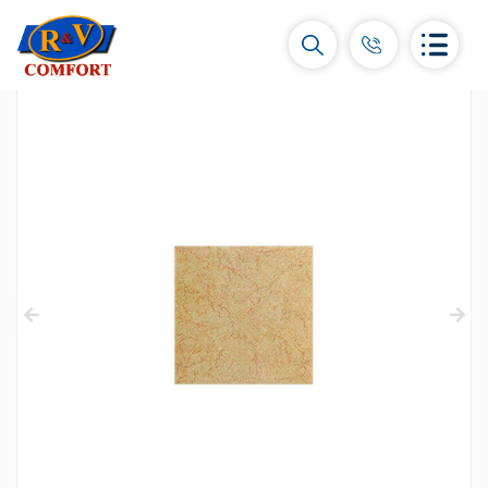
Կերամիկական սալիկներ և
հավաքածուներ
Պատի կերամիկական սալիկներ
(292)
Կարնիզներ և դեկորներ
(450)
Հատակի սալիկներ
(392)
Կերամոգրանիտ
(92)
Բոլորը