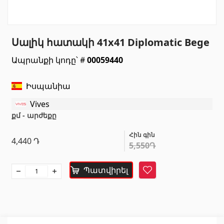
Սանտեխնիկա
Սալիկ հատակի 41x41 Diplomatic Bege
Խոհանոցի լվացարաններ
(7)
Ապրանքի կոդը՝ #
00059440
Կերամիկական լվացարաններ
(27)
Հիդրոմերսող լոգարաններ
(1)
Իսպանիա
Լոգարանի աքսեսուարներ
(53)
Vives
Բոլորը
քմ - արժեքը
Հին գին
Բնական քարեր
4,440
Դ
5,550Դ
Գրանիտ
(34)
Պատվիրել
Հավանել
Մարմար
(7)
Տապանաքարեր
(14)
Կվարցներ
(6)