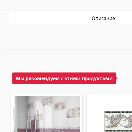
Клеи
(3)
Лестни
Затирка
(15)
Систем
Описание
Поликарбонатные листы и
Двери
солнцезащитные навесы
Мы рекомендуем с этими продуктами
Входны
Солнцезащитные навесы
(4)
Межком
Поликарбонатные листы
(31)