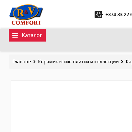
+374 33 22 
Каталог
Керамические плитки и
Санит
коллекции
Главное
Керамические плитки и коллекции
Ка
Кухонн
Керамическая настенная плитка
(292)
Керами
Карнизы и декоры
(451)
Гидром
Напольные плитки
(392)
Керамогранит
(92)
Все
Все