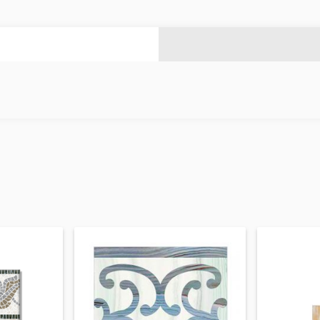
цы для бассейнов
(2)
ы бассейнов
(14)
Круглые металлические тр
Системы фильтрации для бассейнов
(4)
Листы оцинкованные
(4)
PVC трубы
(46)
Все
Зонты и качели
е двери
(1)
Зонты
(10)
натные двери
(3)