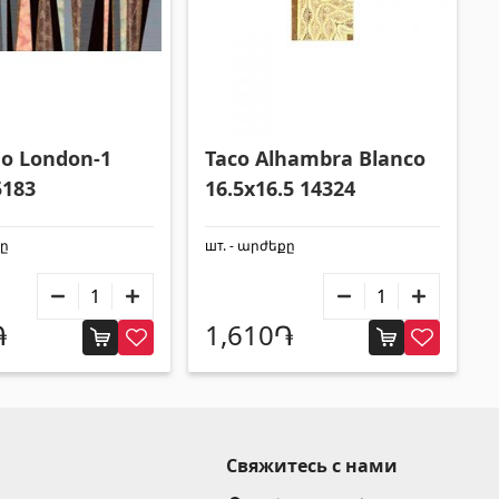
o London-1
Taco Alhambra Blanco
5183
16.5x16.5 14324
քը
шт. - արժեքը
֏
1,610֏
Свяжитесь с нами