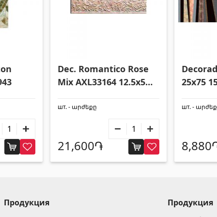
ton
Dec. Romantico Rose
Decorad
943
Mix AXL33164 12.5x50
25x75 1
5098
шт. - արժեքը
шт. - արժե
21,600֏
8,880
Продукция
Продукция