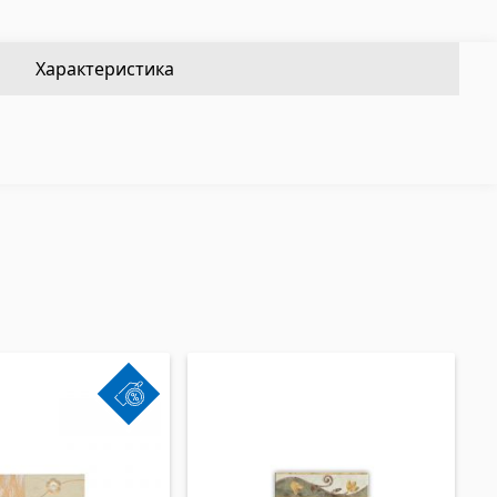
Квадратные металлические трубы
(17)
Алюминиевые профили
(25)
убы
(9)
Плиточные уголки
(49)
Характеристика
Уголки
(27)
Другие
Строительная фанера
(4)
Черепица керамическая
(13)
Батареи
(4)