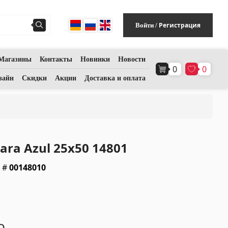
Регистрация
Войти
/
Магазины
Контакты
Новинки
Новости
0
0
Напольное покрытие
(1)
зайн
Скидки
Акции
Доставка и оплата
Полы из ламината
(38)
Деревянный паркет
(3)
ara Azul 25x50 14801
Полы из бамбука
(3)
: #
00148010
Пробковые полы
(3)
Все