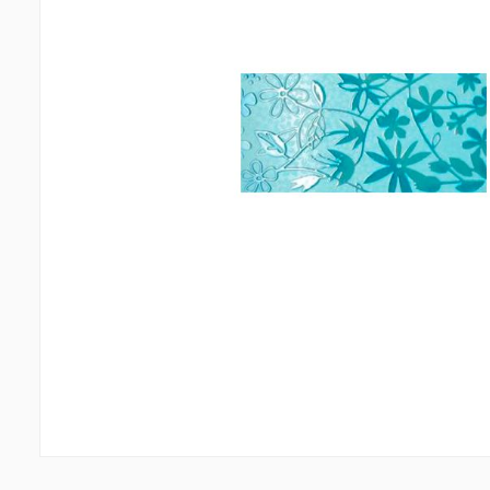
Облицовочные материалы
Потол
Вентиляционные системы
(1)
Фиброцементные плиты
(1)
Пласти
Алюминиевые композитные панели
(5)
Лампоч
Клеии
(4)
Аксес