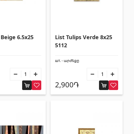
Строительные леса, опалубка
(20)
Все
Beige 6.5x25
List Tulips Verde 8x25
5112
шт. - արժեքը
2,900֏