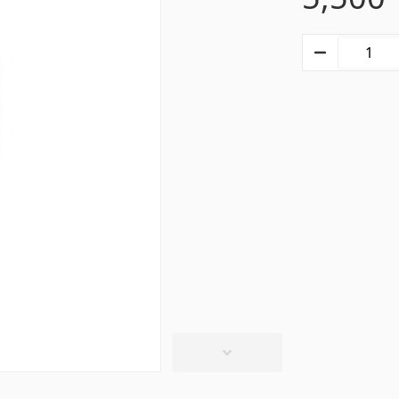
ки
Гипсокартон KNAUF
Подвесные потолки и профили
(10)
Люки-из гипсокартона
(9)
ковые потолки
(20)
Гипсокартонные листы
(8)
ки
(28)
Профили
(34)
Ленты и винты
(7)
суары для бассейна
Трубы и листы