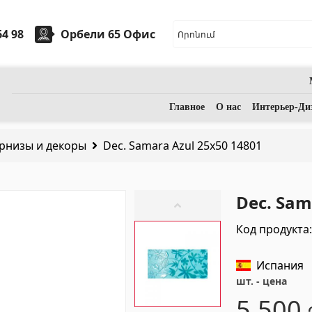
64 98
Орбели 65 Офис
арная керамика
Камни
Главное
О нас
Интерьер-Ди
рнизы и декоры
Dec. Samara Azul 25x50 14801
ые умывальники
(7)
Гранит
(34)
ческие умывальники
(27)
Мрамор
(7)
Dec. Sam
ассажные ванны
(1)
НАДГРОБНЫЕ ПЛИТЫ
(14)
Код продукта
Аксессуары для ванной комнаты
(53)
Кварц
(6)
Испания
шт. - цена
5,500