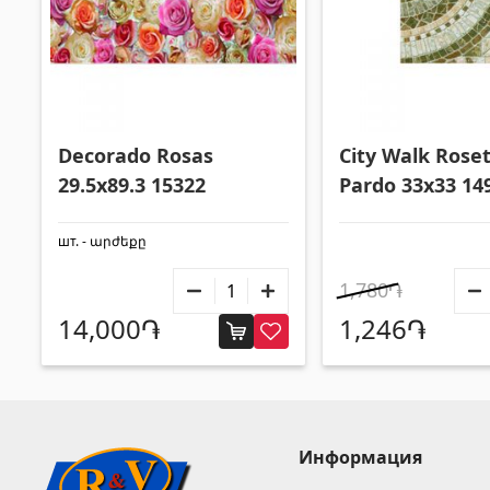
Decorado Rosas
City Walk Rose
29.5x89.3 15322
Pardo 33x33 14
шт. - արժեքը
1,780֏
14,000֏
1,246֏
Информация