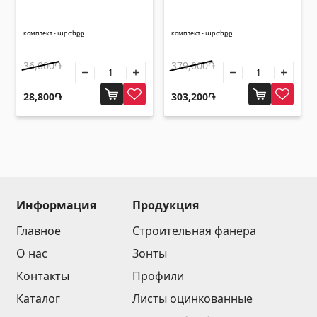
Зонты
(10)
комплект - արժեքը
комплект - արժեքը
Другие
36,000֏
379,000֏
28,800֏
303,200֏
Строительная фанера
(4)
Черепица керамическая
(13)
Батареи
(4)
Строительные леса, опалубка
(20)
Все
Информация
Продукция
Главное
Строительная фанера
О нас
Зонты
Контакты
Профили
Каталог
Листы оцинкованные