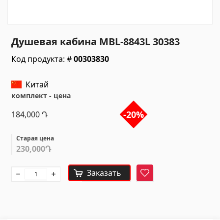
Санитарная керамика
Кухонные умывальники
(7)
Душевая кабина MBL-8843L 30383
Керамические умывальники
(27)
Код продукта: #
00303830
Гидромассажные ванны
(1)
Аксессуары для ванной комнаты
(53)
Китай
Все
комплект - цена
-20%
184,000
Դ
Камни
Старая цена
230,000Դ
Гранит
(34)
Мрамор
(7)
Заказать
Фаворит
НАДГРОБНЫЕ ПЛИТЫ
(14)
Кварц
(6)