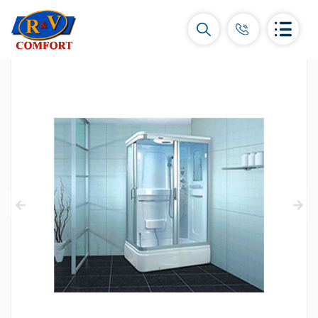
Керамические плитки и коллекции
Керамическая настенная плитка
(292)
Карнизы и декоры
(451)
Напольные плитки
(392)
Керамогранит
(92)
Все