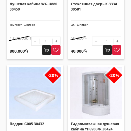
Уголки
(27)
Душевая кабина WG-U880
Стеклянная дверь K-333A
30450
30581
Поликарбонатные листы и
комплект - արժեքը
шт. - արժեքը
солнцезащитные навесы
1,000,000֏
50,000֏
Солнцезащитные навесы
(4)
800,000֏
40,000֏
Поликарбонатные листы
(31)
Двери
-20%
-20%
Входные двери
(1)
Межкомнатные двери
(3)
Зонты и качели
Поддон G005 30432
Гидромассажная душевая
кабина YH8903/R 30424